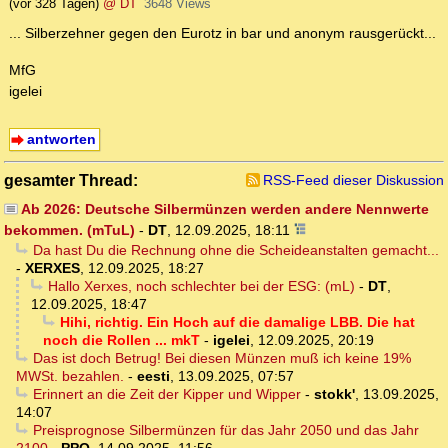
(vor 328 Tagen)
@ DT
3648 Views
... Silberzehner gegen den Eurotz in bar und anonym rausgerückt...
MfG
igelei
antworten
gesamter Thread:
RSS-Feed dieser Diskussion
Ab 2026: Deutsche Silbermünzen werden andere Nennwerte
bekommen. (mTuL)
-
DT
,
12.09.2025, 18:11
Da hast Du die Rechnung ohne die Scheideanstalten gemacht...
-
XERXES
,
12.09.2025, 18:27
Hallo Xerxes, noch schlechter bei der ESG: (mL)
-
DT
,
12.09.2025, 18:47
Hihi, richtig. Ein Hoch auf die damalige LBB. Die hat
noch die Rollen ... mkT
-
igelei
,
12.09.2025, 20:19
Das ist doch Betrug! Bei diesen Münzen muß ich keine 19%
MWSt. bezahlen.
-
eesti
,
13.09.2025, 07:57
Erinnert an die Zeit der Kipper und Wipper
-
stokk'
,
13.09.2025,
14:07
Preisprognose Silbermünzen für das Jahr 2050 und das Jahr