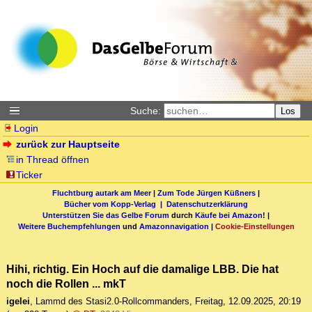
Suche:
Los
Login
zurück zur Hauptseite
in Thread öffnen
Ticker
Fluchtburg autark am Meer
|
Zum Tode Jürgen Küßners
|
Bücher vom Kopp-Verlag |
Datenschutzerklärung
Unterstützen Sie das Gelbe Forum
durch
Käufe bei Amazon
! |
Weitere Buchempfehlungen
und
Amazonnavigation
|
Cookie-Einstellungen
Hihi, richtig. Ein Hoch auf die damalige LBB. Die hat
noch die Rollen ... mkT
igelei
,
Lammd des Stasi2.0-Rollcommanders
,
Freitag, 12.09.2025, 20:19