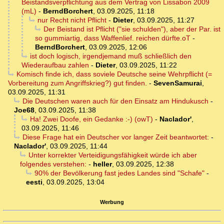
Beistandsverpflichtung aus dem Vertrag von Lissabon 2009
(mL)
-
BerndBorchert
,
03.09.2025, 11:18
nur Recht nicht Pflicht
-
Dieter
,
03.09.2025, 11:27
Der Beistand ist Pflicht ("sie schulden"), aber der Par. ist
so gummiartig, dass Waffenlief. reichen dürfte.oT
-
BerndBorchert
,
03.09.2025, 12:06
ist doch logisch, irgendjemand muß schließlich den
Wiederaufbau zahlen
-
Dieter
,
03.09.2025, 11:22
Komisch finde ich, dass soviele Deutsche seine Wehrpflicht (=
Vorbereitung zum Angriffskrieg?) gut finden.
-
SevenSamurai
,
03.09.2025, 11:31
Die Deutschen waren auch für den Einsatz am Hindukusch
-
Joe68
,
03.09.2025, 11:38
Ha! Zwei Doofe, ein Gedanke :-) (owT)
-
Naclador'
,
03.09.2025, 11:46
Diese Frage hat ein Deutscher vor langer Zeit beantwortet:
-
Naclador'
,
03.09.2025, 11:44
Unter korrekter Verteidigungsfähigkeit würde ich aber
folgendes verstehen:
-
heller
,
03.09.2025, 12:38
90% der Bevölkerung fast jedes Landes sind "Schafe"
-
eesti
,
03.09.2025, 13:04
Werbung