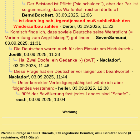
Der Beistand ist Pflicht ("sie schulden"), aber der Par. ist
so gummiartig, dass Waffenlief. reichen dürfte.oT
-
BerndBorchert
,
03.09.2025, 12:06
ist doch logisch, irgendjemand muß schließlich den
Wiederaufbau zahlen
-
Dieter
,
03.09.2025, 11:22
Komisch finde ich, dass soviele Deutsche seine Wehrpflicht (=
Vorbereitung zum Angriffskrieg?) gut finden.
-
SevenSamurai
,
03.09.2025, 11:31
Die Deutschen waren auch für den Einsatz am Hindukusch
-
Joe68
,
03.09.2025, 11:38
Ha! Zwei Doofe, ein Gedanke :-) (owT)
-
Naclador'
,
03.09.2025, 11:46
Diese Frage hat ein Deutscher vor langer Zeit beantwortet:
-
Naclador'
,
03.09.2025, 11:44
Unter korrekter Verteidigungsfähigkeit würde ich aber
folgendes verstehen:
-
heller
,
03.09.2025, 12:38
90% der Bevölkerung fast jedes Landes sind "Schafe"
-
eesti
,
03.09.2025, 13:04
Werbung
257350 Einträge in 18361 Threads, 975 registrierte Benutzer, 4032 Benutzer online (3
registrierte, 4029 Gäste)