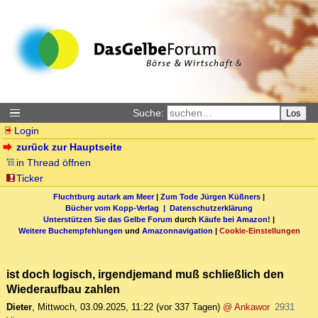
Suche:
Los
Login
zurück zur Hauptseite
in Thread öffnen
Ticker
Fluchtburg autark am Meer
|
Zum Tode Jürgen Küßners
|
Bücher vom Kopp-Verlag |
Datenschutzerklärung
Unterstützen Sie das Gelbe Forum
durch
Käufe bei Amazon
! |
Weitere Buchempfehlungen
und
Amazonnavigation
|
Cookie-Einstellungen
ist doch logisch, irgendjemand muß schließlich den
Wiederaufbau zahlen
Dieter
,
Mittwoch, 03.09.2025, 11:22
(vor 337 Tagen)
@ Ankawor
2931