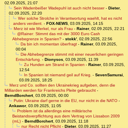
02.09.2025, 21:07
Sein Wadenbeißer Wadepuhl ist auch nicht besser
-
Dieter
,
02.09.2025, 22:20
Wer solche Strolche in Verantwortung waehlt, hat es nicht
anders verdient.
-
FOX-NEWS
,
03.09.2025, 14:15
Merz ist wie Merkel, nur als Frau
-
Rainer
,
02.09.2025, 22:21
@Rainer: Stimmt das mit der 3000 Euro Cash
Abhebegrenze in Spanien?
-
stokk'
,
02.09.2025, 22:56
Da bin ich momentan überfragt
-
Rainer
,
03.09.2025,
00:04
Die Abhebegrenze stimmt mit einer neuerlichen geringen
Entschärfung.
-
Dionysos
,
03.09.2025, 11:39
Zu Hunden am Strand in Spanien
-
Rainer
,
03.09.2025,
12:54
In Spanien ist niemand geil auf Krieg.
-
SevenSamurai
,
03.09.2025, 18:25
Merz und Co. sollten den Ukrainekrieg aufgeben, denn die
Milliarden werden für Frankreichs Pleite gebraucht
-
BerndBorchert
,
03.09.2025, 00:00
Putin: Ukraine darf gerne in die EU, nur nicht in die NATO
-
Ankawor
,
03.09.2025, 11:05
Problem ist da allerdings eine militärische
Beistandsverpflichtung aus dem Vertrag von Lissabon 2009
(mL)
-
BerndBorchert
,
03.09.2025, 11:18
nur Recht nicht Pflicht
-
Dieter
,
03.09.2025, 11:27