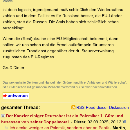
Views
ist doch logisch, irgendjemand muß schließlich den Wiederaufbau
zahlen und in dem Fall ist es für Russland besser, die EU-Länder
zahlen, statt die Russen. Die Amis haben sich schließlich schon
ausgeklingt.
Wenn die (Rest)ukraine eine EU-Mitgliedschaft bekommt, dann
sollten wir uns schon mal die Ärmel aufkrämpeln für unseren
zusätzlichen Frondienst gegenüber der dt. Steuerverwaltung
zugunsten des EU-Regimes.
Gruß Dieter
--
Das sektenhafte Denken und Handeln der Grünen und ihrer Anhänger und Wählerschaft
ist für Menschen mit gesundem Menschenverstand nur schwer nachzuvollziehen.
antworten
gesamter Thread:
RSS-Feed dieser Diskussion
Der Kanzler einiger Deutscher ist ein Polemiker 1. Güte und
besessen von seiner Doppelmoral.
-
Dieter
,
02.09.2025, 20:12
Ich denke weniger an Polemik, sondern eher an Panik
-
Martin
,