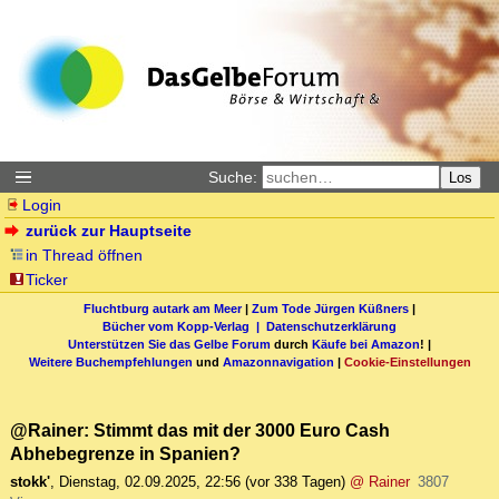
Suche:
Los
Login
zurück zur Hauptseite
in Thread öffnen
Ticker
Fluchtburg autark am Meer
|
Zum Tode Jürgen Küßners
|
Bücher vom Kopp-Verlag |
Datenschutzerklärung
Unterstützen Sie das Gelbe Forum
durch
Käufe bei Amazon
! |
Weitere Buchempfehlungen
und
Amazonnavigation
|
Cookie-Einstellungen
@Rainer: Stimmt das mit der 3000 Euro Cash
Abhebegrenze in Spanien?
stokk'
,
Dienstag, 02.09.2025, 22:56
(vor 338 Tagen)
@ Rainer
3807