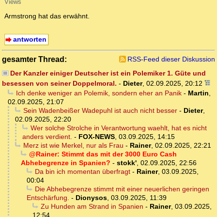
Views
Armstrong hat das erwähnt.
antworten
gesamter Thread:
RSS-Feed dieser Diskussion
Der Kanzler einiger Deutscher ist ein Polemiker 1. Güte und
besessen von seiner Doppelmoral.
-
Dieter
,
02.09.2025, 20:12
Ich denke weniger an Polemik, sondern eher an Panik
-
Martin
,
02.09.2025, 21:07
Sein Wadenbeißer Wadepuhl ist auch nicht besser
-
Dieter
,
02.09.2025, 22:20
Wer solche Strolche in Verantwortung waehlt, hat es nicht
anders verdient.
-
FOX-NEWS
,
03.09.2025, 14:15
Merz ist wie Merkel, nur als Frau
-
Rainer
,
02.09.2025, 22:21
@Rainer: Stimmt das mit der 3000 Euro Cash
Abhebegrenze in Spanien?
-
stokk'
,
02.09.2025, 22:56
Da bin ich momentan überfragt
-
Rainer
,
03.09.2025,
00:04
Die Abhebegrenze stimmt mit einer neuerlichen geringen
Entschärfung.
-
Dionysos
,
03.09.2025, 11:39
Zu Hunden am Strand in Spanien
-
Rainer
,
03.09.2025,
12:54