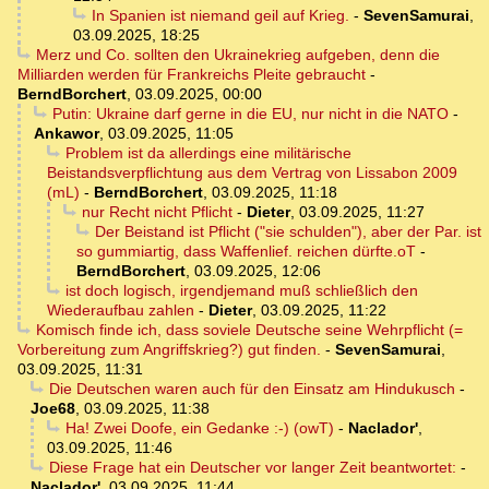
In Spanien ist niemand geil auf Krieg.
-
SevenSamurai
,
03.09.2025, 18:25
Merz und Co. sollten den Ukrainekrieg aufgeben, denn die
Milliarden werden für Frankreichs Pleite gebraucht
-
BerndBorchert
,
03.09.2025, 00:00
Putin: Ukraine darf gerne in die EU, nur nicht in die NATO
-
Ankawor
,
03.09.2025, 11:05
Problem ist da allerdings eine militärische
Beistandsverpflichtung aus dem Vertrag von Lissabon 2009
(mL)
-
BerndBorchert
,
03.09.2025, 11:18
nur Recht nicht Pflicht
-
Dieter
,
03.09.2025, 11:27
Der Beistand ist Pflicht ("sie schulden"), aber der Par. ist
so gummiartig, dass Waffenlief. reichen dürfte.oT
-
BerndBorchert
,
03.09.2025, 12:06
ist doch logisch, irgendjemand muß schließlich den
Wiederaufbau zahlen
-
Dieter
,
03.09.2025, 11:22
Komisch finde ich, dass soviele Deutsche seine Wehrpflicht (=
Vorbereitung zum Angriffskrieg?) gut finden.
-
SevenSamurai
,
03.09.2025, 11:31
Die Deutschen waren auch für den Einsatz am Hindukusch
-
Joe68
,
03.09.2025, 11:38
Ha! Zwei Doofe, ein Gedanke :-) (owT)
-
Naclador'
,
03.09.2025, 11:46
Diese Frage hat ein Deutscher vor langer Zeit beantwortet:
-
Naclador'
,
03.09.2025, 11:44