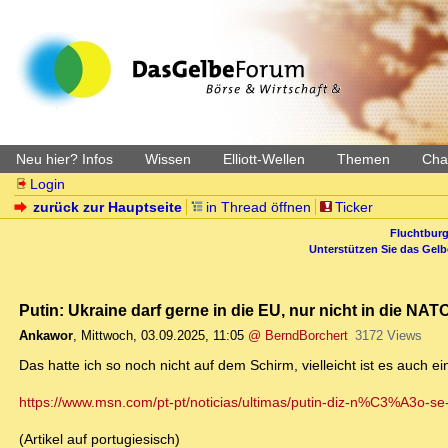
Neu hier? Infos
Wissen
Elliott-Wellen
Themen
Char
Login
zurück zur Hauptseite
in Thread öffnen
Ticker
Fluchtburg
Unterstützen Sie das Gel
Putin: Ukraine darf gerne in die EU, nur nicht in die NAT
Ankawor
,
Mittwoch, 03.09.2025, 11:05
@ BerndBorchert
3172 Views
Das hatte ich so noch nicht auf dem Schirm, vielleicht ist es auch 
https://www.msn.com/pt-pt/noticias/ultimas/putin-diz-n%C3%A3o
(Artikel auf portugiesisch)