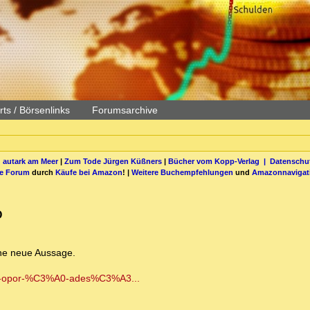
ts / Börsenlinks
Forumsarchive
 autark am Meer
|
Zum Tode Jürgen Küßners
|
Bücher vom Kopp-Verlag |
Datenschut
be Forum
durch
Käufe bei Amazon
! |
Weitere Buchempfehlungen
und
Amazonnavigat
O
eine neue Aussage.
-se-opor-%C3%A0-ades%C3%A3...