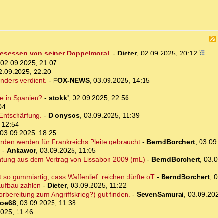
 besessen von seiner Doppelmoral.
-
Dieter
,
02.09.2025, 20:12
,
02.09.2025, 21:07
2.09.2025, 22:20
anders verdient.
-
FOX-NEWS
,
03.09.2025, 14:15
e in Spanien?
-
stokk'
,
02.09.2025, 22:56
04
Entschärfung.
-
Dionysos
,
03.09.2025, 11:39
 12:54
03.09.2025, 18:25
arden werden für Frankreichs Pleite gebraucht
-
BerndBorchert
,
03.09
O
-
Ankawor
,
03.09.2025, 11:05
lichtung aus dem Vertrag von Lissabon 2009 (mL)
-
BerndBorchert
,
03.0
ist so gummiartig, dass Waffenlief. reichen dürfte.oT
-
BerndBorchert
,
0
aufbau zahlen
-
Dieter
,
03.09.2025, 11:22
orbereitung zum Angriffskrieg?) gut finden.
-
SevenSamurai
,
03.09.202
oe68
,
03.09.2025, 11:38
2025, 11:46