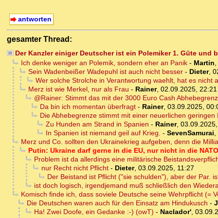
antworten
gesamter Thread:
Der Kanzler einiger Deutscher ist ein Polemiker 1. Güte und
Ich denke weniger an Polemik, sondern eher an Panik
-
Martin
Sein Wadenbeißer Wadepuhl ist auch nicht besser
-
Dieter
,
0
Wer solche Strolche in Verantwortung waehlt, hat es nicht 
Merz ist wie Merkel, nur als Frau
-
Rainer
,
02.09.2025, 22:21
@Rainer: Stimmt das mit der 3000 Euro Cash Abhebegrenz
Da bin ich momentan überfragt
-
Rainer
,
03.09.2025, 00:
Die Abhebegrenze stimmt mit einer neuerlichen geringen 
Zu Hunden am Strand in Spanien
-
Rainer
,
03.09.2025,
In Spanien ist niemand geil auf Krieg.
-
SevenSamurai
,
Merz und Co. sollten den Ukrainekrieg aufgeben, denn die Milli
Putin: Ukraine darf gerne in die EU, nur nicht in die NAT
Problem ist da allerdings eine militärische Beistandsverpf
nur Recht nicht Pflicht
-
Dieter
,
03.09.2025, 11:27
Der Beistand ist Pflicht ("sie schulden"), aber der Par. 
ist doch logisch, irgendjemand muß schließlich den Wieder
Komisch finde ich, dass soviele Deutsche seine Wehrpflicht (= V
Die Deutschen waren auch für den Einsatz am Hindukusch
-
J
Ha! Zwei Doofe, ein Gedanke :-) (owT)
-
Naclador'
,
03.09.