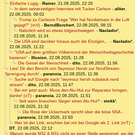
Einfache Logig
-
Rainer
,
21.08.2025, 22:25
In dem seinerzeitigen Interview mit Tucker Carlson
-
aliter
,
22.08.2025, 00:02
Trump zu Carlsons Frage "Wer hat Nordstream in die Luft
gejagt?" (mV)
-
BerndBorchert
,
22.08.2025, 08:15
Natürlich wird so etwas totgeschwiegen.
-
Naclador'
,
22.08.2025, 11:24
Die USA sind darüber hinaus auch die Einzigen,...
-
Naclador'
,
22.08.2025, 11:22
"USA auf dem größten Völkermord der Menschheitsgeschichte
basieren"
-
Illusion
,
22.08.2025, 11:28
Die Geisel der Menschheit
-
dito
,
22.08.2025, 11:56
Lies' Dir den Bericht von Seymour Hersh zur NordStream-
Sprengung durch!
-
paranoia
,
22.08.2025, 11:36
Suche auf Google nach "seymour hersh substack nord
stream"
-
dito
,
22.08.2025, 11:47
Bei mir jetzt auch. Muss den Alu-Hut zur Reparatur bringen,
danke! (oT)
-
paranoia
,
22.08.2025, 11:51
Seit wann brauchen Sieger einen Alu-Hut?
-
stokk'
,
22.08.2025, 21:32
Die Rose der Uckermark spricht über die böse NSA
-
paranoia
,
22.08.2025, 22:50
Hier ist der Link, erschien bei mir bei Google als 2. Link (mT)
-
DT
,
22.08.2025, 22:12
Warum wurde NS2 & NS1 nicht an einer Stelle gesprengt, wo die