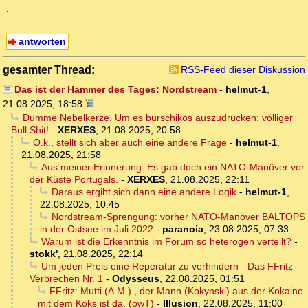
.
antworten
gesamter Thread:
RSS-Feed dieser Diskussion
Das ist der Hammer des Tages: Nordstream
-
helmut-1
,
21.08.2025, 18:58
Dumme Nebelkerze. Um es burschikos auszudrücken: völliger
Bull Shit!
-
XERXES
,
21.08.2025, 20:58
O.k., stellt sich aber auch eine andere Frage
-
helmut-1
,
21.08.2025, 21:58
Aus meiner Erinnerung. Es gab doch ein NATO-Manöver vor
der Küste Portugals.
-
XERXES
,
21.08.2025, 22:11
Daraus ergibt sich dann eine andere Logik
-
helmut-1
,
22.08.2025, 10:45
Nordstream-Sprengung: vorher NATO-Manöver BALTOPS
in der Ostsee im Juli 2022
-
paranoia
,
23.08.2025, 07:33
Warum ist die Erkenntnis im Forum so heterogen verteilt?
-
stokk'
,
21.08.2025, 22:14
Um jeden Preis eine Reperatur zu verhindern - Das FFritz-
Verbrechen Nr. 1
-
Odysseus
,
22.08.2025, 01:51
FFritz: Mutti (A.M.) , der Mann (Kokynski) aus der Kokaine
mit dem Koks ist da. (owT)
-
Illusion
,
22.08.2025, 11:00