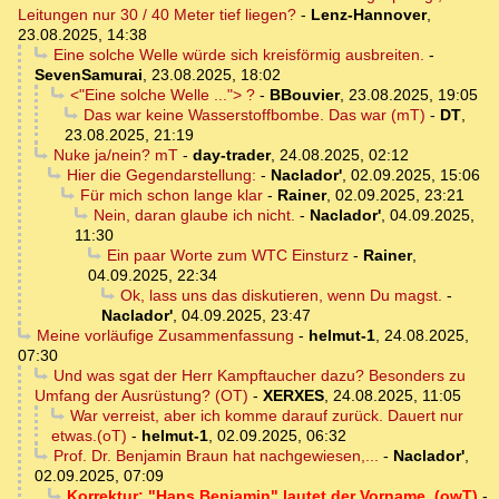
Leitungen nur 30 / 40 Meter tief liegen?
-
Lenz-Hannover
,
23.08.2025, 14:38
Eine solche Welle würde sich kreisförmig ausbreiten.
-
SevenSamurai
,
23.08.2025, 18:02
<"Eine solche Welle ..."> ?
-
BBouvier
,
23.08.2025, 19:05
Das war keine Wasserstoffbombe. Das war (mT)
-
DT
,
23.08.2025, 21:19
Nuke ja/nein? mT
-
day-trader
,
24.08.2025, 02:12
Hier die Gegendarstellung:
-
Naclador'
,
02.09.2025, 15:06
Für mich schon lange klar
-
Rainer
,
02.09.2025, 23:21
Nein, daran glaube ich nicht.
-
Naclador'
,
04.09.2025,
11:30
Ein paar Worte zum WTC Einsturz
-
Rainer
,
04.09.2025, 22:34
Ok, lass uns das diskutieren, wenn Du magst.
-
Naclador'
,
04.09.2025, 23:47
Meine vorläufige Zusammenfassung
-
helmut-1
,
24.08.2025,
07:30
Und was sgat der Herr Kampftaucher dazu? Besonders zu
Umfang der Ausrüstung? (OT)
-
XERXES
,
24.08.2025, 11:05
War verreist, aber ich komme darauf zurück. Dauert nur
etwas.(oT)
-
helmut-1
,
02.09.2025, 06:32
Prof. Dr. Benjamin Braun hat nachgewiesen,...
-
Naclador'
,
02.09.2025, 07:09
Korrektur: "Hans Benjamin" lautet der Vorname. (owT)
-