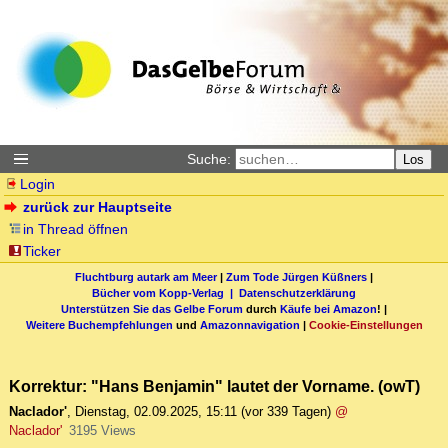
Suche:
Los
Login
zurück zur Hauptseite
in Thread öffnen
Ticker
Fluchtburg autark am Meer
|
Zum Tode Jürgen Küßners
|
Bücher vom Kopp-Verlag |
Datenschutzerklärung
Unterstützen Sie das Gelbe Forum
durch
Käufe bei Amazon
! |
Weitere Buchempfehlungen
und
Amazonnavigation
|
Cookie-Einstellungen
Korrektur: "Hans Benjamin" lautet der Vorname. (owT)
Naclador'
,
Dienstag, 02.09.2025, 15:11
(vor 339 Tagen)
@
Naclador'
3195 Views