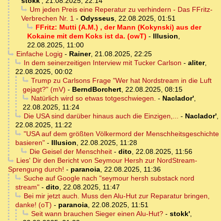
stokk'
,
21.08.2025, 22:14
Um jeden Preis eine Reperatur zu verhindern - Das FFritz-
Verbrechen Nr. 1
-
Odysseus
,
22.08.2025, 01:51
FFritz: Mutti (A.M.) , der Mann (Kokynski) aus der
Kokaine mit dem Koks ist da. (owT)
-
Illusion
,
22.08.2025, 11:00
Einfache Logig
-
Rainer
,
21.08.2025, 22:25
In dem seinerzeitigen Interview mit Tucker Carlson
-
aliter
,
22.08.2025, 00:02
Trump zu Carlsons Frage "Wer hat Nordstream in die Luft
gejagt?" (mV)
-
BerndBorchert
,
22.08.2025, 08:15
Natürlich wird so etwas totgeschwiegen.
-
Naclador'
,
22.08.2025, 11:24
Die USA sind darüber hinaus auch die Einzigen,...
-
Naclador'
,
22.08.2025, 11:22
"USA auf dem größten Völkermord der Menschheitsgeschichte
basieren"
-
Illusion
,
22.08.2025, 11:28
Die Geisel der Menschheit
-
dito
,
22.08.2025, 11:56
Lies' Dir den Bericht von Seymour Hersh zur NordStream-
Sprengung durch!
-
paranoia
,
22.08.2025, 11:36
Suche auf Google nach "seymour hersh substack nord
stream"
-
dito
,
22.08.2025, 11:47
Bei mir jetzt auch. Muss den Alu-Hut zur Reparatur bringen,
danke! (oT)
-
paranoia
,
22.08.2025, 11:51
Seit wann brauchen Sieger einen Alu-Hut?
-
stokk'
,