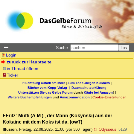
Suche:
Los
Login
zurück zur Hauptseite
in Thread öffnen
Ticker
Fluchtburg autark am Meer
|
Zum Tode Jürgen Küßners
|
Bücher vom Kopp-Verlag |
Datenschutzerklärung
Unterstützen Sie das Gelbe Forum
durch
Käufe bei Amazon
! |
Weitere Buchempfehlungen
und
Amazonnavigation
|
Cookie-Einstellungen
FFritz: Mutti (A.M.) , der Mann (Kokynski) aus der
Kokaine mit dem Koks ist da. (owT)
Illusion
,
Freitag, 22.08.2025, 11:00
(vor 350 Tagen)
@ Odysseus
5129