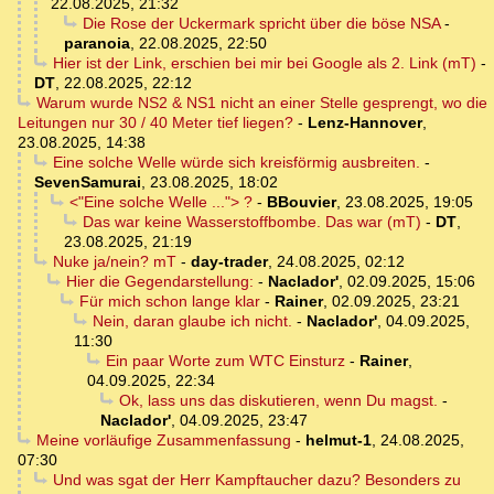
22.08.2025, 21:32
Die Rose der Uckermark spricht über die böse NSA
-
paranoia
,
22.08.2025, 22:50
Hier ist der Link, erschien bei mir bei Google als 2. Link (mT)
-
DT
,
22.08.2025, 22:12
Warum wurde NS2 & NS1 nicht an einer Stelle gesprengt, wo die
Leitungen nur 30 / 40 Meter tief liegen?
-
Lenz-Hannover
,
23.08.2025, 14:38
Eine solche Welle würde sich kreisförmig ausbreiten.
-
SevenSamurai
,
23.08.2025, 18:02
<"Eine solche Welle ..."> ?
-
BBouvier
,
23.08.2025, 19:05
Das war keine Wasserstoffbombe. Das war (mT)
-
DT
,
23.08.2025, 21:19
Nuke ja/nein? mT
-
day-trader
,
24.08.2025, 02:12
Hier die Gegendarstellung:
-
Naclador'
,
02.09.2025, 15:06
Für mich schon lange klar
-
Rainer
,
02.09.2025, 23:21
Nein, daran glaube ich nicht.
-
Naclador'
,
04.09.2025,
11:30
Ein paar Worte zum WTC Einsturz
-
Rainer
,
04.09.2025, 22:34
Ok, lass uns das diskutieren, wenn Du magst.
-
Naclador'
,
04.09.2025, 23:47
Meine vorläufige Zusammenfassung
-
helmut-1
,
24.08.2025,
07:30
Und was sgat der Herr Kampftaucher dazu? Besonders zu