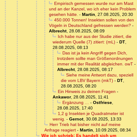
Empirisch gemessen wurde nur am Mast
und an der Kanzel, wo ich eher kein Problem
gesehen hätte.
-
Martin
,
27.08.2025, 20:30
450.000 Tonnen! Insekten sollen von den
Vögeln in Deutschland gefressen werden?
-
Albrecht
,
28.08.2025, 08:09
Ich habe nur aus der Studie zitiert, die
wiederum Quelle (7) zitiert: (mL)
-
DT
,
28.08.2025, 08:13
Das ist ja kein Angriff gegen Dich,
trotzdem sollte man Größenordnungen
immer mit der Realität abgleichen. owT
-
Albrecht
,
28.08.2025, 08:17
Siehe meine Antwort dazu, speziell
die vom LBV Bayern (mkT)
-
DT
,
28.08.2025, 08:20
Ein Hinweis zu deinen Fragen
-
Ankawor
,
28.08.2025, 11:41
Ergänzung …
-
Ostfriese
,
28.08.2025, 17:40
1,2 g Insekten je Quadratmeter ist
wenig.
-
Gernot
,
30.08.2025, 13:33
Herr Trieb hat bisher nicht auf meine
Anfrage reagiert
-
Martin
,
10.09.2025, 08:34
Wie ich schrieb: Es handelt sich um