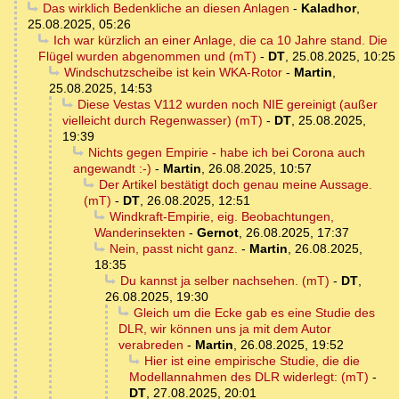
Das wirklich Bedenkliche an diesen Anlagen
-
Kaladhor
,
25.08.2025, 05:26
Ich war kürzlich an einer Anlage, die ca 10 Jahre stand. Die
Flügel wurden abgenommen und (mT)
-
DT
,
25.08.2025, 10:25
Windschutzscheibe ist kein WKA-Rotor
-
Martin
,
25.08.2025, 14:53
Diese Vestas V112 wurden noch NIE gereinigt (außer
vielleicht durch Regenwasser) (mT)
-
DT
,
25.08.2025,
19:39
Nichts gegen Empirie - habe ich bei Corona auch
angewandt :-)
-
Martin
,
26.08.2025, 10:57
Der Artikel bestätigt doch genau meine Aussage.
(mT)
-
DT
,
26.08.2025, 12:51
Windkraft-Empirie, eig. Beobachtungen,
Wanderinsekten
-
Gernot
,
26.08.2025, 17:37
Nein, passt nicht ganz.
-
Martin
,
26.08.2025,
18:35
Du kannst ja selber nachsehen. (mT)
-
DT
,
26.08.2025, 19:30
Gleich um die Ecke gab es eine Studie des
DLR, wir können uns ja mit dem Autor
verabreden
-
Martin
,
26.08.2025, 19:52
Hier ist eine empirische Studie, die die
Modellannahmen des DLR widerlegt: (mT)
-
DT
,
27.08.2025, 20:01