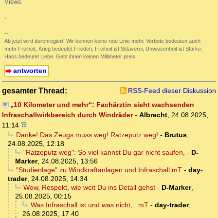
Views
.
--
Ab jetzt wird durchregiert. Wir kennen keine rote Linie mehr. Verbote bedeuten auch
mehr Freiheit. Krieg bedeutet Frieden, Freiheit ist Sklaverei, Unwissenheit ist Stärke.
Hass bedeutet Liebe. Gebt ihnen keinen Millimeter preis.
antworten
gesamter Thread:
RSS-Feed dieser Diskussion
„10 Kilometer und mehr“: Fachärztin sieht wachsenden
Infraschallwirkbereich durch Windräder
-
Albrecht
,
24.08.2025,
11:14
Danke! Das Zeugs muss weg! Ratzeputz weg!
-
Brutus
,
24.08.2025, 12:18
"Ratzeputz weg": So viel kannst Du gar nicht saufen,
-
D-
Marker
,
24.08.2025, 13:56
"Studienlage" zu Windkraftanlagen und Infraschall mT
-
day-
trader
,
24.08.2025, 14:34
Wow, Respekt, wie weit Du ins Detail gehst
-
D-Marker
,
25.08.2025, 00:15
Was Infraschall ist und was nicht,...mT
-
day-trader
,
26.08.2025, 17:40