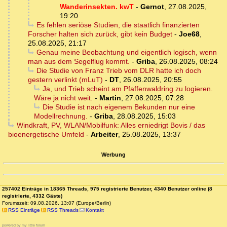
Wanderinsekten. kwT
-
Gernot
,
27.08.2025,
19:20
Es fehlen seriöse Studien, die staatlich finanzierten
Forscher halten sich zurück, gibt kein Budget
-
Joe68
,
25.08.2025, 21:17
Genau meine Beobachtung und eigentlich logisch, wenn
man aus dem Segelflug kommt.
-
Griba
,
26.08.2025, 08:24
Die Studie von Franz Trieb vom DLR hatte ich doch
gestern verlinkt (mLuT)
-
DT
,
26.08.2025, 20:55
Ja, und Trieb scheint am Pfaffenwaldring zu logieren.
Wäre ja nicht weit.
-
Martin
,
27.08.2025, 07:28
Die Studie ist nach eigenem Bekunden nur eine
Modellrechnung.
-
Griba
,
28.08.2025, 15:03
Windkraft, PV, WLAN/Mobilfunk: Alles erniedrigt Bovis / das
bioenergetische Umfeld
-
Arbeiter
,
25.08.2025, 13:37
Werbung
257402 Einträge in 18365 Threads, 975 registrierte Benutzer, 4340 Benutzer online (8
registrierte, 4332 Gäste)
Forumszeit: 09.08.2026, 13:07 (Europe/Berlin)
RSS Einträge
RSS Threads
Kontakt
powered by my little forum