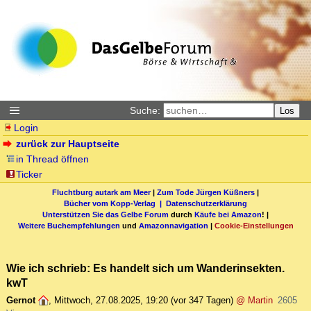
Suche:
Los
Login
zurück zur Hauptseite
in Thread öffnen
Ticker
Fluchtburg autark am Meer
|
Zum Tode Jürgen Küßners
|
Bücher vom Kopp-Verlag |
Datenschutzerklärung
Unterstützen Sie das Gelbe Forum
durch
Käufe bei Amazon
! |
Weitere Buchempfehlungen
und
Amazonnavigation
|
Cookie-Einstellungen
Wie ich schrieb: Es handelt sich um Wanderinsekten.
kwT
Gernot
,
Mittwoch, 27.08.2025, 19:20
(vor 347 Tagen)
@ Martin
2605