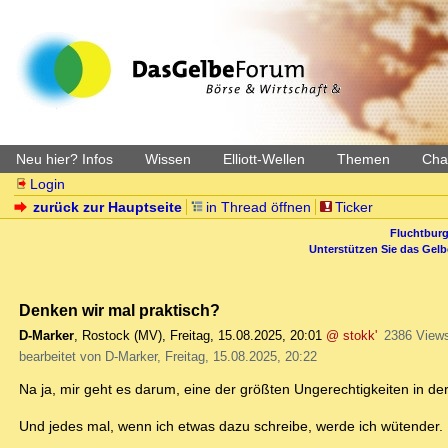
Neu hier? Infos
Wissen
Elliott-Wellen
Themen
Char
Login
zurück zur Hauptseite
in Thread öffnen
Ticker
Fluchtburg
Unterstützen Sie das Gel
Denken wir mal praktisch?
D-Marker
,
Rostock (MV)
,
Freitag, 15.08.2025, 20:01
@ stokk'
2386 View
bearbeitet von D-Marker, Freitag, 15.08.2025, 20:22
Na ja, mir geht es darum, eine der größten Ungerechtigkeiten in de
Und jedes mal, wenn ich etwas dazu schreibe, werde ich wütender.