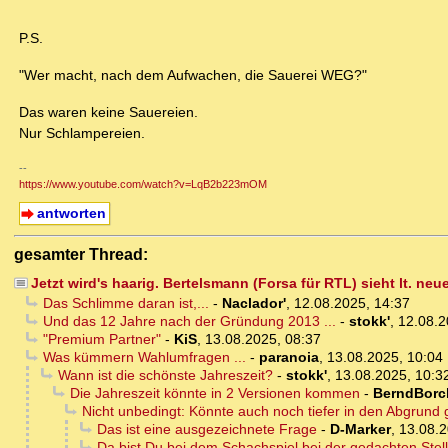
P.S.
"Wer macht, nach dem Aufwachen, die Sauerei WEG?"
Das waren keine Sauereien.
Nur Schlampereien.
--
https://www.youtube.com/watch?v=LqB2b223mOM
antworten
gesamter Thread:
Jetzt wird's haarig. Bertelsmann (Forsa für RTL) sieht lt. ne
Das Schlimme daran ist,...
-
Naclador'
,
12.08.2025, 14:37
Und das 12 Jahre nach der Gründung 2013 ...
-
stokk'
,
12.08.2
"Premium Partner"
-
KiS
,
13.08.2025, 08:37
Was kümmern Wahlumfragen ...
-
paranoia
,
13.08.2025, 10:04
Wann ist die schönste Jahreszeit?
-
stokk'
,
13.08.2025, 10:3
Die Jahreszeit könnte in 2 Versionen kommen
-
BerndBorc
Nicht unbedingt: Könnte auch noch tiefer in den Abgrund 
Das ist eine ausgezeichnete Frage
-
D-Marker
,
13.08.2
Da bist Du bei dem Schachspiel bei der gedachten Stel