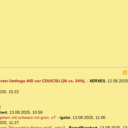
uester Umfrage AfD vor CDU/CSU (26 vs. 24%).
-
XERXES
,
12.08.2025
025, 15:22
2
hert
,
13.08.2025, 10:58
gehen mit schwarz-rot-grün. oT
-
igelei
,
13.08.2025, 11:06
025, 11:27
lung "Neuwahlen finden statt", oder?
-
BerndBorchert
,
13.08.2025, 13