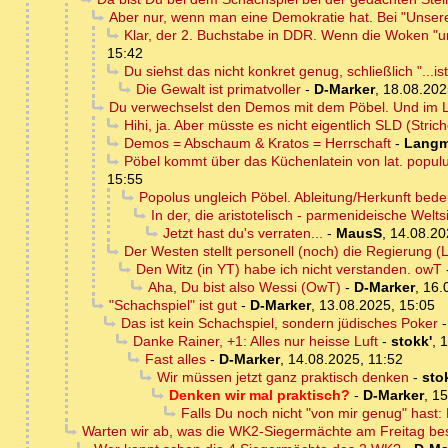
Aber nur, wenn man eine Demokratie hat. Bei "Unser
Klar, der 2. Buchstabe in DDR. Wenn die Woken "u
15:42
Du siehst das nicht konkret genug, schließlich "...is
Die Gewalt ist primatvoller
-
D-Marker
,
18.08.202
Du verwechselst den Demos mit dem Pöbel. Und im LS
Hihi, ja. Aber müsste es nicht eigentlich SLD (Stri
Demos = Abschaum & Kratos = Herrschaft
-
Langm
Pöbel kommt über das Küchenlatein von lat. populu
15:55
Popolus ungleich Pöbel. Ableitung/Herkunft bedeute
In der, die aristotelisch - parmenideische Welts
Jetzt hast du's verraten...
-
MausS
,
14.08.20
Der Westen stellt personell (noch) die Regierung (
Den Witz (in YT) habe ich nicht verstanden. owT
Aha, Du bist also Wessi (OwT)
-
D-Marker
,
16.
"Schachspiel" ist gut
-
D-Marker
,
13.08.2025, 15:05
Das ist kein Schachspiel, sondern jüdisches Poker
Danke Rainer, +1: Alles nur heisse Luft
-
stokk'
,
1
Fast alles
-
D-Marker
,
14.08.2025, 11:52
Wir müssen jetzt ganz praktisch denken
-
sto
Denken wir mal praktisch?
-
D-Marker
,
15
Falls Du noch nicht "von mir genug" hast:
Warten wir ab, was die WK2-Siegermächte am Freitag b