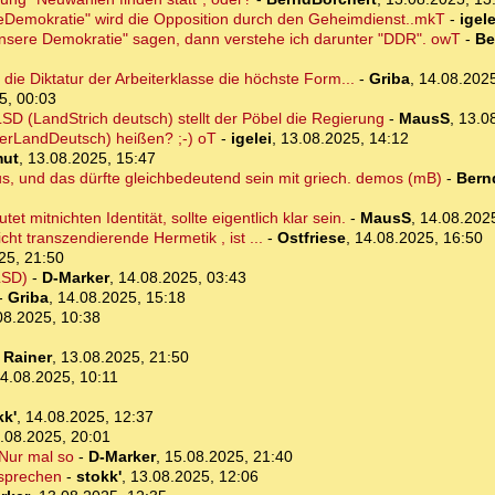
eDemokratie" wird die Opposition durch den Geheimdienst..mkT
-
igele
nsere Demokratie" sagen, dann verstehe ich darunter "DDR". owT
-
Be
t die Diktatur der Arbeiterklasse die höchste Form...
-
Griba
,
14.08.2025
5, 00:03
D (LandStrich deutsch) stellt der Pöbel die Regierung
-
MausS
,
13.0
cherLandDeutsch) heißen? ;-) oT
-
igelei
,
13.08.2025, 14:12
ut
,
13.08.2025, 15:47
s, und das dürfte gleichbedeutend sein mit griech. demos (mB)
-
Bern
t mitnichten Identität, sollte eigentlich klar sein.
-
MausS
,
14.08.202
icht transzendierende Hermetik , ist ...
-
Ostfriese
,
14.08.2025, 16:50
25, 21:50
LSD)
-
D-Marker
,
14.08.2025, 03:43
-
Griba
,
14.08.2025, 15:18
08.2025, 10:38
-
Rainer
,
13.08.2025, 21:50
4.08.2025, 10:11
kk'
,
14.08.2025, 12:37
.08.2025, 20:01
 Nur mal so
-
D-Marker
,
15.08.2025, 21:40
esprechen
-
stokk'
,
13.08.2025, 12:06