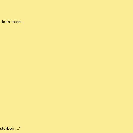
d dann muss
terben ..."