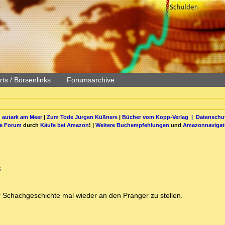
ts / Börsenlinks
Forumsarchive
 autark am Meer
|
Zum Tode Jürgen Küßners
|
Bücher vom Kopp-Verlag |
Datenschut
be Forum
durch
Käufe bei Amazon
! |
Weitere Buchempfehlungen
und
Amazonnavigat
s
r Schachgeschichte mal wieder an den Pranger zu stellen.