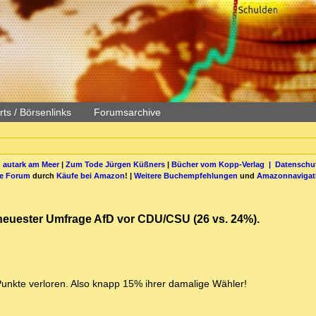
ts / Börsenlinks
Forumsarchive
 autark am Meer
|
Zum Tode Jürgen Küßners
|
Bücher vom Kopp-Verlag |
Datenschut
be Forum
durch
Käufe bei Amazon
! |
Weitere Buchempfehlungen
und
Amazonnavigat
t. neuester Umfrage AfD vor CDU/CSU (26 vs. 24%).
Punkte verloren. Also knapp 15% ihrer damalige Wähler!