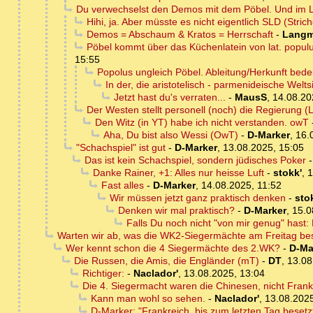
Du verwechselst den Demos mit dem Pöbel. Und im LS
Hihi, ja. Aber müsste es nicht eigentlich SLD (Stri
Demos = Abschaum & Kratos = Herrschaft
-
Langm
Pöbel kommt über das Küchenlatein von lat. populu
15:55
Popolus ungleich Pöbel. Ableitung/Herkunft bedeute
In der, die aristotelisch - parmenideische Welts
Jetzt hast du's verraten...
-
MausS
,
14.08.20
Der Westen stellt personell (noch) die Regierung (
Den Witz (in YT) habe ich nicht verstanden. owT
Aha, Du bist also Wessi (OwT)
-
D-Marker
,
16.
"Schachspiel" ist gut
-
D-Marker
,
13.08.2025, 15:05
Das ist kein Schachspiel, sondern jüdisches Poker
Danke Rainer, +1: Alles nur heisse Luft
-
stokk'
,
1
Fast alles
-
D-Marker
,
14.08.2025, 11:52
Wir müssen jetzt ganz praktisch denken
-
sto
Denken wir mal praktisch?
-
D-Marker
,
15.0
Falls Du noch nicht "von mir genug" hast:
Warten wir ab, was die WK2-Siegermächte am Freitag b
Wer kennt schon die 4 Siegermächte des 2.WK?
-
D-Ma
Die Russen, die Amis, die Engländer (mT)
-
DT
,
13.08
Richtiger:
-
Naclador'
,
13.08.2025, 13:04
Die 4. Siegermacht waren die Chinesen, nicht Frank
Kann man wohl so sehen.
-
Naclador'
,
13.08.2025
D-Marker: "Frankreich, bis zum letzten Tag besetzt