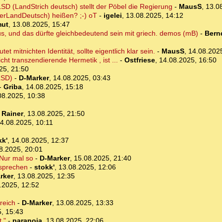
D (LandStrich deutsch) stellt der Pöbel die Regierung
-
MausS
,
13.0
cherLandDeutsch) heißen? ;-) oT
-
igelei
,
13.08.2025, 14:12
ut
,
13.08.2025, 15:47
s, und das dürfte gleichbedeutend sein mit griech. demos (mB)
-
Bern
t mitnichten Identität, sollte eigentlich klar sein.
-
MausS
,
14.08.202
icht transzendierende Hermetik , ist ...
-
Ostfriese
,
14.08.2025, 16:50
25, 21:50
LSD)
-
D-Marker
,
14.08.2025, 03:43
-
Griba
,
14.08.2025, 15:18
08.2025, 10:38
-
Rainer
,
13.08.2025, 21:50
4.08.2025, 10:11
kk'
,
14.08.2025, 12:37
8.2025, 20:01
 Nur mal so
-
D-Marker
,
15.08.2025, 21:40
esprechen
-
stokk'
,
13.08.2025, 12:06
rker
,
13.08.2025, 12:35
.2025, 12:52
reich
-
D-Marker
,
13.08.2025, 13:33
, 15:43
,"
-
paranoia
,
13.08.2025, 22:06