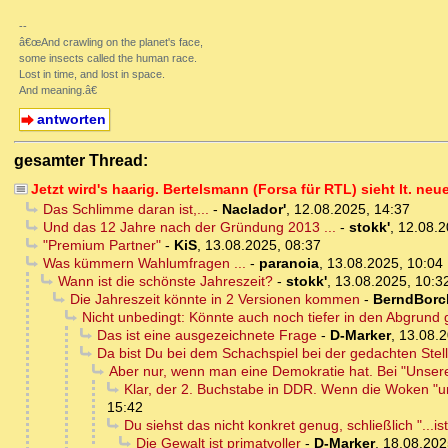
--
â€œAnd crawling on the planet's face,
some insects called the human race.
Lost in time, and lost in space.
And meaning.â€
antworten
gesamter Thread:
Jetzt wird's haarig. Bertelsmann (Forsa für RTL) sieht lt. ne
Das Schlimme daran ist,...
-
Naclador'
,
12.08.2025, 14:37
Und das 12 Jahre nach der Gründung 2013 ...
-
stokk'
,
12.08.2
"Premium Partner"
-
KiS
,
13.08.2025, 08:37
Was kümmern Wahlumfragen ...
-
paranoia
,
13.08.2025, 10:04
Wann ist die schönste Jahreszeit?
-
stokk'
,
13.08.2025, 10:3
Die Jahreszeit könnte in 2 Versionen kommen
-
BerndBorc
Nicht unbedingt: Könnte auch noch tiefer in den Abgrund 
Das ist eine ausgezeichnete Frage
-
D-Marker
,
13.08.2
Da bist Du bei dem Schachspiel bei der gedachten Stel
Aber nur, wenn man eine Demokratie hat. Bei "Unser
Klar, der 2. Buchstabe in DDR. Wenn die Woken "u
15:42
Du siehst das nicht konkret genug, schließlich "...is
Die Gewalt ist primatvoller
-
D-Marker
,
18.08.202