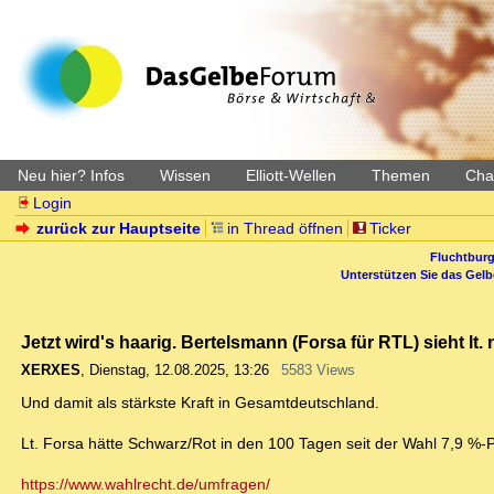
Neu hier? Infos
Wissen
Elliott-Wellen
Themen
Char
Login
zurück zur Hauptseite
in Thread öffnen
Ticker
Fluchtburg
Unterstützen Sie das Gel
Jetzt wird's haarig. Bertelsmann (Forsa für RTL) sieht l
XERXES
,
Dienstag, 12.08.2025, 13:26
5583 Views
Und damit als stärkste Kraft in Gesamtdeutschland.
Lt. Forsa hätte Schwarz/Rot in den 100 Tagen seit der Wahl 7,9 %-
https://www.wahlrecht.de/umfragen/