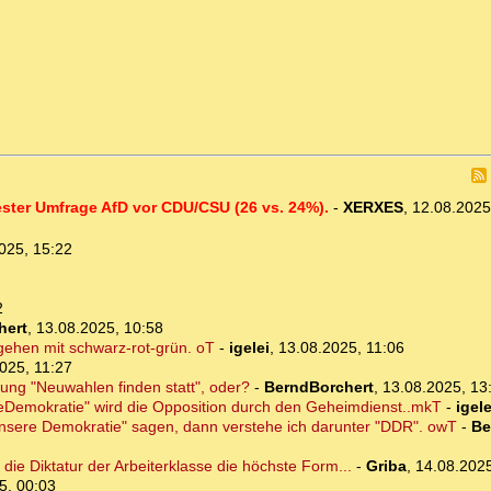
uester Umfrage AfD vor CDU/CSU (26 vs. 24%).
-
XERXES
,
12.08.2025
025, 15:22
2
hert
,
13.08.2025, 10:58
gehen mit schwarz-rot-grün. oT
-
igelei
,
13.08.2025, 11:06
025, 11:27
lung "Neuwahlen finden statt", oder?
-
BerndBorchert
,
13.08.2025, 13
eDemokratie" wird die Opposition durch den Geheimdienst..mkT
-
igele
nsere Demokratie" sagen, dann verstehe ich darunter "DDR". owT
-
Be
t die Diktatur der Arbeiterklasse die höchste Form...
-
Griba
,
14.08.2025
5, 00:03