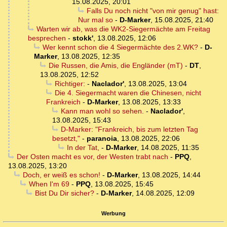
15.08.2025, 20:01
Falls Du noch nicht "von mir genug" hast:
Nur mal so
-
D-Marker
,
15.08.2025, 21:40
Warten wir ab, was die WK2-Siegermächte am Freitag
besprechen
-
stokk'
,
13.08.2025, 12:06
Wer kennt schon die 4 Siegermächte des 2.WK?
-
D-
Marker
,
13.08.2025, 12:35
Die Russen, die Amis, die Engländer (mT)
-
DT
,
13.08.2025, 12:52
Richtiger:
-
Naclador'
,
13.08.2025, 13:04
Die 4. Siegermacht waren die Chinesen, nicht
Frankreich
-
D-Marker
,
13.08.2025, 13:33
Kann man wohl so sehen.
-
Naclador'
,
13.08.2025, 15:43
D-Marker: "Frankreich, bis zum letzten Tag
besetzt,"
-
paranoia
,
13.08.2025, 22:06
In der Tat,
-
D-Marker
,
14.08.2025, 11:35
Der Osten macht es vor, der Westen trabt nach
-
PPQ
,
13.08.2025, 13:20
Doch, er weiß es schon!
-
D-Marker
,
13.08.2025, 14:44
When I'm 69
-
PPQ
,
13.08.2025, 15:45
Bist Du Dir sicher?
-
D-Marker
,
14.08.2025, 12:09
Werbung