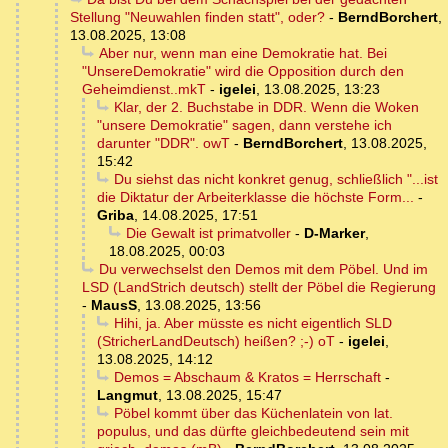
Stellung "Neuwahlen finden statt", oder?
-
BerndBorchert
,
13.08.2025, 13:08
Aber nur, wenn man eine Demokratie hat. Bei
"UnsereDemokratie" wird die Opposition durch den
Geheimdienst..mkT
-
igelei
,
13.08.2025, 13:23
Klar, der 2. Buchstabe in DDR. Wenn die Woken
"unsere Demokratie" sagen, dann verstehe ich
darunter "DDR". owT
-
BerndBorchert
,
13.08.2025,
15:42
Du siehst das nicht konkret genug, schließlich "...ist
die Diktatur der Arbeiterklasse die höchste Form...
-
Griba
,
14.08.2025, 17:51
Die Gewalt ist primatvoller
-
D-Marker
,
18.08.2025, 00:03
Du verwechselst den Demos mit dem Pöbel. Und im
LSD (LandStrich deutsch) stellt der Pöbel die Regierung
-
MausS
,
13.08.2025, 13:56
Hihi, ja. Aber müsste es nicht eigentlich SLD
(StricherLandDeutsch) heißen? ;-) oT
-
igelei
,
13.08.2025, 14:12
Demos = Abschaum & Kratos = Herrschaft
-
Langmut
,
13.08.2025, 15:47
Pöbel kommt über das Küchenlatein von lat.
populus, und das dürfte gleichbedeutend sein mit