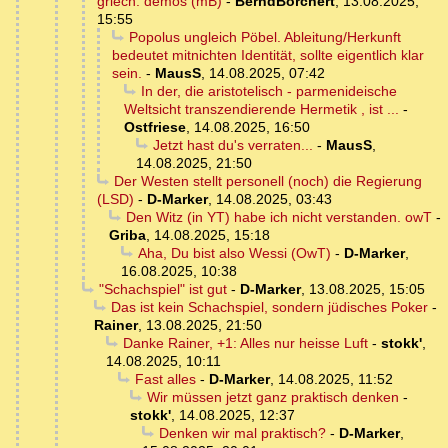
griech. demos (mB)
-
BerndBorchert
,
13.08.2025,
15:55
Popolus ungleich Pöbel. Ableitung/Herkunft
bedeutet mitnichten Identität, sollte eigentlich klar
sein.
-
MausS
,
14.08.2025, 07:42
In der, die aristotelisch - parmenideische
Weltsicht transzendierende Hermetik , ist ...
-
Ostfriese
,
14.08.2025, 16:50
Jetzt hast du's verraten...
-
MausS
,
14.08.2025, 21:50
Der Westen stellt personell (noch) die Regierung
(LSD)
-
D-Marker
,
14.08.2025, 03:43
Den Witz (in YT) habe ich nicht verstanden. owT
-
Griba
,
14.08.2025, 15:18
Aha, Du bist also Wessi (OwT)
-
D-Marker
,
16.08.2025, 10:38
"Schachspiel" ist gut
-
D-Marker
,
13.08.2025, 15:05
Das ist kein Schachspiel, sondern jüdisches Poker
-
Rainer
,
13.08.2025, 21:50
Danke Rainer, +1: Alles nur heisse Luft
-
stokk'
,
14.08.2025, 10:11
Fast alles
-
D-Marker
,
14.08.2025, 11:52
Wir müssen jetzt ganz praktisch denken
-
stokk'
,
14.08.2025, 12:37
Denken wir mal praktisch?
-
D-Marker
,