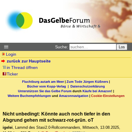
Suche:
Los
Login
zurück zur Hauptseite
in Thread öffnen
Ticker
Fluchtburg autark am Meer
|
Zum Tode Jürgen Küßners
|
Bücher vom Kopp-Verlag |
Datenschutzerklärung
Unterstützen Sie das Gelbe Forum
durch
Käufe bei Amazon
! |
Weitere Buchempfehlungen
und
Amazonnavigation
|
Cookie-Einstellungen
Nicht unbedingt: Könnte auch noch tiefer in den
Abgrund gehen mit schwarz-rot-grün. oT
igelei
,
Lammd des Stasi2.0-Rollcommanders
,
Mittwoch, 13.08.2025,