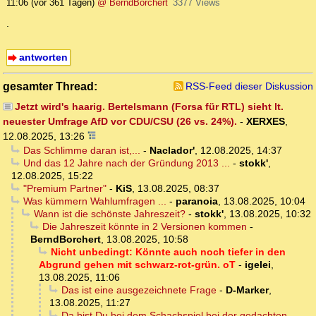
11:06
(vor 361 Tagen)
@ BerndBorchert
3377 Views
.
antworten
gesamter Thread:
RSS-Feed dieser Diskussion
Jetzt wird's haarig. Bertelsmann (Forsa für RTL) sieht lt.
neuester Umfrage AfD vor CDU/CSU (26 vs. 24%).
-
XERXES
,
12.08.2025, 13:26
Das Schlimme daran ist,...
-
Naclador'
,
12.08.2025, 14:37
Und das 12 Jahre nach der Gründung 2013 ...
-
stokk'
,
12.08.2025, 15:22
"Premium Partner"
-
KiS
,
13.08.2025, 08:37
Was kümmern Wahlumfragen ...
-
paranoia
,
13.08.2025, 10:04
Wann ist die schönste Jahreszeit?
-
stokk'
,
13.08.2025, 10:32
Die Jahreszeit könnte in 2 Versionen kommen
-
BerndBorchert
,
13.08.2025, 10:58
Nicht unbedingt: Könnte auch noch tiefer in den
Abgrund gehen mit schwarz-rot-grün. oT
-
igelei
,
13.08.2025, 11:06
Das ist eine ausgezeichnete Frage
-
D-Marker
,
13.08.2025, 11:27
Da bist Du bei dem Schachspiel bei der gedachten