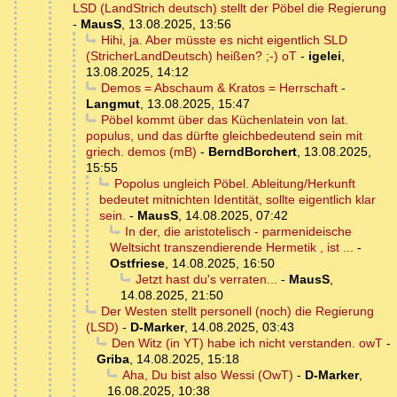
LSD (LandStrich deutsch) stellt der Pöbel die Regierung
-
MausS
,
13.08.2025, 13:56
Hihi, ja. Aber müsste es nicht eigentlich SLD
(StricherLandDeutsch) heißen? ;-) oT
-
igelei
,
13.08.2025, 14:12
Demos = Abschaum & Kratos = Herrschaft
-
Langmut
,
13.08.2025, 15:47
Pöbel kommt über das Küchenlatein von lat.
populus, und das dürfte gleichbedeutend sein mit
griech. demos (mB)
-
BerndBorchert
,
13.08.2025,
15:55
Popolus ungleich Pöbel. Ableitung/Herkunft
bedeutet mitnichten Identität, sollte eigentlich klar
sein.
-
MausS
,
14.08.2025, 07:42
In der, die aristotelisch - parmenideische
Weltsicht transzendierende Hermetik , ist ...
-
Ostfriese
,
14.08.2025, 16:50
Jetzt hast du's verraten...
-
MausS
,
14.08.2025, 21:50
Der Westen stellt personell (noch) die Regierung
(LSD)
-
D-Marker
,
14.08.2025, 03:43
Den Witz (in YT) habe ich nicht verstanden. owT
-
Griba
,
14.08.2025, 15:18
Aha, Du bist also Wessi (OwT)
-
D-Marker
,
16.08.2025, 10:38