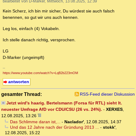
bearbeitet von D-Marker, Mittwoch, 13.08.2025, 12:39
Kein Scherz, ich bin mir sicher, Du würdest sie auch falsch
benennen, so gut wir uns auch kennen.
Leg los, einfach (4) Vokabeln.
Ich stelle danach richtig, versprochen.
LG
D-Marker (ungeimpft)
--
https://www.youtube.com/watch?v=LqB2b223mOM
antworten
gesamter Thread:
RSS-Feed dieser Diskussion
Jetzt wird's haarig. Bertelsmann (Forsa für RTL) sieht lt.
neuester Umfrage AfD vor CDU/CSU (26 vs. 24%).
-
XERXES
,
12.08.2025, 13:26
Das Schlimme daran ist,...
-
Naclador'
,
12.08.2025, 14:37
Und das 12 Jahre nach der Gründung 2013 ...
-
stokk'
,
12.08.2025, 15:22