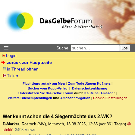
Suche:
Los
Login
zurück zur Hauptseite
in Thread öffnen
Ticker
Fluchtburg autark am Meer
|
Zum Tode Jürgen Küßners
|
Bücher vom Kopp-Verlag |
Datenschutzerklärung
Unterstützen Sie das Gelbe Forum
durch
Käufe bei Amazon
! |
Weitere Buchempfehlungen
und
Amazonnavigation
|
Cookie-Einstellungen
Wer kennt schon die 4 Siegermächte des 2.WK?
D-Marker
,
Rostock (MV)
,
Mittwoch, 13.08.2025, 12:35
(vor 361 Tagen)
@
stokk'
3493 Views