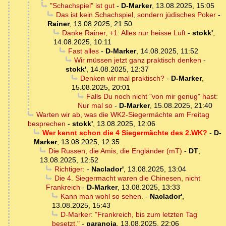
"Schachspiel" ist gut
-
D-Marker
,
13.08.2025, 15:05
Das ist kein Schachspiel, sondern jüdisches Poker
-
Rainer
,
13.08.2025, 21:50
Danke Rainer, +1: Alles nur heisse Luft
-
stokk'
,
14.08.2025, 10:11
Fast alles
-
D-Marker
,
14.08.2025, 11:52
Wir müssen jetzt ganz praktisch denken
-
stokk'
,
14.08.2025, 12:37
Denken wir mal praktisch?
-
D-Marker
,
15.08.2025, 20:01
Falls Du noch nicht "von mir genug" hast:
Nur mal so
-
D-Marker
,
15.08.2025, 21:40
Warten wir ab, was die WK2-Siegermächte am Freitag
besprechen
-
stokk'
,
13.08.2025, 12:06
Wer kennt schon die 4 Siegermächte des 2.WK?
-
D-
Marker
,
13.08.2025, 12:35
Die Russen, die Amis, die Engländer (mT)
-
DT
,
13.08.2025, 12:52
Richtiger:
-
Naclador'
,
13.08.2025, 13:04
Die 4. Siegermacht waren die Chinesen, nicht
Frankreich
-
D-Marker
,
13.08.2025, 13:33
Kann man wohl so sehen.
-
Naclador'
,
13.08.2025, 15:43
D-Marker: "Frankreich, bis zum letzten Tag
besetzt,"
-
paranoia
,
13.08.2025, 22:06