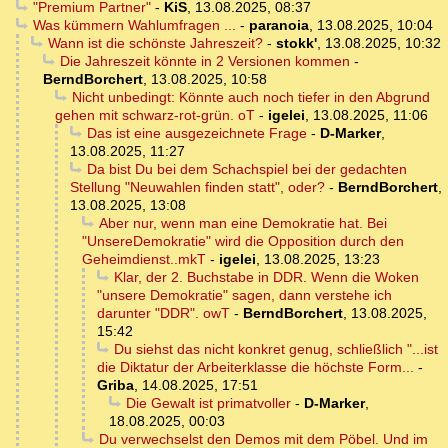
"Premium Partner"
-
KiS
,
13.08.2025, 08:37
Was kümmern Wahlumfragen ...
-
paranoia
,
13.08.2025, 10:04
Wann ist die schönste Jahreszeit?
-
stokk'
,
13.08.2025, 10:32
Die Jahreszeit könnte in 2 Versionen kommen
-
BerndBorchert
,
13.08.2025, 10:58
Nicht unbedingt: Könnte auch noch tiefer in den Abgrund
gehen mit schwarz-rot-grün. oT
-
igelei
,
13.08.2025, 11:06
Das ist eine ausgezeichnete Frage
-
D-Marker
,
13.08.2025, 11:27
Da bist Du bei dem Schachspiel bei der gedachten
Stellung "Neuwahlen finden statt", oder?
-
BerndBorchert
,
13.08.2025, 13:08
Aber nur, wenn man eine Demokratie hat. Bei
"UnsereDemokratie" wird die Opposition durch den
Geheimdienst..mkT
-
igelei
,
13.08.2025, 13:23
Klar, der 2. Buchstabe in DDR. Wenn die Woken
"unsere Demokratie" sagen, dann verstehe ich
darunter "DDR". owT
-
BerndBorchert
,
13.08.2025,
15:42
Du siehst das nicht konkret genug, schließlich "...ist
die Diktatur der Arbeiterklasse die höchste Form...
-
Griba
,
14.08.2025, 17:51
Die Gewalt ist primatvoller
-
D-Marker
,
18.08.2025, 00:03
Du verwechselst den Demos mit dem Pöbel. Und im