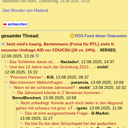
bearbeitet von stokk', Donnerstag, 14.08.2025, 10:15
Das Wunder von Mailand
antworten
gesamter Thread:
RSS-Feed dieser Diskussion
Jetzt wird's haarig. Bertelsmann (Forsa für RTL) sieht lt.
neuester Umfrage AfD vor CDU/CSU (26 vs. 24%).
-
XERXES
,
12.08.2025, 13:26
Das Schlimme daran ist,...
-
Naclador'
,
12.08.2025, 14:37
Und das 12 Jahre nach der Gründung 2013 ...
-
stokk'
,
12.08.2025, 15:22
"Premium Partner"
-
KiS
,
13.08.2025, 08:37
Was kümmern Wahlumfragen ...
-
paranoia
,
13.08.2025, 10:04
Wann ist die schönste Jahreszeit?
-
stokk'
,
13.08.2025, 10:32
Die Jahreszeit könnte in 2 Versionen kommen
-
BerndBorchert
,
13.08.2025, 10:58
Nicht unbedingt: Könnte auch noch tiefer in den Abgrund
gehen mit schwarz-rot-grün. oT
-
igelei
,
13.08.2025, 11:06
Das ist eine ausgezeichnete Frage
-
D-Marker
,
13.08.2025, 11:27
Da bist Du bei dem Schachspiel bei der gedachten