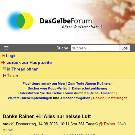
Suche:
Los
Login
zurück zur Hauptseite
in Thread öffnen
Ticker
Fluchtburg autark am Meer
|
Zum Tode Jürgen Küßners
|
Bücher vom Kopp-Verlag |
Datenschutzerklärung
Unterstützen Sie das Gelbe Forum
durch
Käufe bei Amazon
! |
Weitere Buchempfehlungen
und
Amazonnavigation
|
Cookie-Einstellungen
Danke Rainer, +1: Alles nur heisse Luft
stokk'
,
Donnerstag, 14.08.2025, 10:11
(vor 361 Tagen)
@ Rainer
2840
Views