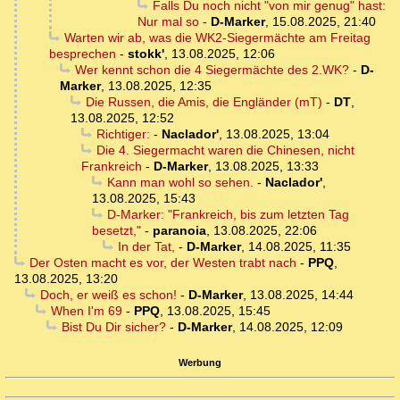
Falls Du noch nicht "von mir genug" hast:
Nur mal so
-
D-Marker
,
15.08.2025, 21:40
Warten wir ab, was die WK2-Siegermächte am Freitag
besprechen
-
stokk'
,
13.08.2025, 12:06
Wer kennt schon die 4 Siegermächte des 2.WK?
-
D-
Marker
,
13.08.2025, 12:35
Die Russen, die Amis, die Engländer (mT)
-
DT
,
13.08.2025, 12:52
Richtiger:
-
Naclador'
,
13.08.2025, 13:04
Die 4. Siegermacht waren die Chinesen, nicht
Frankreich
-
D-Marker
,
13.08.2025, 13:33
Kann man wohl so sehen.
-
Naclador'
,
13.08.2025, 15:43
D-Marker: "Frankreich, bis zum letzten Tag
besetzt,"
-
paranoia
,
13.08.2025, 22:06
In der Tat,
-
D-Marker
,
14.08.2025, 11:35
Der Osten macht es vor, der Westen trabt nach
-
PPQ
,
13.08.2025, 13:20
Doch, er weiß es schon!
-
D-Marker
,
13.08.2025, 14:44
When I'm 69
-
PPQ
,
13.08.2025, 15:45
Bist Du Dir sicher?
-
D-Marker
,
14.08.2025, 12:09
Werbung