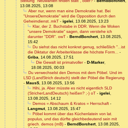
Stellung "Neuwahlen finden statt", oder?
-
BerndBorchert
,
13.08.2025, 13:08
Aber nur, wenn man eine Demokratie hat. Bei
"UnsereDemokratie" wird die Opposition durch den
Geheimdienst..mkT
-
igelei
,
13.08.2025, 13:23
Klar, der 2. Buchstabe in DDR. Wenn die Woken
"unsere Demokratie" sagen, dann verstehe ich
darunter "DDR". owT
-
BerndBorchert
,
13.08.2025,
15:42
Du siehst das nicht konkret genug, schließlich "...ist
die Diktatur der Arbeiterklasse die höchste Form...
-
Griba
,
14.08.2025, 17:51
Die Gewalt ist primatvoller
-
D-Marker
,
18.08.2025, 00:03
Du verwechselst den Demos mit dem Pöbel. Und im
LSD (LandStrich deutsch) stellt der Pöbel die Regierung
-
MausS
,
13.08.2025, 13:56
Hihi, ja. Aber müsste es nicht eigentlich SLD
(StricherLandDeutsch) heißen? ;-) oT
-
igelei
,
13.08.2025, 14:12
Demos = Abschaum & Kratos = Herrschaft
-
Langmut
,
13.08.2025, 15:47
Pöbel kommt über das Küchenlatein von lat.
populus, und das dürfte gleichbedeutend sein mit
griech. demos (mB)
-
BerndBorchert
,
13.08.2025,