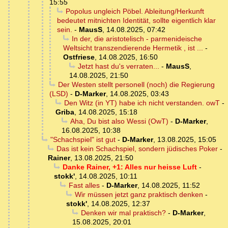
15:55
Popolus ungleich Pöbel. Ableitung/Herkunft
bedeutet mitnichten Identität, sollte eigentlich klar
sein.
-
MausS
,
14.08.2025, 07:42
In der, die aristotelisch - parmenideische
Weltsicht transzendierende Hermetik , ist ...
-
Ostfriese
,
14.08.2025, 16:50
Jetzt hast du's verraten...
-
MausS
,
14.08.2025, 21:50
Der Westen stellt personell (noch) die Regierung
(LSD)
-
D-Marker
,
14.08.2025, 03:43
Den Witz (in YT) habe ich nicht verstanden. owT
-
Griba
,
14.08.2025, 15:18
Aha, Du bist also Wessi (OwT)
-
D-Marker
,
16.08.2025, 10:38
"Schachspiel" ist gut
-
D-Marker
,
13.08.2025, 15:05
Das ist kein Schachspiel, sondern jüdisches Poker
-
Rainer
,
13.08.2025, 21:50
Danke Rainer, +1: Alles nur heisse Luft
-
stokk'
,
14.08.2025, 10:11
Fast alles
-
D-Marker
,
14.08.2025, 11:52
Wir müssen jetzt ganz praktisch denken
-
stokk'
,
14.08.2025, 12:37
Denken wir mal praktisch?
-
D-Marker
,
15.08.2025, 20:01