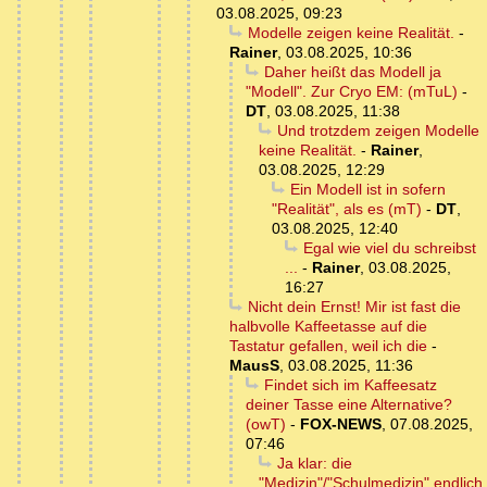
03.08.2025, 09:23
Modelle zeigen keine Realität.
-
Rainer
,
03.08.2025, 10:36
Daher heißt das Modell ja
"Modell". Zur Cryo EM: (mTuL)
-
DT
,
03.08.2025, 11:38
Und trotzdem zeigen Modelle
keine Realität.
-
Rainer
,
03.08.2025, 12:29
Ein Modell ist in sofern
"Realität", als es (mT)
-
DT
,
03.08.2025, 12:40
Egal wie viel du schreibst
...
-
Rainer
,
03.08.2025,
16:27
Nicht dein Ernst! Mir ist fast die
halbvolle Kaffeetasse auf die
Tastatur gefallen, weil ich die
-
MausS
,
03.08.2025, 11:36
Findet sich im Kaffeesatz
deiner Tasse eine Alternative?
(owT)
-
FOX-NEWS
,
07.08.2025,
07:46
Ja klar: die
"Medizin"/"Schulmedizin" endlich