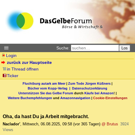
Suche:
Los
Login
zurück zur Hauptseite
in Thread öffnen
Ticker
Fluchtburg autark am Meer
|
Zum Tode Jürgen Küßners
|
Bücher vom Kopp-Verlag |
Datenschutzerklärung
Unterstützen Sie das Gelbe Forum
durch
Käufe bei Amazon
! |
Weitere Buchempfehlungen
und
Amazonnavigation
|
Cookie-Einstellungen
Oha, da hast Du ja Arbeit mitgebracht.
Naclador'
,
Mittwoch, 06.08.2025, 09:58
(vor 365 Tagen)
@ Brutus
3924
Views