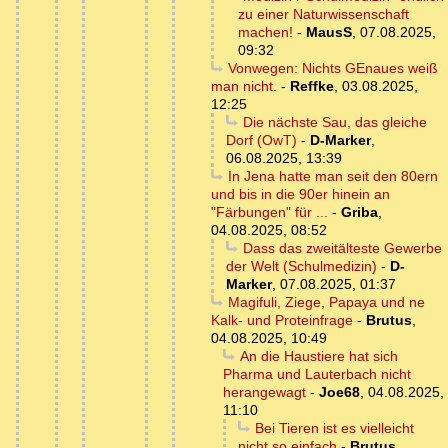
zu einer Naturwissenschaft
machen!
-
MausS
,
07.08.2025,
09:32
Vonwegen: Nichts GEnaues weiß
man nicht.
-
Reffke
,
03.08.2025,
12:25
Die nächste Sau, das gleiche
Dorf (OwT)
-
D-Marker
,
06.08.2025, 13:39
In Jena hatte man seit den 80ern
und bis in die 90er hinein an
"Färbungen" für ...
-
Griba
,
04.08.2025, 08:52
Dass das zweitälteste Gewerbe
der Welt (Schulmedizin)
-
D-
Marker
,
07.08.2025, 01:37
Magifuli, Ziege, Papaya und ne
Kalk- und Proteinfrage
-
Brutus
,
04.08.2025, 10:49
An die Haustiere hat sich
Pharma und Lauterbach nicht
herangewagt
-
Joe68
,
04.08.2025,
11:10
Bei Tieren ist es vielleicht
nicht so einfach
-
Brutus
,