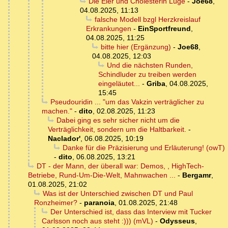
Die Eier und Cholesterin Lüge
-
Joe68
,
04.08.2025, 11:13
falsche Modell bzgl Herzkreislauf
Erkrankungen
-
EinSportfreund
,
04.08.2025, 11:25
bitte hier (Ergänzung)
-
Joe68
,
04.08.2025, 12:03
Und die nächsten Runden,
Schindluder zu treiben werden
eingeläutet...
-
Griba
,
04.08.2025,
15:45
Pseudouridin ... "um das Vakzin verträglicher zu
machen."
-
dito
,
02.08.2025, 11:23
Dabei ging es sehr sicher nicht um die
Verträglichkeit, sondern um die Haltbarkeit.
-
Naclador'
,
06.08.2025, 10:19
Danke für die Präzisierung und Erläuterung! (owT)
-
dito
,
06.08.2025, 13:21
DT - der Mann, der überall war: Demos, , HighTech-
Betriebe, Rund-Um-Die-Welt, Mahnwachen ...
-
Bergamr
,
01.08.2025, 21:02
Was ist der Unterschied zwischen DT und Paul
Ronzheimer?
-
paranoia
,
01.08.2025, 21:48
Der Unterschied ist, dass das Interview mit Tucker
Carlsson noch aus steht :))) (mVL)
-
Odysseus
,