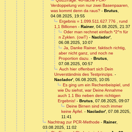
Quizzfrage: 40-fache PCR-
Verdoppelung von nur zwei Basenpaaren,
was kommt denn da raus?
-
Brutus
,
04.08.2025, 19:55
Ergebnis = 1.099.511.627.776 , rund
1,1 Billionen
-
Rainer
,
04.08.2025, 21:37
Oder man rechnet einfach *2^n für
n Zyklen. (owT)
-
Naclador'
,
06.08.2025, 10:07
Ja, Danke Rainer, faktisch richtig,
aber nicht ganz, und noch ne
Proportion dazu.
-
Brutus
,
07.08.2025, 00:57
Auch hier offenbart sich Dein
Unverständnis des Testprinzips.
-
Naclador'
,
06.08.2025, 10:05
Es ging um ein Rechenbeispiel, und
wie Du siehst, war Deine Annahme
auch 1.1 Bio neben dem richtigen
Ergebnis!
-
Brutus
,
07.08.2025, 09:07
Deine Birnen sind noch immer
keine Äpfel.
-
Naclador'
,
07.08.2025,
11:41
Nachtrag zur PCR-Methode
-
Rainer
,
03.08.2025, 11:02