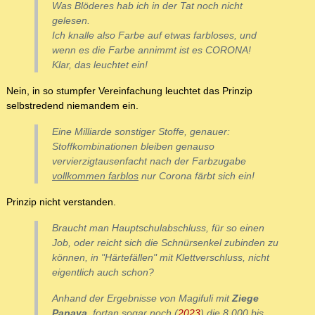
Was Blöderes hab ich in der Tat noch nicht
gelesen.
Ich knalle also Farbe auf etwas farbloses, und
wenn es die Farbe annimmt ist es CORONA!
Klar, das leuchtet ein!
Nein, in so stumpfer Vereinfachung leuchtet das Prinzip
selbstredend niemandem ein.
Eine Milliarde sonstiger Stoffe, genauer:
Stoffkombinationen bleiben genauso
vervierzigtausenfacht nach der Farbzugabe
vollkommen farblos
nur Corona färbt sich ein!
Prinzip nicht verstanden.
Braucht man Hauptschulabschluss, für so einen
Job, oder reicht sich die Schnürsenkel zubinden zu
können, in "Härtefällen" mit Klettverschluss, nicht
eigentlich auch schon?
Anhand der Ergebnisse von Magifuli mit
Ziege
Papaya
, fortan sogar noch (
2023
) die 8.000 bis