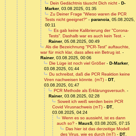
Dein Gedächtnis täuscht Dich nicht
-
D-
Marker
,
03.08.2025, 01:35
Zu Deiner Frage "Wieso waren die PCR
Tests nicht geeignet?"
-
paranoia
,
05.08.2025,
00:11
Es gab keine Kalibrierung der "Corona-
Tests". Dashalb war es auch kein Test.
-
Rainer
,
05.08.2025, 00:49
Als die Bezeichnung "PCR-Test" auftauchte,
war für mich klar, dass alles ein Betrug ist.
-
Rainer
,
03.08.2025, 00:06
Die Lüge ist noch viel Größer
-
D-Marker
,
03.08.2025, 01:44
Du schreibst, daß die PCR Reaktion keine
Viren nachweisen könnte. (mT)
-
DT
,
03.08.2025, 01:47
PCR Methode als Erklärungsversuch.
-
Rainer
,
03.08.2025, 02:28
Soweit ich weiß werden beim PCR
Covid Virusnachweis (mT)
-
DT
,
03.08.2025, 04:24
Wenn es so aussieht, ist es dann
auch so?
-
MausS
,
03.08.2025, 07:15
Das hier ist das derzeitige Modell
des Virus, wie es durch (mT)
-
DT
,