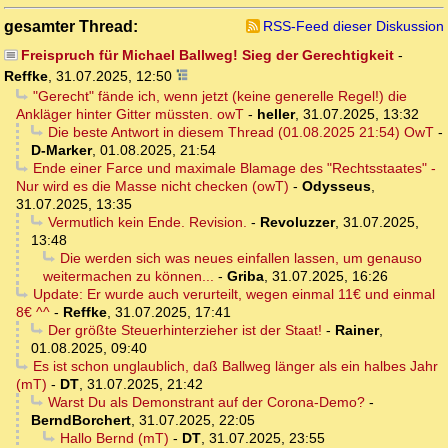
gesamter Thread:
RSS-Feed dieser Diskussion
Freispruch für Michael Ballweg! Sieg der Gerechtigkeit
-
Reffke
,
31.07.2025, 12:50
"Gerecht" fände ich, wenn jetzt (keine generelle Regel!) die
Ankläger hinter Gitter müssten. owT
-
heller
,
31.07.2025, 13:32
Die beste Antwort in diesem Thread (01.08.2025 21:54) OwT
-
D-Marker
,
01.08.2025, 21:54
Ende einer Farce und maximale Blamage des "Rechtsstaates" -
Nur wird es die Masse nicht checken (owT)
-
Odysseus
,
31.07.2025, 13:35
Vermutlich kein Ende. Revision.
-
Revoluzzer
,
31.07.2025,
13:48
Die werden sich was neues einfallen lassen, um genauso
weitermachen zu können...
-
Griba
,
31.07.2025, 16:26
Update: Er wurde auch verurteilt, wegen einmal 11€ und einmal
8€ ^^
-
Reffke
,
31.07.2025, 17:41
Der größte Steuerhinterzieher ist der Staat!
-
Rainer
,
01.08.2025, 09:40
Es ist schon unglaublich, daß Ballweg länger als ein halbes Jahr
(mT)
-
DT
,
31.07.2025, 21:42
Warst Du als Demonstrant auf der Corona-Demo?
-
BerndBorchert
,
31.07.2025, 22:05
Hallo Bernd (mT)
-
DT
,
31.07.2025, 23:55