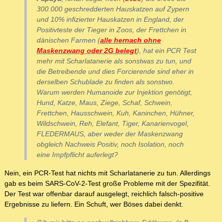
300.000 geschredderten Hauskatzen auf Zypern
und 10% infizierter Hauskatzen in England, der
Positivteste der Tieger in Zoos, der Frettchen in
dänischen Farmen (
alle hernach ohne
Maskenzwang oder 2G belegt
), hat ein PCR Test
mehr mit Scharlatanerie als sonstwas zu tun, und
die Betreibende und dies Forcierende sind eher in
derselben Schublade zu finden als sonstwo.
Warum werden Humanoide zur Injektion genötigt,
Hund, Katze, Maus, Ziege, Schaf, Schwein,
Frettchen, Hausschwein, Kuh, Kaninchen, Hühner,
Wildschwein, Reh, Elefant, Tiger, Kanarienvogel,
FLEDERMAUS, aber weder der Maskenzwang
obgleich Nachweis Positiv, noch Isolation, noch
eine Impfpflicht auferlegt?
Nein, ein PCR-Test hat nichts mit Scharlatanerie zu tun. Allerdings
gab es beim SARS-CoV-2-Test große Probleme mit der Spezifität.
Der Test war offenbar darauf ausgelegt, reichlich falsch-positive
Ergebnisse zu liefern. Ein Schuft, wer Böses dabei denkt.