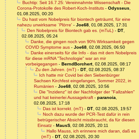
Buchtip: Seit 16.7.25: Vereinnahmte Wissenschaft - Die
Corona-Protokolle des Robert-Koch-Instituts
-
Odysseus
,
01.08.2025, 00:20
Du hast vom Nobelpreis für biontech geträumt, für eine
nahezu unwirksame `Plörre'
-
Joe68
,
01.08.2025, 17:31
Den Nobelpreis für Biontech gab es. (mTuL)
-
DT
,
02.08.2025, 05:24
Danke, die gingen noch von 90% Wirksamkeit gegen
COVID Symptome aus
-
Joe68
,
02.08.2025, 06:50
Danke einerseits für die Info - das mit dem Nobelpreis
für diese mRNA "Technologie" war an mir
vorbeigegangen
-
BerndBorchert
,
02.08.2025, 08:17
Zu den Jahren. (mT)
-
DT
,
02.08.2025, 08:37
Ich hatte mir Covid bei den Siebenbürger
Sachsen Kirchfest eingefangen, Sommer 2022, in
Rumänien
-
Joe68
,
02.08.2025, 10:56
Die "Inzidenz" ist der Nachfolger der "Fallzahlen"
und hat keinerlei Aussagekraft
-
paranoia
,
02.08.2025, 17:18
Das ist korrekt. (mT)
-
DT
,
02.08.2025, 19:57
Noch dazu wurde der PCR-Test dafür in rein
betrügerischer Absicht missbraucht, da für diesen
Einsatz
-
MausS
,
02.08.2025, 20:11
Hallo Mauss, ich erinnere mich daran, daß es
(mT)
-
DT
,
02.08.2025, 20:30