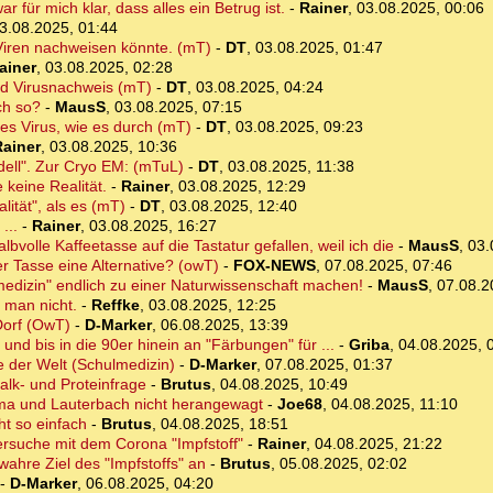
 für mich klar, dass alles ein Betrug ist.
-
Rainer
,
03.08.2025, 00:06
3.08.2025, 01:44
Viren nachweisen könnte. (mT)
-
DT
,
03.08.2025, 01:47
ainer
,
03.08.2025, 02:28
d Virusnachweis (mT)
-
DT
,
03.08.2025, 04:24
ch so?
-
MausS
,
03.08.2025, 07:15
des Virus, wie es durch (mT)
-
DT
,
03.08.2025, 09:23
Rainer
,
03.08.2025, 10:36
dell". Zur Cryo EM: (mTuL)
-
DT
,
03.08.2025, 11:38
keine Realität.
-
Rainer
,
03.08.2025, 12:29
alität", als es (mT)
-
DT
,
03.08.2025, 12:40
...
-
Rainer
,
03.08.2025, 16:27
halbvolle Kaffeetasse auf die Tastatur gefallen, weil ich die
-
MausS
,
03.
er Tasse eine Alternative? (owT)
-
FOX-NEWS
,
07.08.2025, 07:46
lmedizin" endlich zu einer Naturwissenschaft machen!
-
MausS
,
07.08.2
man nicht.
-
Reffke
,
03.08.2025, 12:25
Dorf (OwT)
-
D-Marker
,
06.08.2025, 13:39
und bis in die 90er hinein an "Färbungen" für ...
-
Griba
,
04.08.2025, 
 der Welt (Schulmedizin)
-
D-Marker
,
07.08.2025, 01:37
alk- und Proteinfrage
-
Brutus
,
04.08.2025, 10:49
rma und Lauterbach nicht herangewagt
-
Joe68
,
04.08.2025, 11:10
cht so einfach
-
Brutus
,
04.08.2025, 18:51
versuche mit dem Corona "Impfstoff"
-
Rainer
,
04.08.2025, 21:22
wahre Ziel des "Impfstoffs" an
-
Brutus
,
05.08.2025, 02:02
-
D-Marker
,
06.08.2025, 04:20