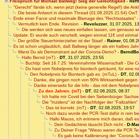
Freispruch für Michael Ballweg! Sieg der Gerechtigkeit
-
Reff
"Gerecht" fände ich, wenn jetzt (keine generelle Regel!) die Ank
Die beste Antwort in diesem Thread (01.08.2025 21:54) OwT
Ende einer Farce und maximale Blamage des "Rechtsstaates" - 
Vermutlich kein Ende. Revision.
-
Revoluzzer
,
31.07.2025, 1
Die werden sich was neues einfallen lassen, um genauso w
Update: Er wurde auch verurteilt, wegen einmal 11€ und einmal
Der größte Steuerhinterzieher ist der Staat!
-
Rainer
,
01.08.2
Es ist schon unglaublich, daß Ballweg länger als ein halbes Jah
Warst Du als Demonstrant auf der Corona-Demo?
-
BerndBo
Hallo Bernd (mT)
-
DT
,
31.07.2025, 23:55
Buchtip: Seit 16.7.25: Vereinnahmte Wissenschaft - Die C
Du hast vom Nobelpreis für biontech geträumt, für eine n
Den Nobelpreis für Biontech gab es. (mTuL)
-
DT
,
02.0
Danke, die gingen noch von 90% Wirksamkeit gege
Danke einerseits für die Info - das mit dem Nobelpr
Zu den Jahren. (mT)
-
DT
,
02.08.2025, 08:37
Ich hatte mir Covid bei den Siebenbürger Sachs
Die "Inzidenz" ist der Nachfolger der "Fallzahlen"
Das ist korrekt. (mT)
-
DT
,
02.08.2025, 19:57
Noch dazu wurde der PCR-Test dafür in rein bet
Hallo Mauss, ich erinnere mich daran, daß e
Dein Gedächtnis täuscht Dich nicht
-
D-Mar
Zu Deiner Frage "Wieso waren die PCR Tes
Es gab keine Kalibrierung der "Corona-Te