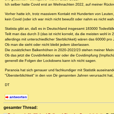
Ich selber hatte Covid erst an Weihnachten 2022, auf meiner Rückre
Vorher hatte ich, trotz massivem Kontakt mit Hunderten von Leuten,
kein Covid (oder ich war mich nicht bewußt oder nahm es nicht wahr
Statista gibt an, daß es in Deutschland insgesamt 183000 Todesfäll
Teilt man das durch 3 (das ist nicht korrekt, da die meisten wohl in
allerdings mit unterschiedlicher Sterblichkeit) wären das 60000 pro 
Ob man die sieht oder nicht bleibt jedem überlassen.
Die zusätzlichen Balkenhöhen in 2020-2022/23 stehen meiner Mei
Ob das jetzt die Covidinfektion war oder die Covidimpfung (Impfschä
generell die Folgen der Lockdowns kann ich nicht sagen.
Paranoia hat sich genauer und fachkundiger mit Statistik auseinan
"Übersterblichkeit" in den von Dir genannten Jahren verursacht hat,
DT
antworten
gesamter Thread: