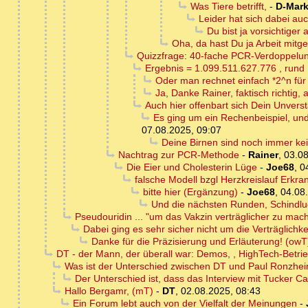
Was Tiere betrifft,
-
D-Mark
Leider hat sich dabei auc
Du bist ja vorsichtiger a
Oha, da hast Du ja Arbeit mitge
Quizzfrage: 40-fache PCR-Verdoppelu
Ergebnis = 1.099.511.627.776 , rund 1
Oder man rechnet einfach *2^n für
Ja, Danke Rainer, faktisch richtig,
Auch hier offenbart sich Dein Unverst
Es ging um ein Rechenbeispiel, un
07.08.2025, 09:07
Deine Birnen sind noch immer kei
Nachtrag zur PCR-Methode
-
Rainer
,
03.08
Die Eier und Cholesterin Lüge
-
Joe68
,
0
falsche Modell bzgl Herzkreislauf Erkr
bitte hier (Ergänzung)
-
Joe68
,
04.08
Und die nächsten Runden, Schindlud
Pseudouridin ... "um das Vakzin verträglicher zu mac
Dabei ging es sehr sicher nicht um die Verträglichke
Danke für die Präzisierung und Erläuterung! (owT
DT - der Mann, der überall war: Demos, , HighTech-Betr
Was ist der Unterschied zwischen DT und Paul Ronzhe
Der Unterschied ist, dass das Interview mit Tucker Ca
Hallo Bergamr, (mT)
-
DT
,
02.08.2025, 08:43
Ein Forum lebt auch von der Vielfalt der Meinungen
-