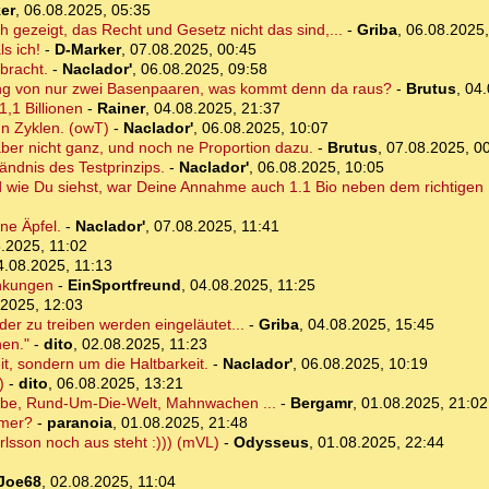
er
,
06.08.2025, 05:35
h gezeigt, das Recht und Gesetz nicht das sind,...
-
Griba
,
06.08.2025,
ls ich!
-
D-Marker
,
07.08.2025, 00:45
bracht.
-
Naclador'
,
06.08.2025, 09:58
ng von nur zwei Basenpaaren, was kommt denn da raus?
-
Brutus
,
04.
,1 Billionen
-
Rainer
,
04.08.2025, 21:37
 n Zyklen. (owT)
-
Naclador'
,
06.08.2025, 10:07
 aber nicht ganz, und noch ne Proportion dazu.
-
Brutus
,
07.08.2025, 0
ändnis des Testprinzips.
-
Naclador'
,
06.08.2025, 10:05
d wie Du siehst, war Deine Annahme auch 1.1 Bio neben dem richtigen 
ne Äpfel.
-
Naclador'
,
07.08.2025, 11:41
.2025, 11:02
4.08.2025, 11:13
ankungen
-
EinSportfreund
,
04.08.2025, 11:25
.2025, 12:03
er zu treiben werden eingeläutet...
-
Griba
,
04.08.2025, 15:45
hen."
-
dito
,
02.08.2025, 11:23
it, sondern um die Haltbarkeit.
-
Naclador'
,
06.08.2025, 10:19
)
-
dito
,
06.08.2025, 13:21
iebe, Rund-Um-Die-Welt, Mahnwachen ...
-
Bergamr
,
01.08.2025, 21:02
imer?
-
paranoia
,
01.08.2025, 21:48
rlsson noch aus steht :))) (mVL)
-
Odysseus
,
01.08.2025, 22:44
Joe68
,
02.08.2025, 11:04