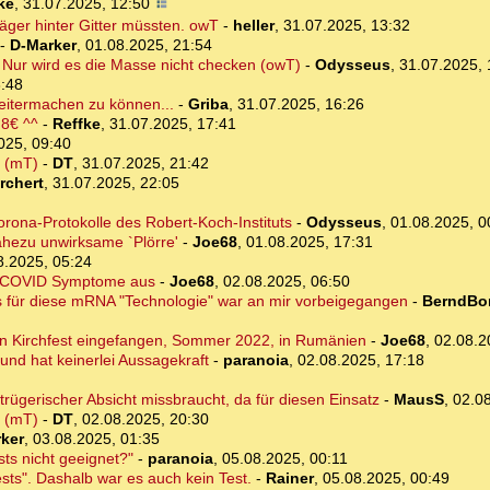
ke
,
31.07.2025, 12:50
läger hinter Gitter müssten. owT
-
heller
,
31.07.2025, 13:32
-
D-Marker
,
01.08.2025, 21:54
Nur wird es die Masse nicht checken (owT)
-
Odysseus
,
31.07.2025, 
3:48
eitermachen zu können...
-
Griba
,
31.07.2025, 16:26
 8€ ^^
-
Reffke
,
31.07.2025, 17:41
025, 09:40
r (mT)
-
DT
,
31.07.2025, 21:42
rchert
,
31.07.2025, 22:05
orona-Protokolle des Robert-Koch-Instituts
-
Odysseus
,
01.08.2025, 0
ahezu unwirksame `Plörre'
-
Joe68
,
01.08.2025, 17:31
8.2025, 05:24
n COVID Symptome aus
-
Joe68
,
02.08.2025, 06:50
eis für diese mRNA "Technologie" war an mir vorbeigegangen
-
BerndBor
en Kirchfest eingefangen, Sommer 2022, in Rumänien
-
Joe68
,
02.08.2
 und hat keinerlei Aussagekraft
-
paranoia
,
02.08.2025, 17:18
rügerischer Absicht missbraucht, da für diesen Einsatz
-
MausS
,
02.08
s (mT)
-
DT
,
02.08.2025, 20:30
ker
,
03.08.2025, 01:35
ts nicht geeignet?"
-
paranoia
,
05.08.2025, 00:11
sts". Dashalb war es auch kein Test.
-
Rainer
,
05.08.2025, 00:49