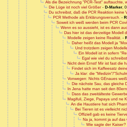
Als die Bezeichnung "PCR-Test" auftauchte, war
Die Lüge ist noch viel Größer
-
D-Marker
,
0
Du schreibst, daß die PCR Reaktion keine 
PCR Methode als Erklärungsversuch.
-
R
Soweit ich weiß werden beim PCR Covi
Wenn es so aussieht, ist es dann au
Das hier ist das derzeitige Modell 
Modelle zeigen keine Realität.
-
Daher heißt das Modell ja "Mo
Und trotzdem zeigen Modelle 
Ein Modell ist in sofern "Re
Egal wie viel du schreibst 
Nicht dein Ernst! Mir ist fast die 
Findet sich im Kaffeesatz dein
Ja klar: die "Medizin"/"Schu
Vonwegen: Nichts GEnaues weiß 
Die nächste Sau, das gleiche 
In Jena hatte man seit den 80ern 
Dass das zweitälteste Gewerbe
Magifuli, Ziege, Papaya und ne K
An die Haustiere hat sich Pha
Bei Tieren ist es vielleicht ni
Offiziell gab es keine Tier
Na ja, kommt ja auf das 
Wie sagte der Kaiser?