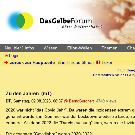
Neu hier? Infos
Wissen
Elliott-Wellen
Themen
Char
Login
zurück zur Hauptseite
in Thread öffnen
Ticker
Fluchtburg
Unterstützen Sie das Gel
Zu den Jahren. (mT)
DT
,
Samstag, 02.08.2025, 08:37
@ BerndBorchert
4740 Views
2020 war nicht "das Covid Jahr". Da waren die Inzidenzen extrem g
genannt wurden, im Sommer war der Lockdown wieder zu Ende, zu 
erinnere. Als dann 2022 die "Durchseuchung" kam, waren die Inzide
Die gesamten "Covidjahre" waren 2020-2022.