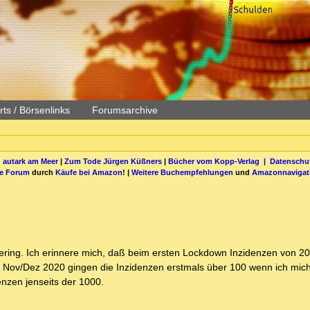
ts / Börsenlinks
Forumsarchive
 autark am Meer
|
Zum Tode Jürgen Küßners
|
Bücher vom Kopp-Verlag |
Datenschut
be Forum
durch
Käufe bei Amazon
! |
Weitere Buchempfehlungen
und
Amazonnavigat
ering. Ich erinnere mich, daß beim ersten Lockdown Inzidenzen von 20
Nov/Dez 2020 gingen die Inzidenzen erstmals über 100 wenn ich mich
nzen jenseits der 1000.