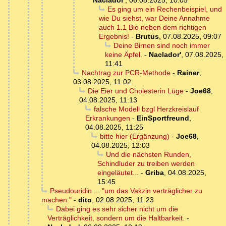
Naclador'
,
06.08.2025, 10:05
Es ging um ein Rechenbeispiel, und
wie Du siehst, war Deine Annahme
auch 1.1 Bio neben dem richtigen
Ergebnis!
-
Brutus
,
07.08.2025, 09:07
Deine Birnen sind noch immer
keine Äpfel.
-
Naclador'
,
07.08.2025,
11:41
Nachtrag zur PCR-Methode
-
Rainer
,
03.08.2025, 11:02
Die Eier und Cholesterin Lüge
-
Joe68
,
04.08.2025, 11:13
falsche Modell bzgl Herzkreislauf
Erkrankungen
-
EinSportfreund
,
04.08.2025, 11:25
bitte hier (Ergänzung)
-
Joe68
,
04.08.2025, 12:03
Und die nächsten Runden,
Schindluder zu treiben werden
eingeläutet...
-
Griba
,
04.08.2025,
15:45
Pseudouridin ... "um das Vakzin verträglicher zu
machen."
-
dito
,
02.08.2025, 11:23
Dabei ging es sehr sicher nicht um die
Verträglichkeit, sondern um die Haltbarkeit.
-