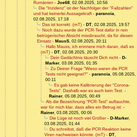
Rumänien
-
Joe68
,
02.08.2025, 10:56
Die "Inzidenz" ist der Nachfolger der "Fallzahlen"
und hat keinerlei Aussagekraft
-
paranoia
,
02.08.2025, 17:18
Das ist korrekt. (mT)
-
DT
,
02.08.2025, 19:57
Noch dazu wurde der PCR-Test dafür in rein
betrügerischer Absicht missbraucht, da für diesen
Einsatz
-
MausS
,
02.08.2025, 20:11
Hallo Mauss, ich erinnere mich daran, daß es
(mT)
-
DT
,
02.08.2025, 20:30
Dein Gedächtnis täuscht Dich nicht
-
D-
Marker
,
03.08.2025, 01:35
Zu Deiner Frage "Wieso waren die PCR
Tests nicht geeignet?"
-
paranoia
,
05.08.2025,
00:11
Es gab keine Kalibrierung der "Corona-
Tests". Dashalb war es auch kein Test.
-
Rainer
,
05.08.2025, 00:49
Als die Bezeichnung "PCR-Test" auftauchte,
war für mich klar, dass alles ein Betrug ist.
-
Rainer
,
03.08.2025, 00:06
Die Lüge ist noch viel Größer
-
D-Marker
,
03.08.2025, 01:44
Du schreibst, daß die PCR Reaktion keine
Viren nachweisen könnte. (mT)
-
DT
,