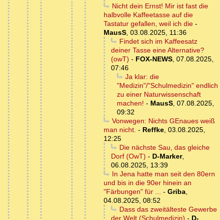
Nicht dein Ernst! Mir ist fast die
halbvolle Kaffeetasse auf die
Tastatur gefallen, weil ich die
-
MausS
,
03.08.2025, 11:36
Findet sich im Kaffeesatz
deiner Tasse eine Alternative?
(owT)
-
FOX-NEWS
,
07.08.2025,
07:46
Ja klar: die
"Medizin"/"Schulmedizin" endlich
zu einer Naturwissenschaft
machen!
-
MausS
,
07.08.2025,
09:32
Vonwegen: Nichts GEnaues weiß
man nicht.
-
Reffke
,
03.08.2025,
12:25
Die nächste Sau, das gleiche
Dorf (OwT)
-
D-Marker
,
06.08.2025, 13:39
In Jena hatte man seit den 80ern
und bis in die 90er hinein an
"Färbungen" für ...
-
Griba
,
04.08.2025, 08:52
Dass das zweitälteste Gewerbe
der Welt (Schulmedizin)
-
D-