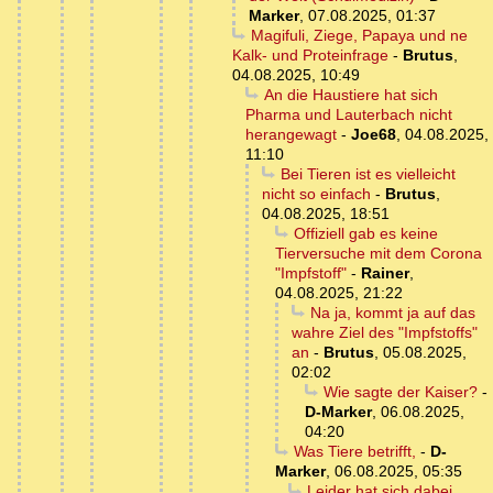
Marker
,
07.08.2025, 01:37
Magifuli, Ziege, Papaya und ne
Kalk- und Proteinfrage
-
Brutus
,
04.08.2025, 10:49
An die Haustiere hat sich
Pharma und Lauterbach nicht
herangewagt
-
Joe68
,
04.08.2025,
11:10
Bei Tieren ist es vielleicht
nicht so einfach
-
Brutus
,
04.08.2025, 18:51
Offiziell gab es keine
Tierversuche mit dem Corona
"Impfstoff"
-
Rainer
,
04.08.2025, 21:22
Na ja, kommt ja auf das
wahre Ziel des "Impfstoffs"
an
-
Brutus
,
05.08.2025,
02:02
Wie sagte der Kaiser?
-
D-Marker
,
06.08.2025,
04:20
Was Tiere betrifft,
-
D-
Marker
,
06.08.2025, 05:35
Leider hat sich dabei