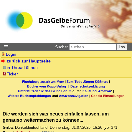
Suche:
Los
Login
zurück zur Hauptseite
in Thread öffnen
Ticker
Fluchtburg autark am Meer
|
Zum Tode Jürgen Küßners
|
Bücher vom Kopp-Verlag |
Datenschutzerklärung
Unterstützen Sie das Gelbe Forum
durch
Käufe bei Amazon
! |
Weitere Buchempfehlungen
und
Amazonnavigation
|
Cookie-Einstellungen
Die werden sich was neues einfallen lassen, um
genauso weitermachen zu können...
Griba
,
Dunkeldeutschland
,
Donnerstag, 31.07.2025, 16:26
(vor 371