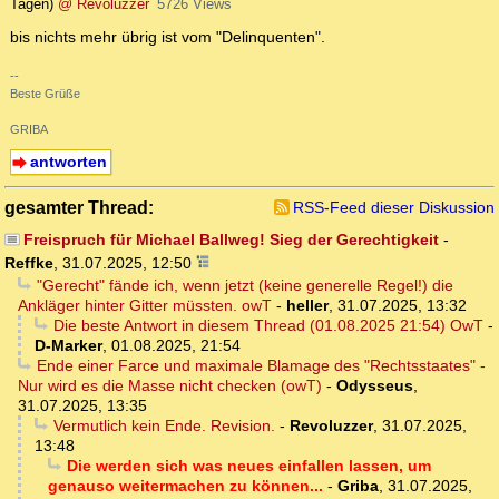
Tagen)
@ Revoluzzer
5726 Views
bis nichts mehr übrig ist vom "Delinquenten".
--
Beste Grüße
GRIBA
antworten
gesamter Thread:
RSS-Feed dieser Diskussion
Freispruch für Michael Ballweg! Sieg der Gerechtigkeit
-
Reffke
,
31.07.2025, 12:50
"Gerecht" fände ich, wenn jetzt (keine generelle Regel!) die
Ankläger hinter Gitter müssten. owT
-
heller
,
31.07.2025, 13:32
Die beste Antwort in diesem Thread (01.08.2025 21:54) OwT
-
D-Marker
,
01.08.2025, 21:54
Ende einer Farce und maximale Blamage des "Rechtsstaates" -
Nur wird es die Masse nicht checken (owT)
-
Odysseus
,
31.07.2025, 13:35
Vermutlich kein Ende. Revision.
-
Revoluzzer
,
31.07.2025,
13:48
Die werden sich was neues einfallen lassen, um
genauso weitermachen zu können...
-
Griba
,
31.07.2025,