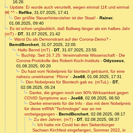
16:26
Update: Er wurde auch verurteilt, wegen einmal 11€ und einmal
8€ ^^
-
Reffke
,
31.07.2025, 17:41
Der größte Steuerhinterzieher ist der Staat!
-
Rainer
,
01.08.2025, 09:40
Es ist schon unglaublich, daß Ballweg länger als ein halbes Jahr
(mT)
-
DT
,
31.07.2025, 21:42
Warst Du als Demonstrant auf der Corona-Demo?
-
BerndBorchert
,
31.07.2025, 22:05
Hallo Bernd (mT)
-
DT
,
31.07.2025, 23:55
Buchtip: Seit 16.7.25: Vereinnahmte Wissenschaft - Die
Corona-Protokolle des Robert-Koch-Instituts
-
Odysseus
,
01.08.2025, 00:20
Du hast vom Nobelpreis für biontech geträumt, für eine
nahezu unwirksame `Plörre'
-
Joe68
,
01.08.2025, 17:31
Den Nobelpreis für Biontech gab es. (mTuL)
-
DT
,
02.08.2025, 05:24
Danke, die gingen noch von 90% Wirksamkeit gegen
COVID Symptome aus
-
Joe68
,
02.08.2025, 06:50
Danke einerseits für die Info - das mit dem Nobelpreis
für diese mRNA "Technologie" war an mir
vorbeigegangen
-
BerndBorchert
,
02.08.2025, 08:17
Zu den Jahren. (mT)
-
DT
,
02.08.2025, 08:37
Ich hatte mir Covid bei den Siebenbürger
Sachsen Kirchfest eingefangen, Sommer 2022, in