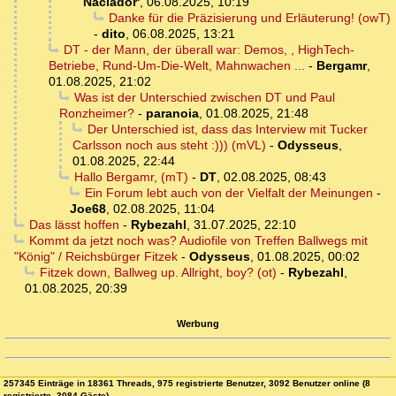
Naclador'
,
06.08.2025, 10:19
Danke für die Präzisierung und Erläuterung! (owT)
-
dito
,
06.08.2025, 13:21
DT - der Mann, der überall war: Demos, , HighTech-
Betriebe, Rund-Um-Die-Welt, Mahnwachen ...
-
Bergamr
,
01.08.2025, 21:02
Was ist der Unterschied zwischen DT und Paul
Ronzheimer?
-
paranoia
,
01.08.2025, 21:48
Der Unterschied ist, dass das Interview mit Tucker
Carlsson noch aus steht :))) (mVL)
-
Odysseus
,
01.08.2025, 22:44
Hallo Bergamr, (mT)
-
DT
,
02.08.2025, 08:43
Ein Forum lebt auch von der Vielfalt der Meinungen
-
Joe68
,
02.08.2025, 11:04
Das lässt hoffen
-
Rybezahl
,
31.07.2025, 22:10
Kommt da jetzt noch was? Audiofile von Treffen Ballwegs mit
"König" / Reichsbürger Fitzek
-
Odysseus
,
01.08.2025, 00:02
Fitzek down, Ballweg up. Allright, boy? (ot)
-
Rybezahl
,
01.08.2025, 20:39
Werbung
257345 Einträge in 18361 Threads, 975 registrierte Benutzer, 3092 Benutzer online (8
registrierte, 3084 Gäste)