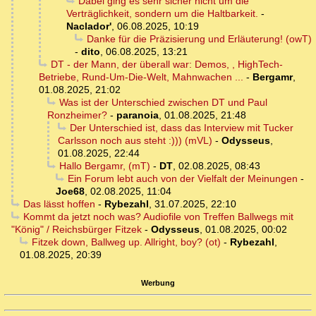
Dabei ging es sehr sicher nicht um die
Verträglichkeit, sondern um die Haltbarkeit.
-
Naclador'
,
06.08.2025, 10:19
Danke für die Präzisierung und Erläuterung! (owT)
-
dito
,
06.08.2025, 13:21
DT - der Mann, der überall war: Demos, , HighTech-
Betriebe, Rund-Um-Die-Welt, Mahnwachen ...
-
Bergamr
,
01.08.2025, 21:02
Was ist der Unterschied zwischen DT und Paul
Ronzheimer?
-
paranoia
,
01.08.2025, 21:48
Der Unterschied ist, dass das Interview mit Tucker
Carlsson noch aus steht :))) (mVL)
-
Odysseus
,
01.08.2025, 22:44
Hallo Bergamr, (mT)
-
DT
,
02.08.2025, 08:43
Ein Forum lebt auch von der Vielfalt der Meinungen
-
Joe68
,
02.08.2025, 11:04
Das lässt hoffen
-
Rybezahl
,
31.07.2025, 22:10
Kommt da jetzt noch was? Audiofile von Treffen Ballwegs mit
"König" / Reichsbürger Fitzek
-
Odysseus
,
01.08.2025, 00:02
Fitzek down, Ballweg up. Allright, boy? (ot)
-
Rybezahl
,
01.08.2025, 20:39
Werbung