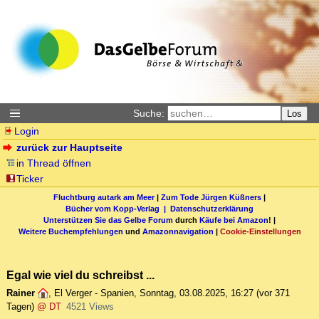
Suche:
Los
Login
zurück zur Hauptseite
in Thread öffnen
Ticker
Fluchtburg autark am Meer
|
Zum Tode Jürgen Küßners
|
Bücher vom Kopp-Verlag |
Datenschutzerklärung
Unterstützen Sie das Gelbe Forum
durch
Käufe bei Amazon
! |
Weitere Buchempfehlungen
und
Amazonnavigation
|
Cookie-Einstellungen
Egal wie viel du schreibst ...
Rainer
,
El Verger - Spanien
,
Sonntag, 03.08.2025, 16:27
(vor 371
Tagen)
@ DT
4521 Views