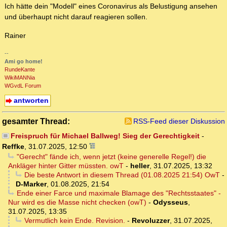
Ich hätte dein "Modell" eines Coronavirus als Belustigung ansehen
und überhaupt nicht darauf reagieren sollen.
Rainer
--
Ami go home!
RundeKante
WikiMANNia
WGvdL Forum
antworten
gesamter Thread:
RSS-Feed dieser Diskussion
Freispruch für Michael Ballweg! Sieg der Gerechtigkeit
-
Reffke
,
31.07.2025, 12:50
"Gerecht" fände ich, wenn jetzt (keine generelle Regel!) die
Ankläger hinter Gitter müssten. owT
-
heller
,
31.07.2025, 13:32
Die beste Antwort in diesem Thread (01.08.2025 21:54) OwT
-
D-Marker
,
01.08.2025, 21:54
Ende einer Farce und maximale Blamage des "Rechtsstaates" -
Nur wird es die Masse nicht checken (owT)
-
Odysseus
,
31.07.2025, 13:35
Vermutlich kein Ende. Revision.
-
Revoluzzer
,
31.07.2025,