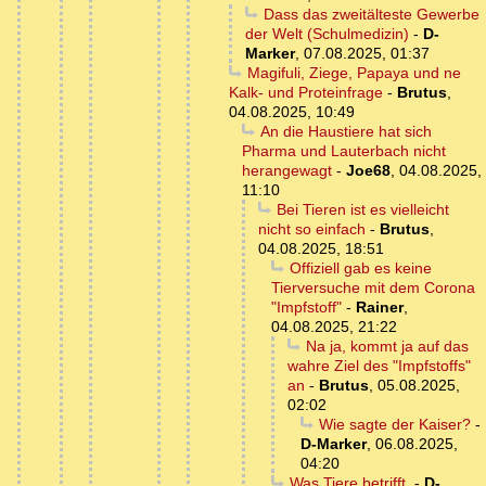
Dass das zweitälteste Gewerbe
der Welt (Schulmedizin)
-
D-
Marker
,
07.08.2025, 01:37
Magifuli, Ziege, Papaya und ne
Kalk- und Proteinfrage
-
Brutus
,
04.08.2025, 10:49
An die Haustiere hat sich
Pharma und Lauterbach nicht
herangewagt
-
Joe68
,
04.08.2025,
11:10
Bei Tieren ist es vielleicht
nicht so einfach
-
Brutus
,
04.08.2025, 18:51
Offiziell gab es keine
Tierversuche mit dem Corona
"Impfstoff"
-
Rainer
,
04.08.2025, 21:22
Na ja, kommt ja auf das
wahre Ziel des "Impfstoffs"
an
-
Brutus
,
05.08.2025,
02:02
Wie sagte der Kaiser?
-
D-Marker
,
06.08.2025,
04:20
Was Tiere betrifft,
-
D-