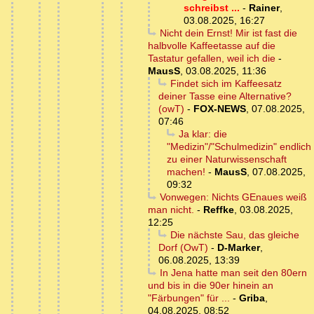
schreibst ...
-
Rainer
,
03.08.2025, 16:27
Nicht dein Ernst! Mir ist fast die
halbvolle Kaffeetasse auf die
Tastatur gefallen, weil ich die
-
MausS
,
03.08.2025, 11:36
Findet sich im Kaffeesatz
deiner Tasse eine Alternative?
(owT)
-
FOX-NEWS
,
07.08.2025,
07:46
Ja klar: die
"Medizin"/"Schulmedizin" endlich
zu einer Naturwissenschaft
machen!
-
MausS
,
07.08.2025,
09:32
Vonwegen: Nichts GEnaues weiß
man nicht.
-
Reffke
,
03.08.2025,
12:25
Die nächste Sau, das gleiche
Dorf (OwT)
-
D-Marker
,
06.08.2025, 13:39
In Jena hatte man seit den 80ern
und bis in die 90er hinein an
"Färbungen" für ...
-
Griba
,
04.08.2025, 08:52