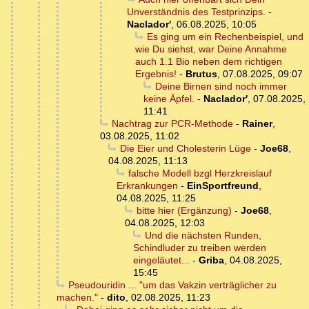
Unverständnis des Testprinzips.
-
Naclador'
,
06.08.2025, 10:05
Es ging um ein Rechenbeispiel, und
wie Du siehst, war Deine Annahme
auch 1.1 Bio neben dem richtigen
Ergebnis!
-
Brutus
,
07.08.2025, 09:07
Deine Birnen sind noch immer
keine Äpfel.
-
Naclador'
,
07.08.2025,
11:41
Nachtrag zur PCR-Methode
-
Rainer
,
03.08.2025, 11:02
Die Eier und Cholesterin Lüge
-
Joe68
,
04.08.2025, 11:13
falsche Modell bzgl Herzkreislauf
Erkrankungen
-
EinSportfreund
,
04.08.2025, 11:25
bitte hier (Ergänzung)
-
Joe68
,
04.08.2025, 12:03
Und die nächsten Runden,
Schindluder zu treiben werden
eingeläutet...
-
Griba
,
04.08.2025,
15:45
Pseudouridin ... "um das Vakzin verträglicher zu
machen."
-
dito
,
02.08.2025, 11:23