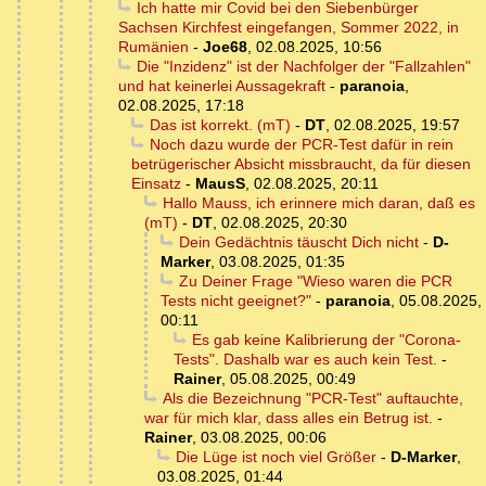
Ich hatte mir Covid bei den Siebenbürger
Sachsen Kirchfest eingefangen, Sommer 2022, in
Rumänien
-
Joe68
,
02.08.2025, 10:56
Die "Inzidenz" ist der Nachfolger der "Fallzahlen"
und hat keinerlei Aussagekraft
-
paranoia
,
02.08.2025, 17:18
Das ist korrekt. (mT)
-
DT
,
02.08.2025, 19:57
Noch dazu wurde der PCR-Test dafür in rein
betrügerischer Absicht missbraucht, da für diesen
Einsatz
-
MausS
,
02.08.2025, 20:11
Hallo Mauss, ich erinnere mich daran, daß es
(mT)
-
DT
,
02.08.2025, 20:30
Dein Gedächtnis täuscht Dich nicht
-
D-
Marker
,
03.08.2025, 01:35
Zu Deiner Frage "Wieso waren die PCR
Tests nicht geeignet?"
-
paranoia
,
05.08.2025,
00:11
Es gab keine Kalibrierung der "Corona-
Tests". Dashalb war es auch kein Test.
-
Rainer
,
05.08.2025, 00:49
Als die Bezeichnung "PCR-Test" auftauchte,
war für mich klar, dass alles ein Betrug ist.
-
Rainer
,
03.08.2025, 00:06
Die Lüge ist noch viel Größer
-
D-Marker
,
03.08.2025, 01:44