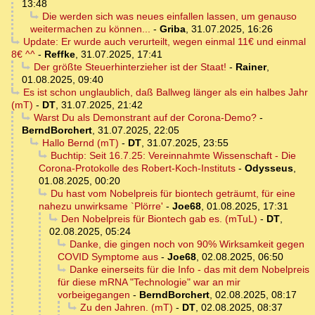
13:48
Die werden sich was neues einfallen lassen, um genauso
weitermachen zu können...
-
Griba
,
31.07.2025, 16:26
Update: Er wurde auch verurteilt, wegen einmal 11€ und einmal
8€ ^^
-
Reffke
,
31.07.2025, 17:41
Der größte Steuerhinterzieher ist der Staat!
-
Rainer
,
01.08.2025, 09:40
Es ist schon unglaublich, daß Ballweg länger als ein halbes Jahr
(mT)
-
DT
,
31.07.2025, 21:42
Warst Du als Demonstrant auf der Corona-Demo?
-
BerndBorchert
,
31.07.2025, 22:05
Hallo Bernd (mT)
-
DT
,
31.07.2025, 23:55
Buchtip: Seit 16.7.25: Vereinnahmte Wissenschaft - Die
Corona-Protokolle des Robert-Koch-Instituts
-
Odysseus
,
01.08.2025, 00:20
Du hast vom Nobelpreis für biontech geträumt, für eine
nahezu unwirksame `Plörre'
-
Joe68
,
01.08.2025, 17:31
Den Nobelpreis für Biontech gab es. (mTuL)
-
DT
,
02.08.2025, 05:24
Danke, die gingen noch von 90% Wirksamkeit gegen
COVID Symptome aus
-
Joe68
,
02.08.2025, 06:50
Danke einerseits für die Info - das mit dem Nobelpreis
für diese mRNA "Technologie" war an mir
vorbeigegangen
-
BerndBorchert
,
02.08.2025, 08:17
Zu den Jahren. (mT)
-
DT
,
02.08.2025, 08:37