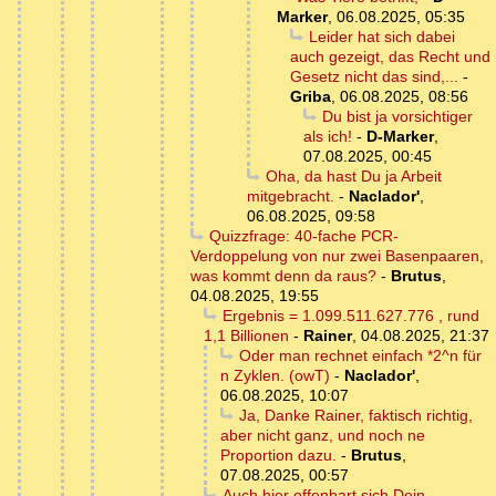
Marker
,
06.08.2025, 05:35
Leider hat sich dabei
auch gezeigt, das Recht und
Gesetz nicht das sind,...
-
Griba
,
06.08.2025, 08:56
Du bist ja vorsichtiger
als ich!
-
D-Marker
,
07.08.2025, 00:45
Oha, da hast Du ja Arbeit
mitgebracht.
-
Naclador'
,
06.08.2025, 09:58
Quizzfrage: 40-fache PCR-
Verdoppelung von nur zwei Basenpaaren,
was kommt denn da raus?
-
Brutus
,
04.08.2025, 19:55
Ergebnis = 1.099.511.627.776 , rund
1,1 Billionen
-
Rainer
,
04.08.2025, 21:37
Oder man rechnet einfach *2^n für
n Zyklen. (owT)
-
Naclador'
,
06.08.2025, 10:07
Ja, Danke Rainer, faktisch richtig,
aber nicht ganz, und noch ne
Proportion dazu.
-
Brutus
,
07.08.2025, 00:57
Auch hier offenbart sich Dein