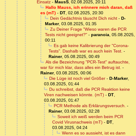
Einsatz
-
MausS
,
02.08.2025, 20:11
Hallo Mauss, ich erinnere mich daran, daß
es (mT)
-
DT
,
02.08.2025, 20:30
Dein Gedächtnis täuscht Dich nicht
-
D-
Marker
,
03.08.2025, 01:35
Zu Deiner Frage "Wieso waren die PCR
Tests nicht geeignet?"
-
paranoia
,
05.08.2025,
00:11
Es gab keine Kalibrierung der "Corona-
Tests". Dashalb war es auch kein Test.
-
Rainer
,
05.08.2025, 00:49
Als die Bezeichnung "PCR-Test" auftauchte,
war für mich klar, dass alles ein Betrug ist.
-
Rainer
,
03.08.2025, 00:06
Die Lüge ist noch viel Größer
-
D-Marker
,
03.08.2025, 01:44
Du schreibst, daß die PCR Reaktion keine
Viren nachweisen könnte. (mT)
-
DT
,
03.08.2025, 01:47
PCR Methode als Erklärungsversuch.
-
Rainer
,
03.08.2025, 02:28
Soweit ich weiß werden beim PCR
Covid Virusnachweis (mT)
-
DT
,
03.08.2025, 04:24
Wenn es so aussieht, ist es dann