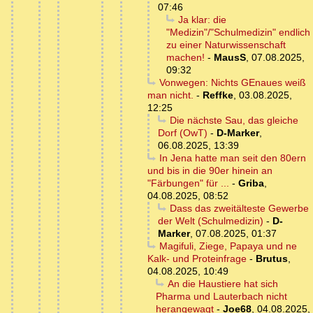
07:46
Ja klar: die
"Medizin"/"Schulmedizin" endlich
zu einer Naturwissenschaft
machen!
-
MausS
,
07.08.2025,
09:32
Vonwegen: Nichts GEnaues weiß
man nicht.
-
Reffke
,
03.08.2025,
12:25
Die nächste Sau, das gleiche
Dorf (OwT)
-
D-Marker
,
06.08.2025, 13:39
In Jena hatte man seit den 80ern
und bis in die 90er hinein an
"Färbungen" für ...
-
Griba
,
04.08.2025, 08:52
Dass das zweitälteste Gewerbe
der Welt (Schulmedizin)
-
D-
Marker
,
07.08.2025, 01:37
Magifuli, Ziege, Papaya und ne
Kalk- und Proteinfrage
-
Brutus
,
04.08.2025, 10:49
An die Haustiere hat sich
Pharma und Lauterbach nicht
herangewagt
-
Joe68
,
04.08.2025,