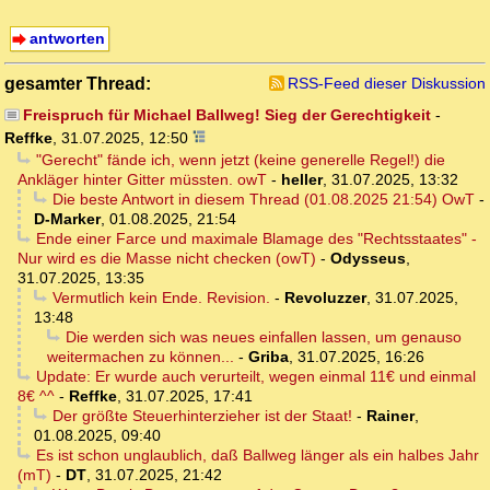
antworten
gesamter Thread:
RSS-Feed dieser Diskussion
Freispruch für Michael Ballweg! Sieg der Gerechtigkeit
-
Reffke
,
31.07.2025, 12:50
"Gerecht" fände ich, wenn jetzt (keine generelle Regel!) die
Ankläger hinter Gitter müssten. owT
-
heller
,
31.07.2025, 13:32
Die beste Antwort in diesem Thread (01.08.2025 21:54) OwT
-
D-Marker
,
01.08.2025, 21:54
Ende einer Farce und maximale Blamage des "Rechtsstaates" -
Nur wird es die Masse nicht checken (owT)
-
Odysseus
,
31.07.2025, 13:35
Vermutlich kein Ende. Revision.
-
Revoluzzer
,
31.07.2025,
13:48
Die werden sich was neues einfallen lassen, um genauso
weitermachen zu können...
-
Griba
,
31.07.2025, 16:26
Update: Er wurde auch verurteilt, wegen einmal 11€ und einmal
8€ ^^
-
Reffke
,
31.07.2025, 17:41
Der größte Steuerhinterzieher ist der Staat!
-
Rainer
,
01.08.2025, 09:40
Es ist schon unglaublich, daß Ballweg länger als ein halbes Jahr
(mT)
-
DT
,
31.07.2025, 21:42