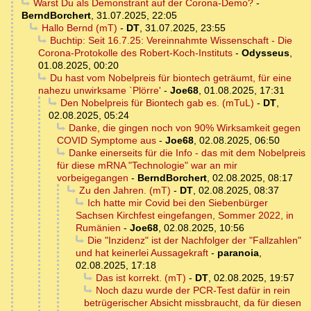
Warst Du als Demonstrant auf der Corona-Demo?
-
BerndBorchert
,
31.07.2025, 22:05
Hallo Bernd (mT)
-
DT
,
31.07.2025, 23:55
Buchtip: Seit 16.7.25: Vereinnahmte Wissenschaft - Die
Corona-Protokolle des Robert-Koch-Instituts
-
Odysseus
,
01.08.2025, 00:20
Du hast vom Nobelpreis für biontech geträumt, für eine
nahezu unwirksame `Plörre'
-
Joe68
,
01.08.2025, 17:31
Den Nobelpreis für Biontech gab es. (mTuL)
-
DT
,
02.08.2025, 05:24
Danke, die gingen noch von 90% Wirksamkeit gegen
COVID Symptome aus
-
Joe68
,
02.08.2025, 06:50
Danke einerseits für die Info - das mit dem Nobelpreis
für diese mRNA "Technologie" war an mir
vorbeigegangen
-
BerndBorchert
,
02.08.2025, 08:17
Zu den Jahren. (mT)
-
DT
,
02.08.2025, 08:37
Ich hatte mir Covid bei den Siebenbürger
Sachsen Kirchfest eingefangen, Sommer 2022, in
Rumänien
-
Joe68
,
02.08.2025, 10:56
Die "Inzidenz" ist der Nachfolger der "Fallzahlen"
und hat keinerlei Aussagekraft
-
paranoia
,
02.08.2025, 17:18
Das ist korrekt. (mT)
-
DT
,
02.08.2025, 19:57
Noch dazu wurde der PCR-Test dafür in rein
betrügerischer Absicht missbraucht, da für diesen