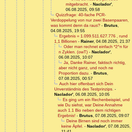
mitgebracht.
-
Naclador'
,
06.08.2025, 09:58
Quizzfrage: 40-fache PCR-
Verdoppelung von nur zwei Basenpaaren,
was kommt denn da raus?
-
Brutus
,
04.08.2025, 19:55
Ergebnis = 1.099.511.627.776 , rund
1,1 Billionen
-
Rainer
,
04.08.2025, 21:37
Oder man rechnet einfach *2^n für
n Zyklen. (owT)
-
Naclador'
,
06.08.2025, 10:07
Ja, Danke Rainer, faktisch richtig,
aber nicht ganz, und noch ne
Proportion dazu.
-
Brutus
,
07.08.2025, 00:57
Auch hier offenbart sich Dein
Unverständnis des Testprinzips.
-
Naclador'
,
06.08.2025, 10:05
Es ging um ein Rechenbeispiel, und
wie Du siehst, war Deine Annahme
auch 1.1 Bio neben dem richtigen
Ergebnis!
-
Brutus
,
07.08.2025, 09:07
Deine Birnen sind noch immer
keine Äpfel.
-
Naclador'
,
07.08.2025,
11:41