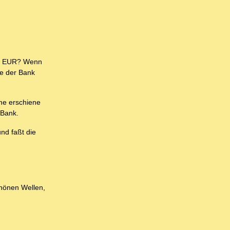
 50 EUR? Wenn
te der Bank
me erschiene
 Bank.
nd faßt die
hönen Wellen,