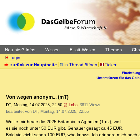
Neu hier? Infos
Wissen
Elliott-Wellen
Themen
Char
Login
zurück zur Hauptseite
in Thread öffnen
Ticker
Fluchtburg
Unterstützen Sie das Gel
Von wegen anonym... (mT)
DT
,
Montag, 14.07.2025, 22:50
@ Lobo
3811 Views
bearbeitet von DT, Montag, 14.07.2025, 22:55
Wollte mir heute die 2025 Britannia in Ag holen (1 oz), weil
es sie noch unter 50 EUR gibt. Genauer gesagt ca 45 EUR.
Bald vielleicht schon 100 EUR, who knows. Ich erinnere mich noch 