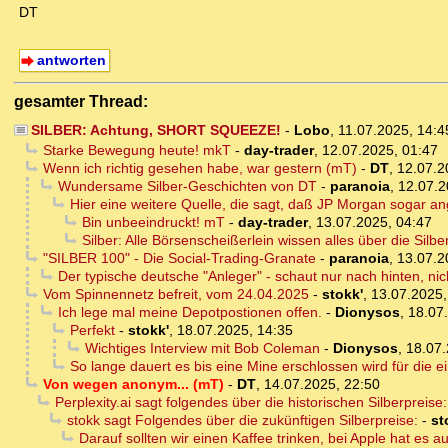
DT
antworten
gesamter Thread:
SILBER: Achtung, SHORT SQUEEZE!
-
Lobo
,
11.07.2025, 14:
Starke Bewegung heute! mkT
-
day-trader
,
12.07.2025, 01:47
Wenn ich richtig gesehen habe, war gestern (mT)
-
DT
,
12.07.2
Wundersame Silber-Geschichten von DT
-
paranoia
,
12.07.2
Hier eine weitere Quelle, die sagt, daß JP Morgan sogar a
Bin unbeeindruckt! mT
-
day-trader
,
13.07.2025, 04:47
Silber: Alle Börsenscheißerlein wissen alles über die Sil
"SILBER 100" - Die Social-Trading-Granate
-
paranoia
,
13.07.2
Der typische deutsche "Anleger" - schaut nur nach hinten, ni
Vom Spinnennetz befreit, vom 24.04.2025
-
stokk'
,
13.07.2025,
Ich lege mal meine Depotpostionen offen.
-
Dionysos
,
18.07
Perfekt
-
stokk'
,
18.07.2025, 14:35
Wichtiges Interview mit Bob Coleman
-
Dionysos
,
18.07.
So lange dauert es bis eine Mine erschlossen wird für die e
Von wegen anonym... (mT)
-
DT
,
14.07.2025, 22:50
Perplexity.ai sagt folgendes über die historischen Silberpreise:
stokk sagt Folgendes über die zukünftigen Silberpreise:
-
st
Darauf sollten wir einen Kaffee trinken, bei Apple hat es