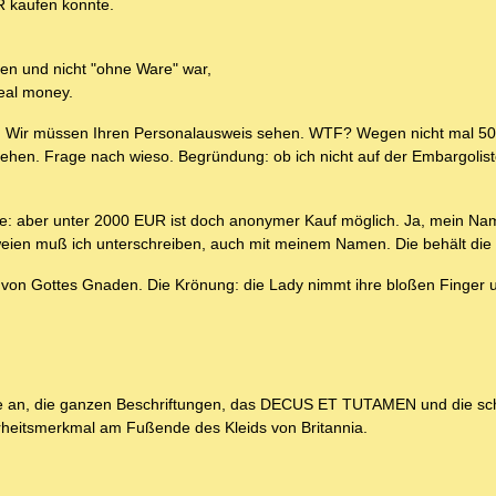
R kaufen konnte.
en und nicht "ohne Ware" war,
eal money.
 mir: Wir müssen Ihren Personalausweis sehen. WTF? Wegen nicht mal
 sehen. Frage nach wieso. Begründung: ob ich nicht auf der Embargolis
: aber unter 2000 EUR ist doch anonymer Kauf möglich. Ja, mein Na
weien muß ich unterschreiben, auch mit meinem Namen. Die behält die
on Gottes Gnaden. Die Krönung: die Lady nimmt ihre bloßen Finger u
nze an, die ganzen Beschriftungen, das DECUS ET TUTAMEN und die sc
rheitsmerkmal am Fußende des Kleids von Britannia.