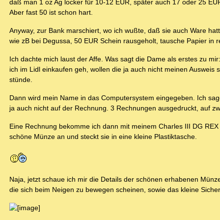
daß man 1 oz Ag locker für 10-12 EUR, später auch 17 oder 25 EU
Aber fast 50 ist schon hart.
Anyway, zur Bank marschiert, wo ich wußte, daß sie auch Ware hatt
wie zB bei Degussa, 50 EUR Schein rausgeholt, tausche Papier in r
Ich dachte mich laust der Affe. Was sagt die Dame als erstes zu
ich im Lidl einkaufen geh, wollen die ja auch nicht meinen Ausweis
stünde.
Dann wird mein Name in das Computersystem eingegeben. Ich sage
ja auch nicht auf der Rechnung. 3 Rechnungen ausgedruckt, auf z
Eine Rechnung bekomme ich dann mit meinem Charles III DG REX v
schöne Münze an und steckt sie in eine kleine Plastiktasche.
Naja, jetzt schaue ich mir die Details der schönen erhabenen Mü
die sich beim Neigen zu bewegen scheinen, sowie das kleine Siche