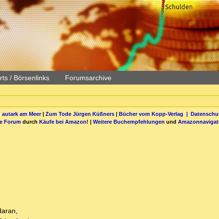
ts / Börsenlinks
Forumsarchive
 autark am Meer
|
Zum Tode Jürgen Küßners
|
Bücher vom Kopp-Verlag |
Datenschut
be Forum
durch
Käufe bei Amazon
! |
Weitere Buchempfehlungen
und
Amazonnavigat
daran,