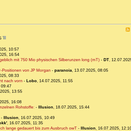
45
025, 10:57
025, 16:54
ngeblich mit 750 Mio physischen Silberunzen long (mT)
-
DT
,
12.07.202
ber-Positionen von JP Morgan
-
paranoia
,
13.07.2025, 08:05
025, 08:33
cht nach vorn
-
Lobo
,
14.07.2025, 11:55
 09:47
.2025, 13:55
2025, 16:08
inzelnen Rohstoffe:
-
Illusion
,
18.07.2025, 15:44
-
Illusion
,
16.07.2025, 10:49
okk'
,
16.07.2025, 11:35
 auch lange gedauert bis zum Ausbruch owT
-
Illusion
,
16.07.2025, 12:1