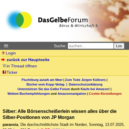
Suche:
Los
Login
zurück zur Hauptseite
in Thread öffnen
Ticker
Fluchtburg autark am Meer
|
Zum Tode Jürgen Küßners
|
Bücher vom Kopp-Verlag |
Datenschutzerklärung
Unterstützen Sie das Gelbe Forum
durch
Käufe bei Amazon
! |
Weitere Buchempfehlungen
und
Amazonnavigation
|
Cookie-Einstellungen
Silber: Alle Börsenscheißerlein wissen alles über die
Silber-Positionen von JP Morgan
paranoia
,
Die durchschnittlichste Stadt im Norden
,
Sonntag, 13.07.2025,