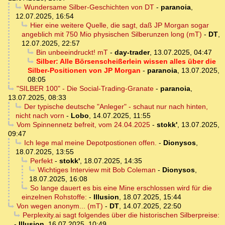
Wundersame Silber-Geschichten von DT
-
paranoia
,
12.07.2025, 16:54
Hier eine weitere Quelle, die sagt, daß JP Morgan sogar
angeblich mit 750 Mio physischen Silberunzen long (mT)
-
DT
,
12.07.2025, 22:57
Bin unbeeindruckt! mT
-
day-trader
,
13.07.2025, 04:47
Silber: Alle Börsenscheißerlein wissen alles über die
Silber-Positionen von JP Morgan
-
paranoia
,
13.07.2025,
08:05
"SILBER 100" - Die Social-Trading-Granate
-
paranoia
,
13.07.2025, 08:33
Der typische deutsche "Anleger" - schaut nur nach hinten,
nicht nach vorn
-
Lobo
,
14.07.2025, 11:55
Vom Spinnennetz befreit, vom 24.04.2025
-
stokk'
,
13.07.2025,
09:47
Ich lege mal meine Depotpostionen offen.
-
Dionysos
,
18.07.2025, 13:55
Perfekt
-
stokk'
,
18.07.2025, 14:35
Wichtiges Interview mit Bob Coleman
-
Dionysos
,
18.07.2025, 16:08
So lange dauert es bis eine Mine erschlossen wird für die
einzelnen Rohstoffe:
-
Illusion
,
18.07.2025, 15:44
Von wegen anonym... (mT)
-
DT
,
14.07.2025, 22:50
Perplexity.ai sagt folgendes über die historischen Silberpreise:
-
Illusion
,
16.07.2025, 10:49