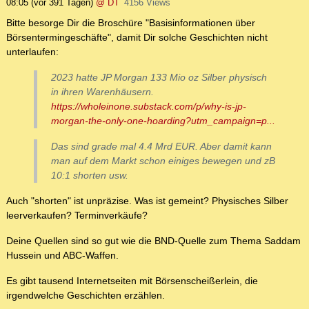
08:05
(vor 391 Tagen)
@ DT
4156 Views
Bitte besorge Dir die Broschüre "Basisinformationen über
Börsentermingeschäfte", damit Dir solche Geschichten nicht
unterlaufen:
2023 hatte JP Morgan 133 Mio oz Silber physisch
in ihren Warenhäusern.
https://wholeinone.substack.com/p/why-is-jp-
morgan-the-only-one-hoarding?utm_campaign=p...
Das sind grade mal 4.4 Mrd EUR. Aber damit kann
man auf dem Markt schon einiges bewegen und zB
10:1 shorten usw.
Auch "shorten" ist unpräzise. Was ist gemeint? Physisches Silber
leerverkaufen? Terminverkäufe?
Deine Quellen sind so gut wie die BND-Quelle zum Thema Saddam
Hussein und ABC-Waffen.
Es gibt tausend Internetseiten mit Börsenscheißerlein, die
irgendwelche Geschichten erzählen.