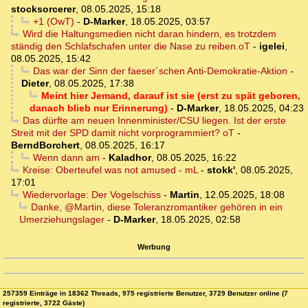
stocksorcerer
,
08.05.2025, 15:18
+1 (OwT)
-
D-Marker
,
18.05.2025, 03:57
Wird die Haltungsmedien nicht daran hindern, es trotzdem
ständig den Schlafschafen unter die Nase zu reiben.oT
-
igelei
,
08.05.2025, 15:42
Das war der Sinn der faeser´schen Anti-Demokratie-Aktion
-
Dieter
,
08.05.2025, 17:38
Meint hier Jemand, darauf ist sie (erst zu spät geboren,
danach blieb nur Erinnerung)
-
D-Marker
,
18.05.2025, 04:23
Das dürfte am neuen Innenminister/CSU liegen. Ist der erste
Streit mit der SPD damit nicht vorprogrammiert? oT
-
BerndBorchert
,
08.05.2025, 16:17
Wenn dann am
-
Kaladhor
,
08.05.2025, 16:22
Kreise: Oberteufel was not amused - mL
-
stokk'
,
08.05.2025,
17:01
Wiedervorlage: Der Vogelschiss
-
Martin
,
12.05.2025, 18:08
Danke, @Martin, diese Toleranzromantiker gehören in ein
Umerziehungslager
-
D-Marker
,
18.05.2025, 02:58
Werbung
257359 Einträge in 18362 Threads, 975 registrierte Benutzer, 3729 Benutzer online (7
registrierte, 3722 Gäste)