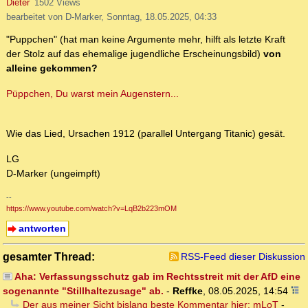
Dieter
1502 Views
bearbeitet von D-Marker, Sonntag, 18.05.2025, 04:33
"Puppchen" (hat man keine Argumente mehr, hilft als letzte Kraft
der Stolz auf das ehemalige jugendliche Erscheinungsbild)
von
alleine gekommen?
Püppchen, Du warst mein Augenstern...
Wie das Lied, Ursachen 1912 (parallel Untergang Titanic) gesät.
LG
D-Marker (ungeimpft)
--
https://www.youtube.com/watch?v=LqB2b223mOM
antworten
gesamter Thread:
RSS-Feed dieser Diskussion
Aha: Verfassungsschutz gab im Rechtsstreit mit der AfD eine
sogenannte "Stillhaltezusage" ab.
-
Reffke
,
08.05.2025, 14:54
Der aus meiner Sicht bislang beste Kommentar hier: mLoT
-