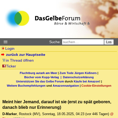
Suche:
Los
Login
zurück zur Hauptseite
in Thread öffnen
Ticker
Fluchtburg autark am Meer
|
Zum Tode Jürgen Küßners
|
Bücher vom Kopp-Verlag |
Datenschutzerklärung
Unterstützen Sie das Gelbe Forum
durch
Käufe bei Amazon
! |
Weitere Buchempfehlungen
und
Amazonnavigation
|
Cookie-Einstellungen
Meint hier Jemand, darauf ist sie (erst zu spät geboren,
danach blieb nur Erinnerung)
D-Marker
,
Rostock (MV)
,
Sonntag, 18.05.2025, 04:23
(vor 446 Tagen)
@