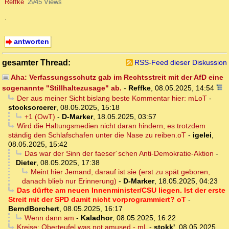
Reffke
2945 Views
.
antworten
gesamter Thread:
RSS-Feed dieser Diskussion
Aha: Verfassungsschutz gab im Rechtsstreit mit der AfD eine
sogenannte "Stillhaltezusage" ab.
-
Reffke
,
08.05.2025, 14:54
Der aus meiner Sicht bislang beste Kommentar hier: mLoT
-
stocksorcerer
,
08.05.2025, 15:18
+1 (OwT)
-
D-Marker
,
18.05.2025, 03:57
Wird die Haltungsmedien nicht daran hindern, es trotzdem
ständig den Schlafschafen unter die Nase zu reiben.oT
-
igelei
,
08.05.2025, 15:42
Das war der Sinn der faeser´schen Anti-Demokratie-Aktion
-
Dieter
,
08.05.2025, 17:38
Meint hier Jemand, darauf ist sie (erst zu spät geboren,
danach blieb nur Erinnerung)
-
D-Marker
,
18.05.2025, 04:23
Das dürfte am neuen Innenminister/CSU liegen. Ist der erste
Streit mit der SPD damit nicht vorprogrammiert? oT
-
BerndBorchert
,
08.05.2025, 16:17
Wenn dann am
-
Kaladhor
,
08.05.2025, 16:22
Kreise: Oberteufel was not amused - mL
-
stokk'
,
08.05.2025,