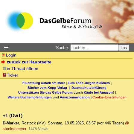
Suche:
Los
Login
zurück zur Hauptseite
in Thread öffnen
Ticker
Fluchtburg autark am Meer
|
Zum Tode Jürgen Küßners
|
Bücher vom Kopp-Verlag |
Datenschutzerklärung
Unterstützen Sie das Gelbe Forum
durch
Käufe bei Amazon
! |
Weitere Buchempfehlungen
und
Amazonnavigation
|
Cookie-Einstellungen
+1 (OwT)
D-Marker
,
Rostock (MV)
,
Sonntag, 18.05.2025, 03:57
(vor 446 Tagen)
@
stocksorcerer
1475 Views