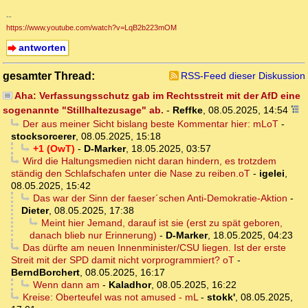
--
https://www.youtube.com/watch?v=LqB2b223mOM
antworten
gesamter Thread:
RSS-Feed dieser Diskussion
Aha: Verfassungsschutz gab im Rechtsstreit mit der AfD eine
sogenannte "Stillhaltezusage" ab.
-
Reffke
,
08.05.2025, 14:54
Der aus meiner Sicht bislang beste Kommentar hier: mLoT
-
stocksorcerer
,
08.05.2025, 15:18
+1 (OwT)
-
D-Marker
,
18.05.2025, 03:57
Wird die Haltungsmedien nicht daran hindern, es trotzdem
ständig den Schlafschafen unter die Nase zu reiben.oT
-
igelei
,
08.05.2025, 15:42
Das war der Sinn der faeser´schen Anti-Demokratie-Aktion
-
Dieter
,
08.05.2025, 17:38
Meint hier Jemand, darauf ist sie (erst zu spät geboren,
danach blieb nur Erinnerung)
-
D-Marker
,
18.05.2025, 04:23
Das dürfte am neuen Innenminister/CSU liegen. Ist der erste
Streit mit der SPD damit nicht vorprogrammiert? oT
-
BerndBorchert
,
08.05.2025, 16:17
Wenn dann am
-
Kaladhor
,
08.05.2025, 16:22
Kreise: Oberteufel was not amused - mL
-
stokk'
,
08.05.2025,