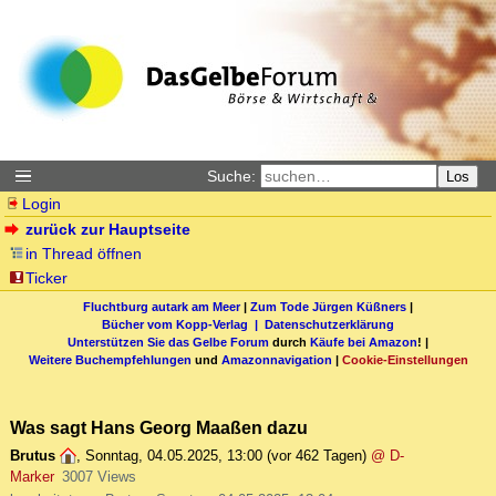
Suche:
Los
Login
zurück zur Hauptseite
in Thread öffnen
Ticker
Fluchtburg autark am Meer
|
Zum Tode Jürgen Küßners
|
Bücher vom Kopp-Verlag |
Datenschutzerklärung
Unterstützen Sie das Gelbe Forum
durch
Käufe bei Amazon
! |
Weitere Buchempfehlungen
und
Amazonnavigation
|
Cookie-Einstellungen
Was sagt Hans Georg Maaßen dazu
Brutus
,
Sonntag, 04.05.2025, 13:00
(vor 462 Tagen)
@ D-
Marker
3007 Views