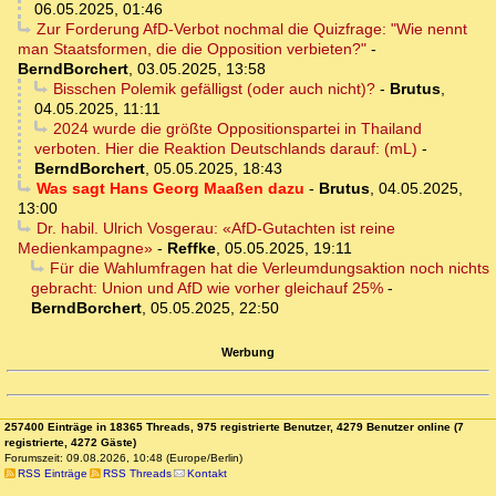
06.05.2025, 01:46
Zur Forderung AfD-Verbot nochmal die Quizfrage: "Wie nennt
man Staatsformen, die die Opposition verbieten?"
-
BerndBorchert
,
03.05.2025, 13:58
Bisschen Polemik gefälligst (oder auch nicht)?
-
Brutus
,
04.05.2025, 11:11
2024 wurde die größte Oppositionspartei in Thailand
verboten. Hier die Reaktion Deutschlands darauf: (mL)
-
BerndBorchert
,
05.05.2025, 18:43
Was sagt Hans Georg Maaßen dazu
-
Brutus
,
04.05.2025,
13:00
Dr. habil. Ulrich Vosgerau: «AfD-Gutachten ist reine
Medienkampagne»
-
Reffke
,
05.05.2025, 19:11
Für die Wahlumfragen hat die Verleumdungsaktion noch nichts
gebracht: Union und AfD wie vorher gleichauf 25%
-
BerndBorchert
,
05.05.2025, 22:50
Werbung
257400 Einträge in 18365 Threads, 975 registrierte Benutzer, 4279 Benutzer online (7
registrierte, 4272 Gäste)
Forumszeit: 09.08.2026, 10:48 (Europe/Berlin)
RSS Einträge
RSS Threads
Kontakt