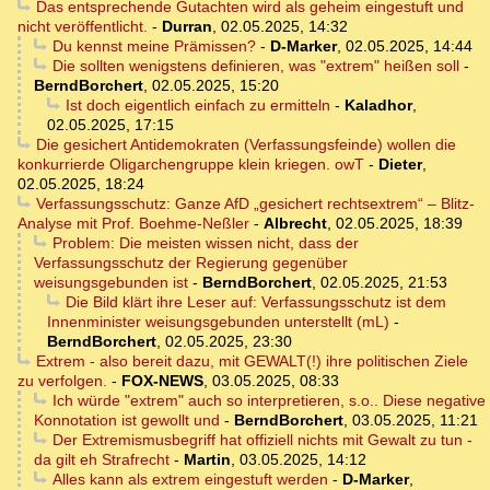
Das entsprechende Gutachten wird als geheim eingestuft und
nicht veröffentlicht.
-
Durran
,
02.05.2025, 14:32
Du kennst meine Prämissen?
-
D-Marker
,
02.05.2025, 14:44
Die sollten wenigstens definieren, was "extrem" heißen soll
-
BerndBorchert
,
02.05.2025, 15:20
Ist doch eigentlich einfach zu ermitteln
-
Kaladhor
,
02.05.2025, 17:15
Die gesichert Antidemokraten (Verfassungsfeinde) wollen die
konkurrierde Oligarchengruppe klein kriegen. owT
-
Dieter
,
02.05.2025, 18:24
Verfassungsschutz: Ganze AfD „gesichert rechtsextrem“ – Blitz-
Analyse mit Prof. Boehme-Neßler
-
Albrecht
,
02.05.2025, 18:39
Problem: Die meisten wissen nicht, dass der
Verfassungsschutz der Regierung gegenüber
weisungsgebunden ist
-
BerndBorchert
,
02.05.2025, 21:53
Die Bild klärt ihre Leser auf: Verfassungsschutz ist dem
Innenminister weisungsgebunden unterstellt (mL)
-
BerndBorchert
,
02.05.2025, 23:30
Extrem - also bereit dazu, mit GEWALT(!) ihre politischen Ziele
zu verfolgen.
-
FOX-NEWS
,
03.05.2025, 08:33
Ich würde "extrem" auch so interpretieren, s.o.. Diese negative
Konnotation ist gewollt und
-
BerndBorchert
,
03.05.2025, 11:21
Der Extremismusbegriff hat offiziell nichts mit Gewalt zu tun -
da gilt eh Strafrecht
-
Martin
,
03.05.2025, 14:12
Alles kann als extrem eingestuft werden
-
D-Marker
,