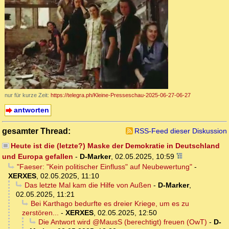
nur für kurze Zeit:
https://telegra.ph/Kleine-Presseschau-2025-06-27-06-27
antworten
gesamter Thread:
RSS-Feed dieser Diskussion
Heute ist die (letzte?) Maske der Demokratie in Deutschland
und Europa gefallen
-
D-Marker
,
02.05.2025, 10:59
"Faeser: "Kein politischer Einfluss" auf Neubewertung"
-
XERXES
,
02.05.2025, 11:10
Das letzte Mal kam die Hilfe von Außen
-
D-Marker
,
02.05.2025, 11:21
Bei Karthago bedurfte es dreier Kriege, um es zu
zerstören...
-
XERXES
,
02.05.2025, 12:50
Die Antwort wird @MausS (berechtigt) freuen (OwT)
-
D-