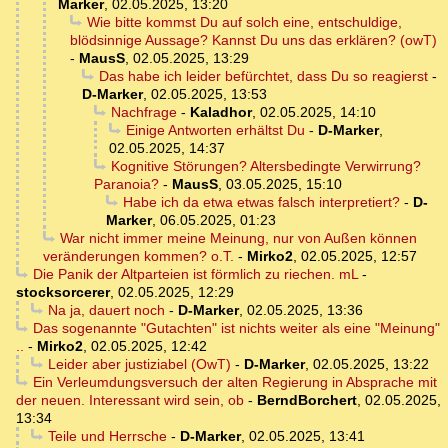
Marker
,
02.05.2025, 13:20
Wie bitte kommst Du auf solch eine, entschuldige,
blödsinnige Aussage? Kannst Du uns das erklären? (owT)
-
MausS
,
02.05.2025, 13:29
Das habe ich leider befürchtet, dass Du so reagierst
-
D-Marker
,
02.05.2025, 13:53
Nachfrage
-
Kaladhor
,
02.05.2025, 14:10
Einige Antworten erhältst Du
-
D-Marker
,
02.05.2025, 14:37
Kognitive Störungen? Altersbedingte Verwirrung?
Paranoia?
-
MausS
,
03.05.2025, 15:10
Habe ich da etwa etwas falsch interpretiert?
-
D-
Marker
,
06.05.2025, 01:23
War nicht immer meine Meinung, nur von Außen können
veränderungen kommen? o.T.
-
Mirko2
,
02.05.2025, 12:57
Die Panik der Altparteien ist förmlich zu riechen. mL
-
stocksorcerer
,
02.05.2025, 12:29
Na ja, dauert noch
-
D-Marker
,
02.05.2025, 13:36
Das sogenannte "Gutachten" ist nichts weiter als eine "Meinung"
..
-
Mirko2
,
02.05.2025, 12:42
Leider aber justiziabel (OwT)
-
D-Marker
,
02.05.2025, 13:22
Ein Verleumdungsversuch der alten Regierung in Absprache mit
der neuen. Interessant wird sein, ob
-
BerndBorchert
,
02.05.2025,
13:34
Teile und Herrsche
-
D-Marker
,
02.05.2025, 13:41