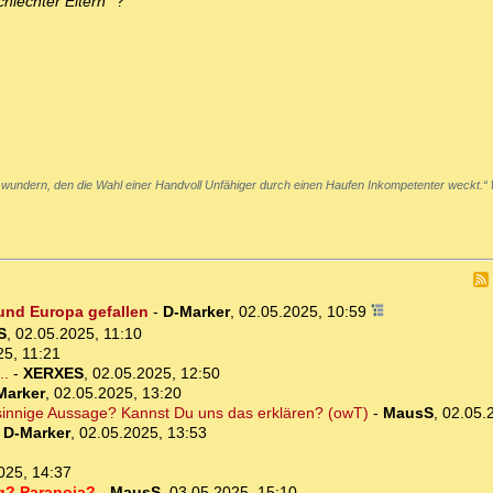
chlechter Eltern"
?
 wundern, den die Wahl einer Handvoll Unfähiger durch einen Haufen Inkompetenter weckt.“
 und Europa gefallen
-
D-Marker
,
02.05.2025, 10:59
S
,
02.05.2025, 11:10
25, 11:21
..
-
XERXES
,
02.05.2025, 12:50
Marker
,
02.05.2025, 13:20
dsinnige Aussage? Kannst Du uns das erklären? (owT)
-
MausS
,
02.05.
-
D-Marker
,
02.05.2025, 13:53
025, 14:37
g? Paranoia?
-
MausS
,
03.05.2025, 15:10