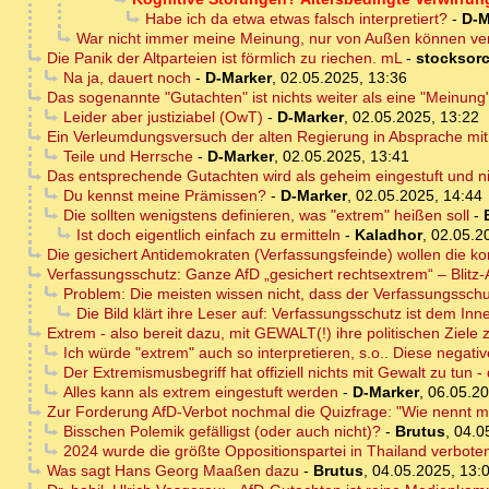
Habe ich da etwa etwas falsch interpretiert?
-
D-M
War nicht immer meine Meinung, nur von Außen können v
Die Panik der Altparteien ist förmlich zu riechen. mL
-
stocksorc
Na ja, dauert noch
-
D-Marker
,
02.05.2025, 13:36
Das sogenannte "Gutachten" ist nichts weiter als eine "Meinung"
Leider aber justiziabel (OwT)
-
D-Marker
,
02.05.2025, 13:22
Ein Verleumdungsversuch der alten Regierung in Absprache mit 
Teile und Herrsche
-
D-Marker
,
02.05.2025, 13:41
Das entsprechende Gutachten wird als geheim eingestuft und nich
Du kennst meine Prämissen?
-
D-Marker
,
02.05.2025, 14:44
Die sollten wenigstens definieren, was "extrem" heißen soll
-
Ist doch eigentlich einfach zu ermitteln
-
Kaladhor
,
02.05.2
Die gesichert Antidemokraten (Verfassungsfeinde) wollen die ko
Verfassungsschutz: Ganze AfD „gesichert rechtsextrem“ – Blitz
Problem: Die meisten wissen nicht, dass der Verfassungssc
Die Bild klärt ihre Leser auf: Verfassungsschutz ist dem In
Extrem - also bereit dazu, mit GEWALT(!) ihre politischen Ziele 
Ich würde "extrem" auch so interpretieren, s.o.. Diese negativ
Der Extremismusbegriff hat offiziell nichts mit Gewalt zu tun - 
Alles kann als extrem eingestuft werden
-
D-Marker
,
06.05.20
Zur Forderung AfD-Verbot nochmal die Quizfrage: "Wie nennt ma
Bisschen Polemik gefälligst (oder auch nicht)?
-
Brutus
,
04.0
2024 wurde die größte Oppositionspartei in Thailand verbote
Was sagt Hans Georg Maaßen dazu
-
Brutus
,
04.05.2025, 13: