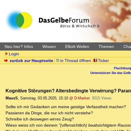
Neu hier? Infos
Wissen
Elliott-Wellen
Themen
Char
Login
zurück zur Hauptseite
in Thread öffnen
Ticker
Fluchtburg
Unterstützen Sie das Gel
Kognitive Störungen? Altersbedingte Verwirrung? Para
MausS
,
Samstag, 03.05.2025, 15:10
@ D-Marker
3015 Views
Sollte ich mir Gedanken um meine geistige Verfasstheit machen?
Passieren da Dinge, die nur ich nicht verstehe?
Schreibe ich deswegen wirres Zeug?
Wieso weiss ich von deinem
"(offensichtlich) beabsichtigtem Raus