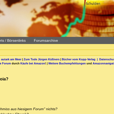
ts / Börsenlinks
Forumsarchive
 autark am Meer
|
Zum Tode Jürgen Küßners
|
Bücher vom Kopp-Verlag |
Datenschut
be Forum
durch
Käufe bei Amazon
! |
Weitere Buchempfehlungen
und
Amazonnavigat
noia?
schmiss aus hiesigem Forum"
nichts?