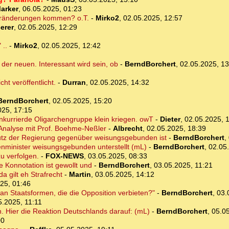
arker
,
06.05.2025, 01:23
eränderungen kommen? o.T.
-
Mirko2
,
02.05.2025, 12:57
erer
,
02.05.2025, 12:29
 ..
-
Mirko2
,
02.05.2025, 12:42
der neuen. Interessant wird sein, ob
-
BerndBorchert
,
02.05.2025, 13
t veröffentlicht.
-
Durran
,
02.05.2025, 14:32
BerndBorchert
,
02.05.2025, 15:20
025, 17:15
nkurrierde Oligarchengruppe klein kriegen. owT
-
Dieter
,
02.05.2025, 
-Analyse mit Prof. Boehme-Neßler
-
Albrecht
,
02.05.2025, 18:39
hutz der Regierung gegenüber weisungsgebunden ist
-
BerndBorchert
,
nenminister weisungsgebunden unterstellt (mL)
-
BerndBorchert
,
02.05
zu verfolgen.
-
FOX-NEWS
,
03.05.2025, 08:33
e Konnotation ist gewollt und
-
BerndBorchert
,
03.05.2025, 11:21
da gilt eh Strafrecht
-
Martin
,
03.05.2025, 14:12
25, 01:46
n Staatsformen, die die Opposition verbieten?"
-
BerndBorchert
,
03.
5.2025, 11:11
n. Hier die Reaktion Deutschlands darauf: (mL)
-
BerndBorchert
,
05.05
00