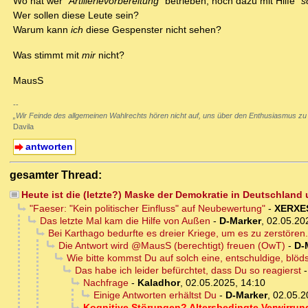
Wo hat wer
"Artillerievorbereitung"
betrieben, noch dazu mit Hilfe
"s
Wer sollen diese Leute sein?
Warum kann
ich
diese Gespenster nicht sehen?
Was stimmt mit
mir
nicht?
MausS
--
„Wir Feinde des allgemeinen Wahlrechts hören nicht auf, uns über den Enthusiasmus zu
Davila
antworten
gesamter Thread:
Heute ist die (letzte?) Maske der Demokratie in Deutschland
"Faeser: "Kein politischer Einfluss" auf Neubewertung"
-
XERXE
Das letzte Mal kam die Hilfe von Außen
-
D-Marker
,
02.05.20
Bei Karthago bedurfte es dreier Kriege, um es zu zerstören.
Die Antwort wird @MausS (berechtigt) freuen (OwT)
-
D-
Wie bitte kommst Du auf solch eine, entschuldige, blö
Das habe ich leider befürchtet, dass Du so reagierst
Nachfrage
-
Kaladhor
,
02.05.2025, 14:10
Einige Antworten erhältst Du
-
D-Marker
,
02.05.2
Kognitive Störungen? Altersbedingte Verwirrun