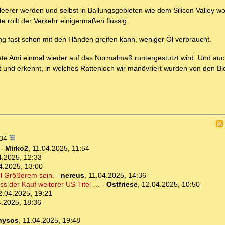
eerer werden und selbst in Ballungsgebieten wie dem Silicon Valley w
rollt der Verkehr einigermaßen flüssig.
ng fast schon mit den Händen greifen kann, weniger Öl verbraucht.
ettete Ami einmal wieder auf das Normalmaß runtergestutzt wird. Und au
t und erkennt, in welches Rattenloch wir manövriert wurden von den Bl
:34
-
Mirko2
,
11.04.2025, 11:54
4.2025, 12:33
4.2025, 13:00
el Größerem sein.
-
nereus
,
11.04.2025, 14:36
ass der Kauf weiterer US-Titel …
-
Ostfriese
,
12.04.2025, 10:50
2.04.2025, 19:21
4.2025, 18:36
nysos
,
11.04.2025, 19:48