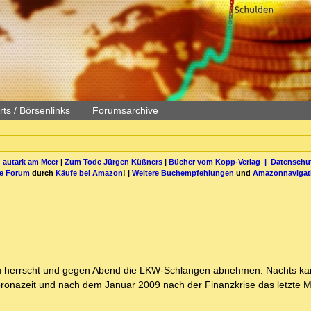
ts / Börsenlinks
Forumsarchive
 autark am Meer
|
Zum Tode Jürgen Küßners
|
Bücher vom Kopp-Verlag |
Datenschut
be Forum
durch
Käufe bei Amazon
! |
Weitere Buchempfehlungen
und
Amazonnavigat
tau herrscht und gegen Abend die LKW-Schlangen abnehmen. Nachts 
Coronazeit und nach dem Januar 2009 nach der Finanzkrise das letzte M