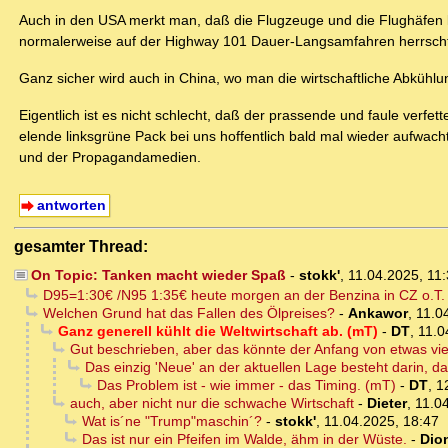
Auch in den USA merkt man, daß die Flugzeuge und die Flughäfen l
normalerweise auf der Highway 101 Dauer-Langsamfahren herrschte 
Ganz sicher wird auch in China, wo man die wirtschaftliche Abkühlu
Eigentlich ist es nicht schlecht, daß der prassende und faule verf
elende linksgrüne Pack bei uns hoffentlich bald mal wieder aufwach
und der Propagandamedien.
antworten
gesamter Thread:
On Topic: Tanken macht wieder Spaß
-
stokk'
,
11.04.2025, 11
D95=1:30€ /N95 1:35€ heute morgen an der Benzina in CZ o.T.
Welchen Grund hat das Fallen des Ölpreises?
-
Ankawor
,
11.0
Ganz generell kühlt die Weltwirtschaft ab. (mT)
-
DT
,
11.0
Gut beschrieben, aber das könnte der Anfang von etwas vi
Das einzig 'Neue' an der aktuellen Lage besteht darin, d
Das Problem ist - wie immer - das Timing. (mT)
-
DT
,
1
auch, aber nicht nur die schwache Wirtschaft
-
Dieter
,
11.0
Wat is´ne "Trump"maschin´?
-
stokk'
,
11.04.2025, 18:47
Das ist nur ein Pfeifen im Walde, ähm in der Wüste.
-
Dio