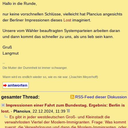
Hallo in die Runde,
nur keine vorschnellen Schlüsse, vielleicht hat Plancius angesichts
der Berliner Impressionen dieses
Lost
imaginiert.
Unsere vom Wähler beauftragten Systemparteien arbeiten daran
und dann kommt das schneller zu uns, als uns lieb sein kann.
Gruß
Langmut
--
Die Mutter der Dummheit ist immer schwanger.
Wann wird es endlich wieder so, wie es nie war. (Joachim Meyerhoff)
antworten
gesamter Thread:
RSS-Feed dieser Diskussion
Impressionen einer Fahrt zum Bundestag. Ergebnis: Berlin is
lost.
-
Plancius
,
22.12.2024, 11:39
Es gibt in jeder westdeutschen Groß- und Kleinstadt die
verwahrlosten Viertel der Moslem-Immigranten. Frage: Was kommt
zuerst: die Verwahrlosung und dann die Moslem-Immigranten, oder