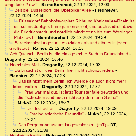
umgekehrt? owT
-
BerndBorchert
,
22.12.2024, 12:03
Beispiel Düsseldorf: die Oberbilker Allee
-
FredMeyer
,
22.12.2024, 14:58
Düsseldorf Bahnhofsvorplatz Richtung Königsallee/Rhein ist
ein schmuddeliges Immigrantenviertel, und auch südlich davon
die Friedrichstadt und nördlich mindestens bis zum Worringer
Platz. owT
-
BerndBorchert
,
22.12.2024, 19:39
Barackensiedlungen mit Asozialen gab und gibt es in jeder
Großstadt
-
Rainer
,
22.12.2024, 16:15
Ach Quatsch. Berlin ist die einzige echte Stadt in Deutschland
-
Dragonfly
,
22.12.2024, 16:46
Naechstes Mal
-
Dragonfly
,
22.12.2024, 17:03
Du brauchst dir dein Berlin hier nicht schönzureden.
-
Plancius
,
22.12.2024, 17:28
Das ist nicht mein Berlin. Ich wuerde da auch nicht mehr
leben wollen.
-
Dragonfly
,
22.12.2024, 17:37
"Prag war mal gut, ist jetzt Touristenfalle geworden und
die Tschechen sind auch nicht so jedermann Sache"
-
Mirko2
,
22.12.2024, 18:47
Die Tschechen
-
Dragonfly
,
22.12.2024, 19:09
"meine asiatische Freundin"
-
Mirko2
,
22.12.2024,
19:24
Das Pergamonmuseum ist geschlossen. (mT)
-
DT
,
22.12.2024, 21:38
Neulich in Berlin:
-
Rybezahl
,
22.12.2024, 20:21