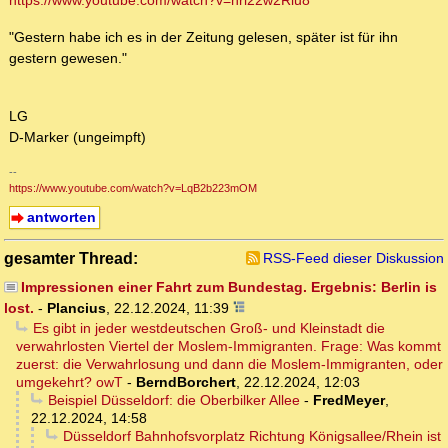
https://www.youtube.com/watch?v=hrl22w2Riu8
"Gestern habe ich es in der Zeitung gelesen, später ist für ihn
gestern gewesen."
LG
D-Marker (ungeimpft)
--
https://www.youtube.com/watch?v=LqB2b223mOM
antworten
gesamter Thread:
RSS-Feed dieser Diskussion
Impressionen einer Fahrt zum Bundestag. Ergebnis: Berlin is
lost.
-
Plancius
,
22.12.2024, 11:39
Es gibt in jeder westdeutschen Groß- und Kleinstadt die
verwahrlosten Viertel der Moslem-Immigranten. Frage: Was kommt
zuerst: die Verwahrlosung und dann die Moslem-Immigranten, oder
umgekehrt? owT
-
BerndBorchert
,
22.12.2024, 12:03
Beispiel Düsseldorf: die Oberbilker Allee
-
FredMeyer
,
22.12.2024, 14:58
Düsseldorf Bahnhofsvorplatz Richtung Königsallee/Rhein ist