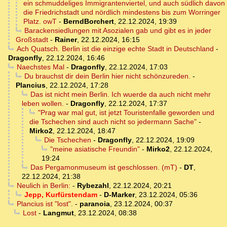
ein schmuddeliges Immigrantenviertel, und auch südlich davon
die Friedrichstadt und nördlich mindestens bis zum Worringer
Platz. owT
-
BerndBorchert
,
22.12.2024, 19:39
Barackensiedlungen mit Asozialen gab und gibt es in jeder
Großstadt
-
Rainer
,
22.12.2024, 16:15
Ach Quatsch. Berlin ist die einzige echte Stadt in Deutschland
-
Dragonfly
,
22.12.2024, 16:46
Naechstes Mal
-
Dragonfly
,
22.12.2024, 17:03
Du brauchst dir dein Berlin hier nicht schönzureden.
-
Plancius
,
22.12.2024, 17:28
Das ist nicht mein Berlin. Ich wuerde da auch nicht mehr
leben wollen.
-
Dragonfly
,
22.12.2024, 17:37
"Prag war mal gut, ist jetzt Touristenfalle geworden und
die Tschechen sind auch nicht so jedermann Sache"
-
Mirko2
,
22.12.2024, 18:47
Die Tschechen
-
Dragonfly
,
22.12.2024, 19:09
"meine asiatische Freundin"
-
Mirko2
,
22.12.2024,
19:24
Das Pergamonmuseum ist geschlossen. (mT)
-
DT
,
22.12.2024, 21:38
Neulich in Berlin:
-
Rybezahl
,
22.12.2024, 20:21
Jepp, Kurfürstendam
-
D-Marker
,
23.12.2024, 05:36
Plancius ist "lost".
-
paranoia
,
23.12.2024, 00:37
Lost
-
Langmut
,
23.12.2024, 08:38