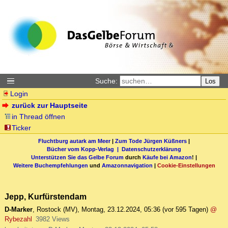
Suche:
Los
Login
zurück zur Hauptseite
in Thread öffnen
Ticker
Fluchtburg autark am Meer
|
Zum Tode Jürgen Küßners
|
Bücher vom Kopp-Verlag |
Datenschutzerklärung
Unterstützen Sie das Gelbe Forum
durch
Käufe bei Amazon
! |
Weitere Buchempfehlungen
und
Amazonnavigation
|
Cookie-Einstellungen
Jepp, Kurfürstendam
D-Marker
,
Rostock (MV)
,
Montag, 23.12.2024, 05:36
(vor 595 Tagen)
@
Rybezahl
3982 Views