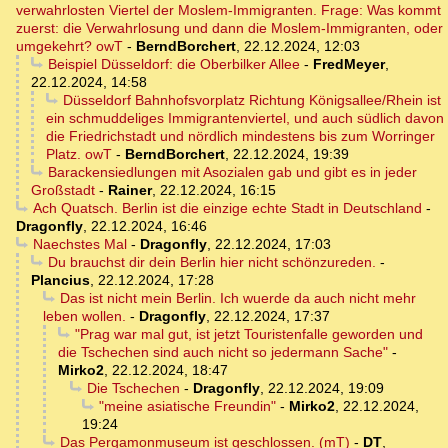
verwahrlosten Viertel der Moslem-Immigranten. Frage: Was kommt
zuerst: die Verwahrlosung und dann die Moslem-Immigranten, oder
umgekehrt? owT
-
BerndBorchert
,
22.12.2024, 12:03
Beispiel Düsseldorf: die Oberbilker Allee
-
FredMeyer
,
22.12.2024, 14:58
Düsseldorf Bahnhofsvorplatz Richtung Königsallee/Rhein ist
ein schmuddeliges Immigrantenviertel, und auch südlich davon
die Friedrichstadt und nördlich mindestens bis zum Worringer
Platz. owT
-
BerndBorchert
,
22.12.2024, 19:39
Barackensiedlungen mit Asozialen gab und gibt es in jeder
Großstadt
-
Rainer
,
22.12.2024, 16:15
Ach Quatsch. Berlin ist die einzige echte Stadt in Deutschland
-
Dragonfly
,
22.12.2024, 16:46
Naechstes Mal
-
Dragonfly
,
22.12.2024, 17:03
Du brauchst dir dein Berlin hier nicht schönzureden.
-
Plancius
,
22.12.2024, 17:28
Das ist nicht mein Berlin. Ich wuerde da auch nicht mehr
leben wollen.
-
Dragonfly
,
22.12.2024, 17:37
"Prag war mal gut, ist jetzt Touristenfalle geworden und
die Tschechen sind auch nicht so jedermann Sache"
-
Mirko2
,
22.12.2024, 18:47
Die Tschechen
-
Dragonfly
,
22.12.2024, 19:09
"meine asiatische Freundin"
-
Mirko2
,
22.12.2024,
19:24
Das Pergamonmuseum ist geschlossen. (mT)
-
DT
,