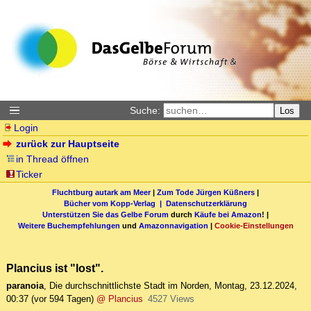
Suche:
Los
Login
zurück zur Hauptseite
in Thread öffnen
Ticker
Fluchtburg autark am Meer
|
Zum Tode Jürgen Küßners
|
Bücher vom Kopp-Verlag |
Datenschutzerklärung
Unterstützen Sie das Gelbe Forum
durch
Käufe bei Amazon
! |
Weitere Buchempfehlungen
und
Amazonnavigation
|
Cookie-Einstellungen
Plancius ist "lost".
paranoia
,
Die durchschnittlichste Stadt im Norden
,
Montag, 23.12.2024,
00:37
(vor 594 Tagen)
@ Plancius
4527 Views