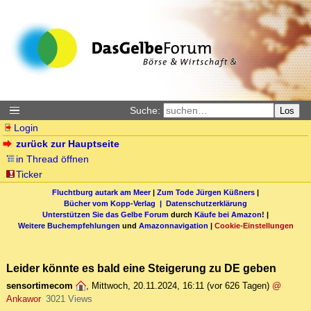
Suche:
Los
Login
zurück zur Hauptseite
in Thread öffnen
Ticker
Fluchtburg autark am Meer
|
Zum Tode Jürgen Küßners
|
Bücher vom Kopp-Verlag |
Datenschutzerklärung
Unterstützen Sie das Gelbe Forum
durch
Käufe bei Amazon
! |
Weitere Buchempfehlungen
und
Amazonnavigation
|
Cookie-Einstellungen
Leider könnte es bald eine Steigerung zu DE geben
sensortimecom
,
Mittwoch, 20.11.2024, 16:11
(vor 626 Tagen)
@
Ankawor
3021 Views