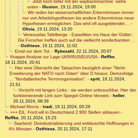
Jetzt noch tiefer mit der waybackmachine: siehe
unten
-
Illusion
,
19.11.2024, 19:00
Wir reden bei wissenschaftlichen Erkenntnissen immer
nur von Arbeitshypothesen bis andere Erkenntnisse neue
Hypothesen ermöglichen. Das wird oft ausgeblendet....
-
Olivia
,
19.11.2024, 13:20
Venezuelas Tafelberge - Expedition ins Haus der Götter:
Die Forscher treffen auch auf die vielleicht sonderbarsten …
-
Ostfriese
,
19.11.2024, 11:02
Ernst vor dem Tot.
-
Rybezahl
,
22.11.2024, 20:07
Knappe Analyse zur Lage UKR/RUS/EU/USA
-
Reffke
,
18.11.2024, 20:41
Hier eine Übersicht der Tatsachen bezüglich einer "Nicht-
Erweiterung der NATO nach Osten" über D hinaus. Demzufolge
... "Nordatlantische Terrororganisation".
-
sprit
,
18.11.2024,
21:51
Vorsicht mit langen Links - sie werden unbrauchbar. Hier der
funktionierende Link zum Spiegel-Online-Verweis
-
heller
,
20.11.2024, 08:39
Michael Morris
-
tradi
,
19.11.2024, 00:29
+++ EIL: Ford will in Deutschland 2.900 Stellen abbauen
-
Reffke
,
20.11.2024, 15:23
Saarland: Deindustrialisierung und enttäuschte Hoffnungen in
4½ Minuten
-
Ostfriese
,
20.11.2024, 17:11