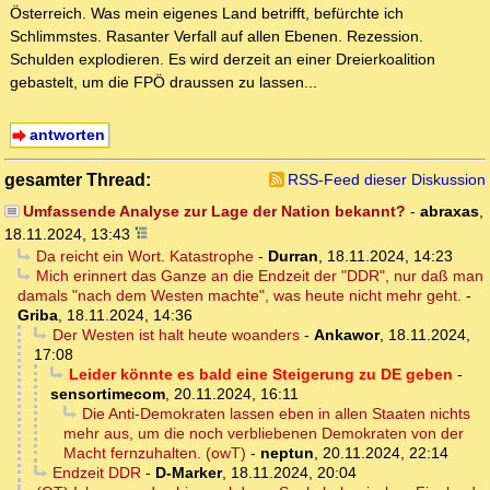
Österreich. Was mein eigenes Land betrifft, befürchte ich
Schlimmstes. Rasanter Verfall auf allen Ebenen. Rezession.
Schulden explodieren. Es wird derzeit an einer Dreierkoalition
gebastelt, um die FPÖ draussen zu lassen...
antworten
gesamter Thread:
RSS-Feed dieser Diskussion
Umfassende Analyse zur Lage der Nation bekannt?
-
abraxas
,
18.11.2024, 13:43
Da reicht ein Wort. Katastrophe
-
Durran
,
18.11.2024, 14:23
Mich erinnert das Ganze an die Endzeit der "DDR", nur daß man
damals "nach dem Westen machte", was heute nicht mehr geht.
-
Griba
,
18.11.2024, 14:36
Der Westen ist halt heute woanders
-
Ankawor
,
18.11.2024,
17:08
Leider könnte es bald eine Steigerung zu DE geben
-
sensortimecom
,
20.11.2024, 16:11
Die Anti-Demokraten lassen eben in allen Staaten nichts
mehr aus, um die noch verbliebenen Demokraten von der
Macht fernzuhalten. (owT)
-
neptun
,
20.11.2024, 22:14
Endzeit DDR
-
D-Marker
,
18.11.2024, 20:04