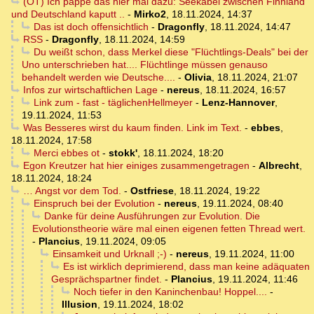
(OT) Ich pappe das hier mal dazu: Seekabel zwischen Finnland
und Deutschland kaputt ..
-
Mirko2
,
18.11.2024, 14:37
Das ist doch offensichtlich
-
Dragonfly
,
18.11.2024, 14:47
RSS
-
Dragonfly
,
18.11.2024, 14:59
Du weißt schon, dass Merkel diese "Flüchtlings-Deals" bei der
Uno unterschrieben hat.... Flüchtlinge müssen genauso
behandelt werden wie Deutsche....
-
Olivia
,
18.11.2024, 21:07
Infos zur wirtschaftlichen Lage
-
nereus
,
18.11.2024, 16:57
Link zum - fast - täglichenHellmeyer
-
Lenz-Hannover
,
19.11.2024, 11:53
Was Besseres wirst du kaum finden. Link im Text.
-
ebbes
,
18.11.2024, 17:58
Merci ebbes ot
-
stokk'
,
18.11.2024, 18:20
Egon Kreutzer hat hier einiges zusammengetragen
-
Albrecht
,
18.11.2024, 18:24
… Angst vor dem Tod.
-
Ostfriese
,
18.11.2024, 19:22
Einspruch bei der Evolution
-
nereus
,
19.11.2024, 08:40
Danke für deine Ausführungen zur Evolution. Die
Evolutionstheorie wäre mal einen eigenen fetten Thread wert.
-
Plancius
,
19.11.2024, 09:05
Einsamkeit und Urknall ;-)
-
nereus
,
19.11.2024, 11:00
Es ist wirklich deprimierend, dass man keine adäquaten
Gesprächspartner findet.
-
Plancius
,
19.11.2024, 11:46
Noch tiefer in den Kaninchenbau! Hoppel....
-
Illusion
,
19.11.2024, 18:02