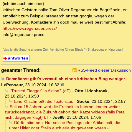
(ich bin auch ein cher)
kritischen Geistern sollte Tom Oliver Regenauer ein Begriff sein, er
empfiehlt zum Beispiel presearch anstatt google, wegen der
Überwachung. Kontaktiere ihn doch mal, er weiß bestimmt Abhilfe:
https://www.regenauer.press/
info@regenauer.press
--
"das ist die Seuche unserer Zeit: Verrückte führen Blinde!" (Shakespeare, King Lear)
antworten
gesamter Thread:
RSS-Feed dieser Diskussion
Demnächst gibt's vermutlich einen kritischen Blog weniger
-
LePenseur
,
23.10.2024, 16:32
"Trusted Flagger" in Aktion? (oT)
-
Otto Lidenbrock
,
23.10.2024, 16:50
Eine KI schmeißt die Texte raus
-
Socke
,
23.10.2024, 22:57
Seit ca 15 Jahren wird die Freiheit im Internet immer weiter
zurückgedrängt, die Zukunft gehört den Katzenvideos (falls Peta
nicht dagegen klagt) kT
-
Joe68
,
23.10.2024, 17:06
Dürfte stimmen. Nur solche Postings oder Artikel halt, die
unter Hitler oder Stalin auch erlaubt gewesen wären
-