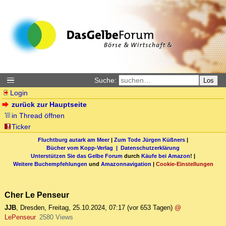
Suche:
Los
Login
zurück zur Hauptseite
in Thread öffnen
Ticker
Fluchtburg autark am Meer
|
Zum Tode Jürgen Küßners
|
Bücher vom Kopp-Verlag |
Datenschutzerklärung
Unterstützen Sie das Gelbe Forum
durch
Käufe bei Amazon
! |
Weitere Buchempfehlungen
und
Amazonnavigation
|
Cookie-Einstellungen
Cher Le Penseur
JJB
,
Dresden
,
Freitag, 25.10.2024, 07:17
(vor 653 Tagen)
@
LePenseur
2580 Views