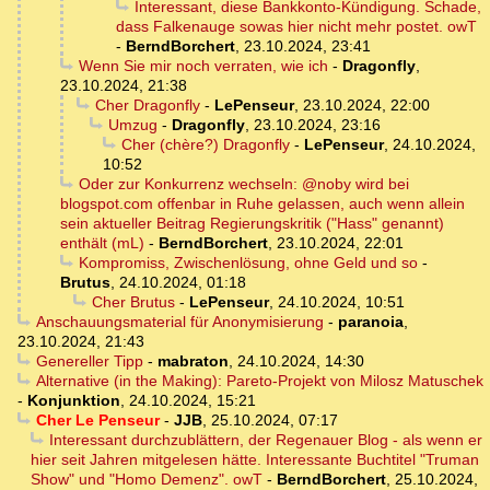
Interessant, diese Bankkonto-Kündigung. Schade,
dass Falkenauge sowas hier nicht mehr postet. owT
-
BerndBorchert
,
23.10.2024, 23:41
Wenn Sie mir noch verraten, wie ich
-
Dragonfly
,
23.10.2024, 21:38
Cher Dragonfly
-
LePenseur
,
23.10.2024, 22:00
Umzug
-
Dragonfly
,
23.10.2024, 23:16
Cher (chère?) Dragonfly
-
LePenseur
,
24.10.2024,
10:52
Oder zur Konkurrenz wechseln: @noby wird bei
blogspot.com offenbar in Ruhe gelassen, auch wenn allein
sein aktueller Beitrag Regierungskritik ("Hass" genannt)
enthält (mL)
-
BerndBorchert
,
23.10.2024, 22:01
Kompromiss, Zwischenlösung, ohne Geld und so
-
Brutus
,
24.10.2024, 01:18
Cher Brutus
-
LePenseur
,
24.10.2024, 10:51
Anschauungsmaterial für Anonymisierung
-
paranoia
,
23.10.2024, 21:43
Genereller Tipp
-
mabraton
,
24.10.2024, 14:30
Alternative (in the Making): Pareto-Projekt von Milosz Matuschek
-
Konjunktion
,
24.10.2024, 15:21
Cher Le Penseur
-
JJB
,
25.10.2024, 07:17
Interessant durchzublättern, der Regenauer Blog - als wenn er
hier seit Jahren mitgelesen hätte. Interessante Buchtitel "Truman
Show" und "Homo Demenz". owT
-
BerndBorchert
,
25.10.2024,