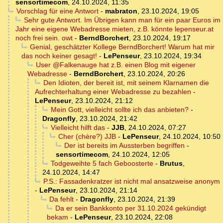
sensortimecom
,
24.10.2024, 11:35
Vorschlag für eine Antwort
-
mabraton
,
23.10.2024, 19:05
Sehr gute Antwort. Im Übrigen kann man für ein paar Euros im
Jahr eine eigene Webadresse mieten, z.B. könnte lepenseur.at
noch frei sein. owt
-
BerndBorchert
,
23.10.2024, 19:17
Genial, geschätzter Kollege BerndBorchert! Warum hat mir
das noch keiner gesagt!
-
LePenseur
,
23.10.2024, 19:34
User @Falkenauge hat z.B. einen Blog mit eigener
Webadresse
-
BerndBorchert
,
23.10.2024, 20:26
Den Idioten, der bereit ist, mit seinem Klarnamen die
Aufrechterhaltung einer Webadresse zu bezahlen
-
LePenseur
,
23.10.2024, 21:12
Mein Gott, vielleicht sollte ich das anbieten?
-
Dragonfly
,
23.10.2024, 21:42
Vielleicht hilft das
-
JJB
,
24.10.2024, 07:27
Cher (chère?) JJB
-
LePenseur
,
24.10.2024, 10:50
Der ist bereits im Aussterben begriffen
-
sensortimecom
,
24.10.2024, 12:05
Todgeweihte 5 fach Geboosterte
-
Brutus
,
24.10.2024, 14:47
P.S.: Fassadenkratzer ist nicht mal ansatzweise anonym
-
LePenseur
,
23.10.2024, 21:14
Da fehlt
-
Dragonfly
,
23.10.2024, 21:39
Da er sein Bankkonto per 31.10.2024 gekündigt
bekam
-
LePenseur
,
23.10.2024, 22:08