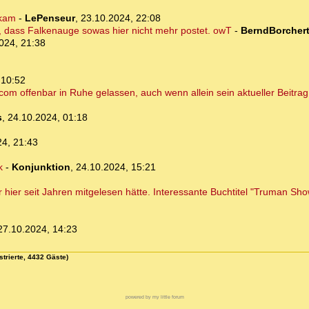
ekam
-
LePenseur
,
23.10.2024, 22:08
, dass Falkenauge sowas hier nicht mehr postet. owT
-
BerndBorcher
024, 21:38
 10:52
m offenbar in Ruhe gelassen, auch wenn allein sein aktueller Beitrag 
s
,
24.10.2024, 01:18
24, 21:43
k
-
Konjunktion
,
24.10.2024, 15:21
r hier seit Jahren mitgelesen hätte. Interessante Buchtitel "Truman 
27.10.2024, 14:23
strierte, 4432 Gäste)
powered by my little forum