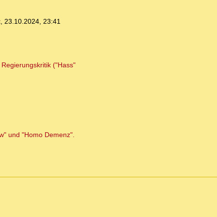
t
,
23.10.2024, 23:41
Regierungskritik ("Hass"
Show" und "Homo Demenz".