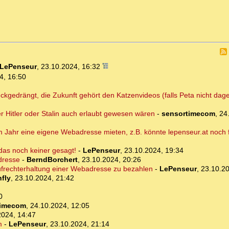
LePenseur
,
23.10.2024, 16:32
4, 16:50
rückgedrängt, die Zukunft gehört den Katzenvideos (falls Peta nicht dag
ter Hitler oder Stalin auch erlaubt gewesen wären
-
sensortimecom
,
24
 Jahr eine eigene Webadresse mieten, z.B. könnte lepenseur.at noch fr
das noch keiner gesagt!
-
LePenseur
,
23.10.2024, 19:34
dresse
-
BerndBorchert
,
23.10.2024, 20:26
Aufrechterhaltung einer Webadresse zu bezahlen
-
LePenseur
,
23.10.20
fly
,
23.10.2024, 21:42
0
timecom
,
24.10.2024, 12:05
2024, 14:47
m
-
LePenseur
,
23.10.2024, 21:14