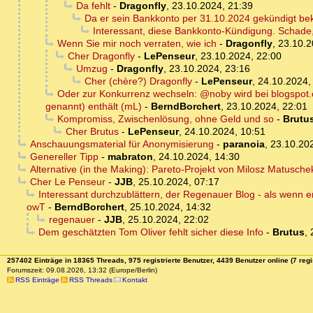
Da fehlt
-
Dragonfly
,
23.10.2024, 21:39
Da er sein Bankkonto per 31.10.2024 gekündigt b
Interessant, diese Bankkonto-Kündigung. Schade
Wenn Sie mir noch verraten, wie ich
-
Dragonfly
,
23.10.2
Cher Dragonfly
-
LePenseur
,
23.10.2024, 22:00
Umzug
-
Dragonfly
,
23.10.2024, 23:16
Cher (chère?) Dragonfly
-
LePenseur
,
24.10.2024,
Oder zur Konkurrenz wechseln: @noby wird bei blogspot.co
genannt) enthält (mL)
-
BerndBorchert
,
23.10.2024, 22:01
Kompromiss, Zwischenlösung, ohne Geld und so
-
Brutu
Cher Brutus
-
LePenseur
,
24.10.2024, 10:51
Anschauungsmaterial für Anonymisierung
-
paranoia
,
23.10.20
Genereller Tipp
-
mabraton
,
24.10.2024, 14:30
Alternative (in the Making): Pareto-Projekt von Milosz Matusche
Cher Le Penseur
-
JJB
,
25.10.2024, 07:17
Interessant durchzublättern, der Regenauer Blog - als wenn e
owT
-
BerndBorchert
,
25.10.2024, 14:32
regenauer
-
JJB
,
25.10.2024, 22:02
Dem geschätzten Tom Oliver fehlt sicher diese Info
-
Brutus
,
257402 Einträge in 18365 Threads, 975 registrierte Benutzer, 4439 Benutzer online (7 regi
Forumszeit: 09.08.2026, 13:32 (Europe/Berlin)
RSS Einträge
RSS Threads
Kontakt