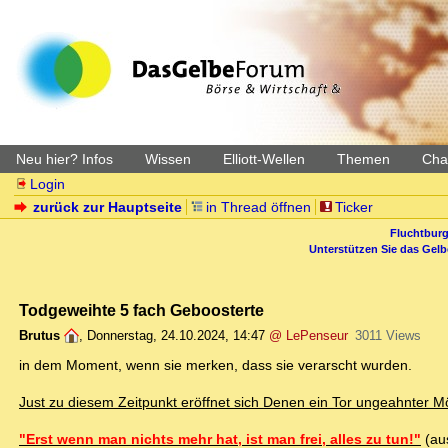
Neu hier? Infos
Wissen
Elliott-Wellen
Themen
Char
Login
zurück zur Hauptseite
in Thread öffnen
Ticker
Fluchtburg
Unterstützen Sie das Gel
Todgeweihte 5 fach Geboosterte
Brutus
,
Donnerstag, 24.10.2024, 14:47
@ LePenseur
3011 Views
in dem Moment, wenn sie merken, dass sie verarscht wurden.
Just zu diesem Zeitpunkt eröffnet sich Denen ein Tor ungeahnter Mö
"Erst wenn man nichts mehr hat, ist man frei, alles zu tun!"
(aus