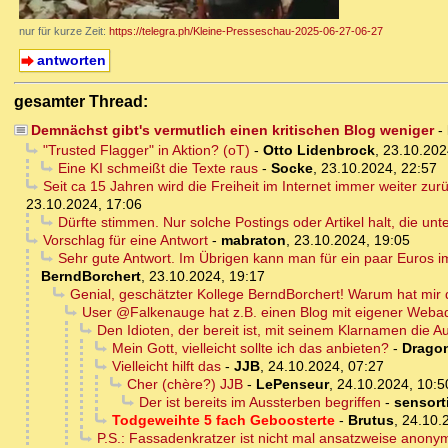
nur für kurze Zeit:
https://telegra.ph/Kleine-Presseschau-2025-06-27-06-27
antworten
gesamter Thread:
Demnächst gibt's vermutlich einen kritischen Blog weniger
-
"Trusted Flagger" in Aktion? (oT)
-
Otto Lidenbrock
,
23.10.202
Eine KI schmeißt die Texte raus
-
Socke
,
23.10.2024, 22:57
Seit ca 15 Jahren wird die Freiheit im Internet immer weiter zu
23.10.2024, 17:06
Dürfte stimmen. Nur solche Postings oder Artikel halt, die un
Vorschlag für eine Antwort
-
mabraton
,
23.10.2024, 19:05
Sehr gute Antwort. Im Übrigen kann man für ein paar Euros im
BerndBorchert
,
23.10.2024, 19:17
Genial, geschätzter Kollege BerndBorchert! Warum hat mir 
User @Falkenauge hat z.B. einen Blog mit eigener Weba
Den Idioten, der bereit ist, mit seinem Klarnamen die 
Mein Gott, vielleicht sollte ich das anbieten?
-
Dragon
Vielleicht hilft das
-
JJB
,
24.10.2024, 07:27
Cher (chère?) JJB
-
LePenseur
,
24.10.2024, 10:5
Der ist bereits im Aussterben begriffen
-
sensor
Todgeweihte 5 fach Geboosterte
-
Brutus
,
24.10.
P.S.: Fassadenkratzer ist nicht mal ansatzweise anony