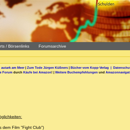
ts / Börsenlinks
Forumsarchive
 autark am Meer
|
Zum Tode Jürgen Küßners
|
Bücher vom Kopp-Verlag |
Datenschut
be Forum
durch
Käufe bei Amazon
! |
Weitere Buchempfehlungen
und
Amazonnavigat
glichkeiten:
 dem Film "Fight Club")