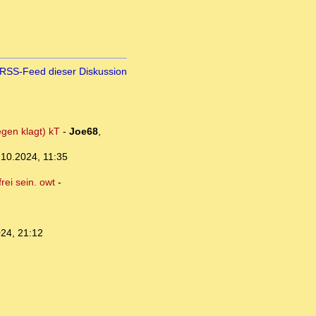
RSS-Feed dieser Diskussion
egen klagt) kT
-
Joe68
,
.10.2024, 11:35
ei sein. owt
-
24, 21:12