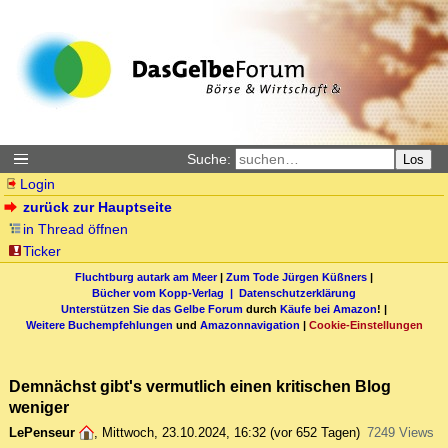
Suche:
Los
Login
zurück zur Hauptseite
in Thread öffnen
Ticker
Fluchtburg autark am Meer
|
Zum Tode Jürgen Küßners
|
Bücher vom Kopp-Verlag |
Datenschutzerklärung
Unterstützen Sie das Gelbe Forum
durch
Käufe bei Amazon
! |
Weitere Buchempfehlungen
und
Amazonnavigation
|
Cookie-Einstellungen
Demnächst gibt's vermutlich einen kritischen Blog
weniger
LePenseur
,
Mittwoch, 23.10.2024, 16:32
(vor 652 Tagen)
7249 Views