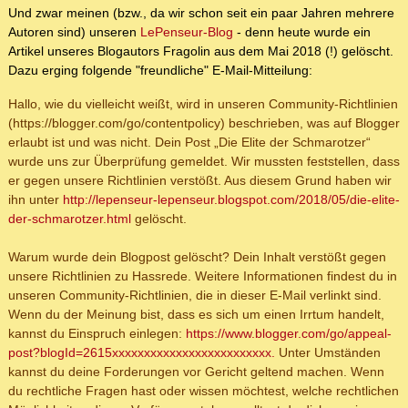
Und zwar meinen (bzw., da wir schon seit ein paar Jahren mehrere
Autoren sind) unseren
LePenseur-Blog
- denn heute wurde ein
Artikel unseres Blogautors Fragolin aus dem Mai 2018 (!) gelöscht.
Dazu erging folgende "freundliche" E-Mail-Mitteilung:
Hallo, wie du vielleicht weißt, wird in unseren Community-Richtlinien
(https://blogger.com/go/contentpolicy) beschrieben, was auf Blogger
erlaubt ist und was nicht. Dein Post „Die Elite der Schmarotzer“
wurde uns zur Überprüfung gemeldet. Wir mussten feststellen, dass
er gegen unsere Richtlinien verstößt. Aus diesem Grund haben wir
ihn unter
http://lepenseur-lepenseur.blogspot.com/2018/05/die-elite-
der-schmarotzer.html
gelöscht.
Warum wurde dein Blogpost gelöscht? Dein Inhalt verstößt gegen
unsere Richtlinien zu Hassrede. Weitere Informationen findest du in
unseren Community-Richtlinien, die in dieser E-Mail verlinkt sind.
Wenn du der Meinung bist, dass es sich um einen Irrtum handelt,
kannst du Einspruch einlegen:
https://www.blogger.com/go/appeal-
post?blogId=2615xxxxxxxxxxxxxxxxxxxxxxxxx.
Unter Umständen
kannst du deine Forderungen vor Gericht geltend machen. Wenn
du rechtliche Fragen hast oder wissen möchtest, welche rechtlichen