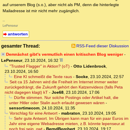
auf unserem Blog (s.o.), aber nicht als PM, denn die hinterlegte
Mailadresse ist mir nicht mehr zugänglich.
--
LePenseur
antworten
gesamter Thread:
RSS-Feed dieser Diskussion
Demnächst gibt's vermutlich einen kritischen Blog weniger
-
LePenseur
,
23.10.2024, 16:32
"Trusted Flagger" in Aktion? (oT)
-
Otto Lidenbrock
,
23.10.2024, 16:50
Eine KI schmeißt die Texte raus
-
Socke
,
23.10.2024, 22:57
Seit ca 15 Jahren wird die Freiheit im Internet immer weiter
zurückgedrängt, die Zukunft gehört den Katzenvideos (falls Peta
nicht dagegen klagt) kT
-
Joe68
,
23.10.2024, 17:06
Dürfte stimmen. Nur solche Postings oder Artikel halt, die
unter Hitler oder Stalin auch erlaubt gewesen wären
-
sensortimecom
,
24.10.2024, 11:35
Vorschlag für eine Antwort
-
mabraton
,
23.10.2024, 19:05
Sehr gute Antwort. Im Übrigen kann man für ein paar Euros im
Jahr eine eigene Webadresse mieten, z.B. könnte lepenseur.at
noch frei sein. owt
-
BerndBorchert
,
23.10.2024, 19:17