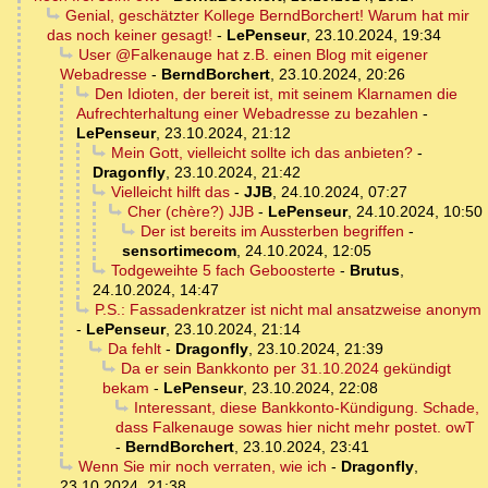
Genial, geschätzter Kollege BerndBorchert! Warum hat mir
das noch keiner gesagt!
-
LePenseur
,
23.10.2024, 19:34
User @Falkenauge hat z.B. einen Blog mit eigener
Webadresse
-
BerndBorchert
,
23.10.2024, 20:26
Den Idioten, der bereit ist, mit seinem Klarnamen die
Aufrechterhaltung einer Webadresse zu bezahlen
-
LePenseur
,
23.10.2024, 21:12
Mein Gott, vielleicht sollte ich das anbieten?
-
Dragonfly
,
23.10.2024, 21:42
Vielleicht hilft das
-
JJB
,
24.10.2024, 07:27
Cher (chère?) JJB
-
LePenseur
,
24.10.2024, 10:50
Der ist bereits im Aussterben begriffen
-
sensortimecom
,
24.10.2024, 12:05
Todgeweihte 5 fach Geboosterte
-
Brutus
,
24.10.2024, 14:47
P.S.: Fassadenkratzer ist nicht mal ansatzweise anonym
-
LePenseur
,
23.10.2024, 21:14
Da fehlt
-
Dragonfly
,
23.10.2024, 21:39
Da er sein Bankkonto per 31.10.2024 gekündigt
bekam
-
LePenseur
,
23.10.2024, 22:08
Interessant, diese Bankkonto-Kündigung. Schade,
dass Falkenauge sowas hier nicht mehr postet. owT
-
BerndBorchert
,
23.10.2024, 23:41
Wenn Sie mir noch verraten, wie ich
-
Dragonfly
,
23.10.2024, 21:38