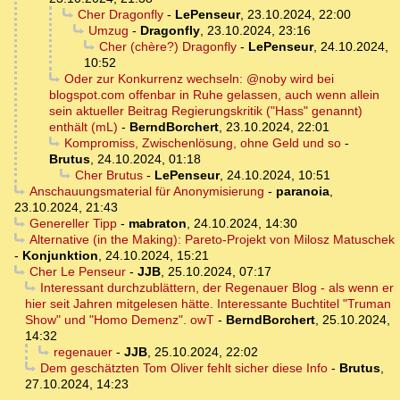
Cher Dragonfly
-
LePenseur
,
23.10.2024, 22:00
Umzug
-
Dragonfly
,
23.10.2024, 23:16
Cher (chère?) Dragonfly
-
LePenseur
,
24.10.2024,
10:52
Oder zur Konkurrenz wechseln: @noby wird bei
blogspot.com offenbar in Ruhe gelassen, auch wenn allein
sein aktueller Beitrag Regierungskritik ("Hass" genannt)
enthält (mL)
-
BerndBorchert
,
23.10.2024, 22:01
Kompromiss, Zwischenlösung, ohne Geld und so
-
Brutus
,
24.10.2024, 01:18
Cher Brutus
-
LePenseur
,
24.10.2024, 10:51
Anschauungsmaterial für Anonymisierung
-
paranoia
,
23.10.2024, 21:43
Genereller Tipp
-
mabraton
,
24.10.2024, 14:30
Alternative (in the Making): Pareto-Projekt von Milosz Matuschek
-
Konjunktion
,
24.10.2024, 15:21
Cher Le Penseur
-
JJB
,
25.10.2024, 07:17
Interessant durchzublättern, der Regenauer Blog - als wenn er
hier seit Jahren mitgelesen hätte. Interessante Buchtitel "Truman
Show" und "Homo Demenz". owT
-
BerndBorchert
,
25.10.2024,
14:32
regenauer
-
JJB
,
25.10.2024, 22:02
Dem geschätzten Tom Oliver fehlt sicher diese Info
-
Brutus
,
27.10.2024, 14:23