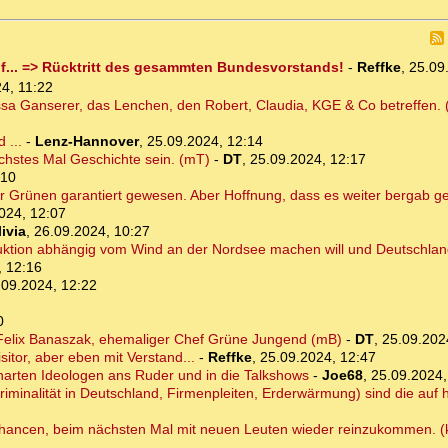
... => Rücktritt des gesammten Bundesvorstands!
-
Reffke
,
25.09
4, 11:22
Tessa Ganserer, das Lenchen, den Robert, Claudia, KGE & Co betreffen.
 ...
-
Lenz-Hannover
,
25.09.2024, 12:14
chstes Mal Geschichte sein. (mT)
-
DT
,
25.09.2024, 12:17
:10
er Grünen garantiert gewesen. Aber Hoffnung, dass es weiter bergab g
024, 12:07
ivia
,
26.09.2024, 10:27
uktion abhängig vom Wind an der Nordsee machen will und Deutschlan
, 12:16
.09.2024, 12:22
0
d Felix Banaszak, ehemaliger Chef Grüne Jungend (mB)
-
DT
,
25.09.202
itor, aber eben mit Verstand...
-
Reffke
,
25.09.2024, 12:47
harten Ideologen ans Ruder und in die Talkshows
-
Joe68
,
25.09.2024,
iminalität in Deutschland, Firmenpleiten, Erderwärmung) sind die auf h
 Chancen, beim nächsten Mal mit neuen Leuten wieder reinzukommen. 