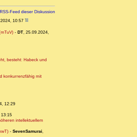
RSS-Feed dieser Diskussion
.2024, 10:57
 (mTuV)
-
DT
,
25.09.2024,
eht, besteht: Habeck und
d konkurrenzfähig mit
4, 12:29
 13:15
öheren intellektuellem
(kwT)
-
SevenSamurai
,