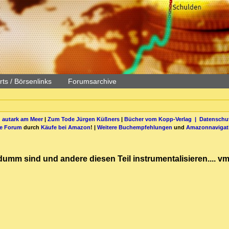
ts / Börsenlinks
Forumsarchive
 autark am Meer
|
Zum Tode Jürgen Küßners
|
Bücher vom Kopp-Verlag |
Datenschut
be Forum
durch
Käufe bei Amazon
! |
Weitere Buchempfehlungen
und
Amazonnavigat
mm sind und andere diesen Teil instrumentalisieren.... vmt