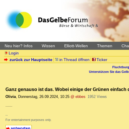
Neu hier? Infos
Wissen
Elliott-Wellen
Themen
Char
Login
zurück zur Hauptseite
in Thread öffnen
Ticker
Fluchtburg
Unterstützen Sie das Gel
Ganz genauso ist das. Wobei einige der Grünen einfach du
Olivia
,
Donnerstag, 26.09.2024, 10:25
@ ebbes
1952 Views
......
--
For entertainment purposes only.
antworten