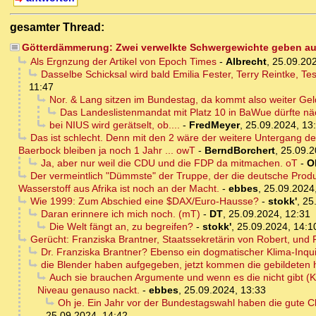
gesamter Thread:
Götterdämmerung: Zwei verwelkte Schwergewichte geben auf
Als Ergnzung der Artikel von Epoch Times
-
Albrecht
,
25.09.202
Dasselbe Schicksal wird bald Emilia Fester, Terry Reintke, 
11:47
Nor. & Lang sitzen im Bundestag, da kommt also weiter Geld
Das Landeslistenmandat mit Platz 10 in BaWue dürfte nä
bei NIUS wird gerätselt, ob....
-
FredMeyer
,
25.09.2024, 13
Das ist schlecht. Denn mit den 2 wäre der weitere Untergang d
Baerbock bleiben ja noch 1 Jahr ... owT
-
BerndBorchert
,
25.09.2
Ja, aber nur weil die CDU und die FDP da mitmachen. oT
-
Ol
Der vermeintlich "Dümmste" der Truppe, der die deutsche Prod
Wasserstoff aus Afrika ist noch an der Macht.
-
ebbes
,
25.09.2024
Wie 1999: Zum Abschied eine $DAX/Euro-Hausse?
-
stokk'
,
25
Daran erinnere ich mich noch. (mT)
-
DT
,
25.09.2024, 12:31
Die Welt fängt an, zu begreifen?
-
stokk'
,
25.09.2024, 14:1
Gerücht: Franziska Brantner, Staatssekretärin von Robert, un
Dr. Franziska Brantner? Ebenso ein dogmatischer Klima-Inquis
die Blender haben aufgegeben, jetzt kommen die gebildeten 
Auch sie brauchen Argumente und wenn es die nicht gibt (Kr
Niveau genauso nackt.
-
ebbes
,
25.09.2024, 13:33
Oh je. Ein Jahr vor der Bundestagswahl haben die gute
25.09.2024, 14:42