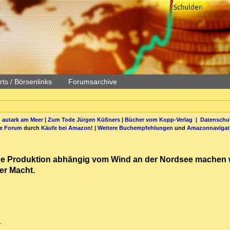
ts / Börsenlinks
Forumsarchive
 autark am Meer
|
Zum Tode Jürgen Küßners
|
Bücher vom Kopp-Verlag |
Datenschut
be Forum
durch
Käufe bei Amazon
! |
Weitere Buchempfehlungen
und
Amazonnavigat
che Produktion abhängig vom Wind an der Nordsee machen 
er Macht.
.