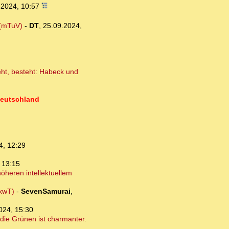
.2024, 10:57
 (mTuV)
-
DT
,
25.09.2024,
eht, besteht: Habeck und
Deutschland
4, 12:29
 13:15
öheren intellektuellem
(kwT)
-
SevenSamurai
,
024, 15:30
die Grünen ist charmanter.