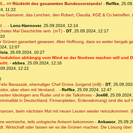
... => Rücktritt des gesammten Bundesvorstands!
-
Reffke
,
25.09
4, 11:22
Tessa Ganserer, das Lenchen, den Robert, Claudia, KGE & Co betreffen.
 ...
-
Lenz-Hannover
,
25.09.2024, 12:14
chstes Mal Geschichte sein. (mT)
-
DT
,
25.09.2024, 12:17
:10
er Grünen garantiert gewesen. Aber Hoffnung, dass es weiter bergab g
024, 12:07
ivia
,
26.09.2024, 10:27
 Produktion abhängig vom Wind an der Nordsee machen will und 
acht.
-
ebbes
,
25.09.2024, 12:16
.09.2024, 12:22
0
d Felix Banaszak, ehemaliger Chef Grüne Jungend (mB)
-
DT
,
25.09.202
itor, aber eben mit Verstand...
-
Reffke
,
25.09.2024, 12:47
harten Ideologen ans Ruder und in die Talkshows
-
Joe68
,
25.09.2024,
iminalität in Deutschland, Firmenpleiten, Erderwärmung) sind die auf h
 Chancen, beim nächsten Mal mit neuen Leuten wieder reinzukommen. 
ine wortreiche, teils unlogische Antwort bekommen
-
Ankawor
,
25.09.2
dt. Wirtschaft oder lassen wir es die Grünen machen. Die Lösung über 