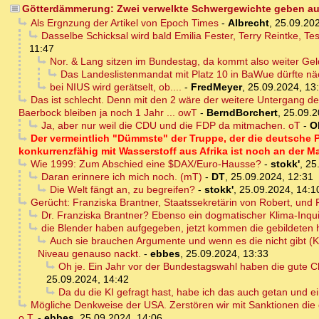
Götterdämmerung: Zwei verwelkte Schwergewichte geben auf
Als Ergnzung der Artikel von Epoch Times
-
Albrecht
,
25.09.202
Dasselbe Schicksal wird bald Emilia Fester, Terry Reintke, 
11:47
Nor. & Lang sitzen im Bundestag, da kommt also weiter Geld
Das Landeslistenmandat mit Platz 10 in BaWue dürfte nä
bei NIUS wird gerätselt, ob....
-
FredMeyer
,
25.09.2024, 13
Das ist schlecht. Denn mit den 2 wäre der weitere Untergang d
Baerbock bleiben ja noch 1 Jahr ... owT
-
BerndBorchert
,
25.09.2
Ja, aber nur weil die CDU und die FDP da mitmachen. oT
-
Ol
Der vermeintlich "Dümmste" der Truppe, der die deutsche
konkurrenzfähig mit Wasserstoff aus Afrika ist noch an der M
Wie 1999: Zum Abschied eine $DAX/Euro-Hausse?
-
stokk'
,
25
Daran erinnere ich mich noch. (mT)
-
DT
,
25.09.2024, 12:31
Die Welt fängt an, zu begreifen?
-
stokk'
,
25.09.2024, 14:1
Gerücht: Franziska Brantner, Staatssekretärin von Robert, un
Dr. Franziska Brantner? Ebenso ein dogmatischer Klima-Inquis
die Blender haben aufgegeben, jetzt kommen die gebildeten 
Auch sie brauchen Argumente und wenn es die nicht gibt (Kr
Niveau genauso nackt.
-
ebbes
,
25.09.2024, 13:33
Oh je. Ein Jahr vor der Bundestagswahl haben die gute
25.09.2024, 14:42
Da du die KI gefragt hast, habe ich das auch getan und e
Mögliche Denkweise der USA. Zerstören wir mit Sanktionen die 
o.T.
-
ebbes
,
25.09.2024, 14:06