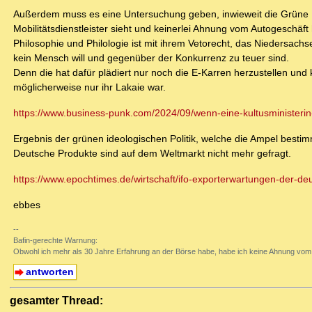
Außerdem muss es eine Untersuchung geben, inwieweit die Grüne Ham
Mobilitätsdienstleister sieht und keinerlei Ahnung vom Autogeschäf
Philosophie und Philologie ist mit ihrem Vetorecht, das Niedersach
kein Mensch will und gegenüber der Konkurrenz zu teuer sind.
Denn die hat dafür plädiert nur noch die E-Karren herzustellen und
möglicherweise nur ihr Lakaie war.
https://www.business-punk.com/2024/09/wenn-eine-kultusministerin
Ergebnis der grünen ideologischen Politik, welche die Ampel bestim
Deutsche Produkte sind auf dem Weltmarkt nicht mehr gefragt.
https://www.epochtimes.de/wirtschaft/ifo-exporterwartungen-der-deu
ebbes
--
Bafin-gerechte Warnung:
Obwohl ich mehr als 30 Jahre Erfahrung an der Börse habe, habe ich keine Ahnung vom 
antworten
gesamter Thread: