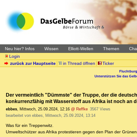
Neu hier? Infos
Wissen
Elliott-Wellen
Themen
Char
Login
zurück zur Hauptseite
in Thread öffnen
Ticker
Fluchtburg
Unterstützen Sie das Gel
Der vermeintlich "Dümmste" der Truppe, der die deuts
konkurrenzfähig mit Wasserstoff aus Afrika ist noch an d
ebbes
,
Mittwoch, 25.09.2024, 12:16
@ Reffke
3567 Views
bearbeitet von ebbes, Mittwoch, 25.09.2024, 13:14
Was für ein Treppenwitz.
Umweltschützer aus Afrika protestieren gegen den Plan der Grünen