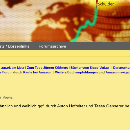
ts / Börsenlinks
Forumsarchive
 autark am Meer
|
Zum Tode Jürgen Küßners
|
Bücher vom Kopp-Verlag |
Datenschut
be Forum
durch
Käufe bei Amazon
! |
Weitere Buchempfehlungen
und
Amazonnavigat
7 Views
nnlich und weiblich ggf. durch Anton Hofreiter und Tessa Ganserer be