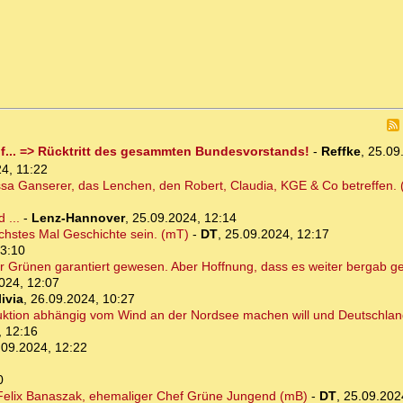
... => Rücktritt des gesammten Bundesvorstands!
-
Reffke
,
25.09
4, 11:22
Tessa Ganserer, das Lenchen, den Robert, Claudia, KGE & Co betreffen.
 ...
-
Lenz-Hannover
,
25.09.2024, 12:14
chstes Mal Geschichte sein. (mT)
-
DT
,
25.09.2024, 12:17
13:10
er Grünen garantiert gewesen. Aber Hoffnung, dass es weiter bergab g
024, 12:07
ivia
,
26.09.2024, 10:27
uktion abhängig vom Wind an der Nordsee machen will und Deutschlan
, 12:16
.09.2024, 12:22
0
d Felix Banaszak, ehemaliger Chef Grüne Jungend (mB)
-
DT
,
25.09.202