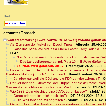
--
Fred
antworten
gesamter Thread:
Götterdämmerung: Zwei verwelkte Schwergewichte geben auf
Als Ergnzung der Artikel von Epoch Times
-
Albrecht
,
25.09.202
Dasselbe Schicksal wird bald Emilia Fester, Terry Reintke, 
11:47
Nor. & Lang sitzen im Bundestag, da kommt also weiter Geld
Das Landeslistenmandat mit Platz 10 in BaWue dürfte nä
bei NIUS wird gerätselt, ob....
-
FredMeyer
,
25.09.2024, 
Das ist schlecht. Denn mit den 2 wäre der weitere Untergang d
Baerbock bleiben ja noch 1 Jahr ... owT
-
BerndBorchert
,
25.09.2
Ja, aber nur weil die CDU und die FDP da mitmachen. oT
-
Ol
Der vermeintlich "Dümmste" der Truppe, der die deutsche Prod
Wasserstoff aus Afrika ist noch an der Macht.
-
ebbes
,
25.09.2024
Wie 1999: Zum Abschied eine $DAX/Euro-Hausse?
-
stokk'
,
25
Daran erinnere ich mich noch. (mT)
-
DT
,
25.09.2024, 12:31
Die Welt fängt an, zu begreifen?
-
stokk'
,
25.09.2024, 14:1
Gerücht: Franziska Brantner, Staatssekretärin von Robert, un