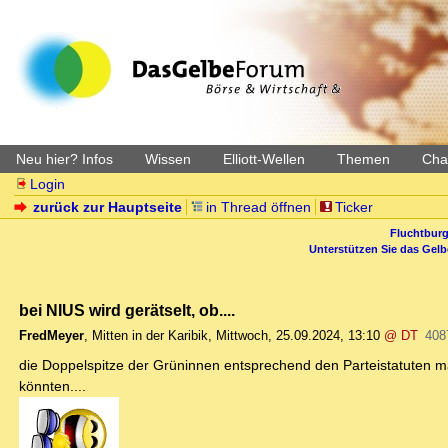
Neu hier? Infos
Wissen
Elliott-Wellen
Themen
Char
Login
zurück zur Hauptseite
in Thread öffnen
Ticker
Fluchtburg
Unterstützen Sie das Gel
bei NIUS wird gerätselt, ob....
FredMeyer
,
Mitten in der Karibik
,
Mittwoch, 25.09.2024, 13:10
@ DT
408
die Doppelspitze der Grüninnen entsprechend den Parteistatuten mä
könnten....