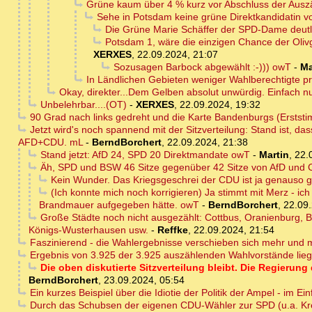
Grüne kaum über 4 % kurz vor Abschluss der Ausz
Sehe in Potsdam keine grüne Direktkandidatin v
Die Grüne Marie Schäffer der SPD-Dame deutli
Potsdam 1, wäre die einzigen Chance der Olivg
XERXES
,
22.09.2024, 21:07
Sozusagen Barbock abgewählt :-))) owT
-
Ma
In Ländlichen Gebieten weniger Wahlberechtigte pr
Okay, direkter...Dem Gelben absolut unwürdig. Einfach nu
Unbelehrbar....(OT)
-
XERXES
,
22.09.2024, 19:32
90 Grad nach links gedreht und die Karte Bandenburgs (Erstst
Jetzt wird's noch spannend mit der Sitzverteilung: Stand ist
AFD+CDU. mL
-
BerndBorchert
,
22.09.2024, 21:38
Stand jetzt: AfD 24, SPD 20 Direktmandate owT
-
Martin
,
22.
Äh, SPD und BSW 46 Sitze gegenüber 42 Sitze von AfD und C
Kein Wunder. Das Kriegsgeschrei der CDU ist ja genauso g
(Ich konnte mich noch korrigieren) Ja stimmt mit Merz - i
Brandmauer aufgegeben hätte. owT
-
BerndBorchert
,
22.09.
Große Städte noch nicht ausgezählt: Cottbus, Oranienburg, 
Königs-Wusterhausen usw.
-
Reffke
,
22.09.2024, 21:54
Faszinierend - die Wahlergebnisse verschieben sich mehr und m
Ergebnis von 3.925 der 3.925 auszählenden Wahlvorstände liegt
Die oben diskutierte Sitzverteilung bleibt. Die Regieru
BerndBorchert
,
23.09.2024, 05:54
Ein kurzes Beispiel über die Idiotie der Politik der Ampel - im E
Durch das Schubsen der eigenen CDU-Wähler zur SPD (u.a. Kre