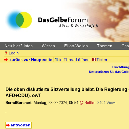
Neu hier? Infos
Wissen
Elliott-Wellen
Themen
Char
Login
zurück zur Hauptseite
in Thread öffnen
Ticker
Fluchtburg
Unterstützen Sie das Gel
Die oben diskutierte Sitzverteilung bleibt. Die Regierun
AFD+CDU). owT
BerndBorchert
,
Montag, 23.09.2024, 05:54
@ Reffke
3494 Views
.
antworten