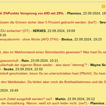
mit 3%Punkte Vorsprung vor AfD mit 29%.
-
Plancius
,
22.09.2024, 1
üssen die Grünen sicher über 5 Prozent gebracht werden. (kwT)
-
Sev
CDU einfacher! (OT)
-
XERXES
,
22.09.2024, 19:09
9:16
r herauskommt - ohne Worte (AFD 37%!)
-
Brutus
,
22.09.2024, 19:23
lt, also im Wahlvorstand eines Stimmbezirks gesessen? Was hast Du s
ungsausschuß
-
Rain
,
23.09.2024, 10:21
ßerhalb der eigenen Blase wieder - also dann "stimmig"?
-
Wayne Sc
l
-
Socke
,
23.09.2024, 22:02
rotokoll geschrieben, bevor Du es unterschrieben hast (Pflicht!). Du has
n den Wahllokalen. Da fehlen aber noch die Briefwahlstimmen und die
.2024, 19:49
och Zettel ausgefüllt werden? owT
-
Martin
,
22.09.2024, 20:12
er Auszählung. Warum, weiß ich auch leider nicht. (owT)
-
Plancius