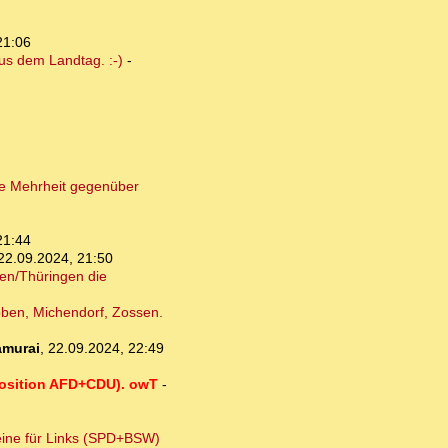
21:06
us dem Landtag. :-)
-
ne Mehrheit gegenüber
21:44
22.09.2024, 21:50
sen/Thüringen die
bben, Michendorf, Zossen.
murai
,
22.09.2024, 22:49
pposition AFD+CDU). owT
-
eine für Links (SPD+BSW)