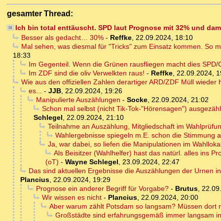
gesamter Thread:
Ich bin total enttäuscht. SPD laut Prognose mit 32% und da
Besser als gedacht… 30%
-
Reffke
,
22.09.2024, 18:10
Mal sehen, was diesmal für "Tricks" zum Einsatz kommen. So m
18:33
Im Gegenteil. Wenn die Grünen rausfliegen macht dies SPD/
Im ZDF sind die oliv Verwelkten raus!
-
Reffke
,
22.09.2024, 1
Wie aus den offiziellen Zahlen derartiger ARD/ZDF Müll wiede
es...
-
JJB
,
22.09.2024, 19:26
Manipulierte Auszählungen
-
Socke
,
22.09.2024, 21:02
Schon mal selbst (nicht Tik-Tok-"Hörensagen") ausgezäh
Schlegel
,
22.09.2024, 21:10
Teilnahme an Auszählung, Mitgliedschaft im Wahlprüf
Wahlergebnisse spiegeln m.E. schon die Stimmung au
Ja, war dabei, so liefen die Manipulationen im Wahlloka
Als Beisitzer (Wahlhelfer) hast das natürl. alles ins P
(oT)
-
Wayne Schlegel
,
23.09.2024, 22:47
Das sind aktuellen Ergebnisse die Auszählungen der Urnen i
Plancius
,
22.09.2024, 19:29
Prognose ein anderer Begriff für Vorgabe?
-
Brutus
,
22.09
Wir wissen es nicht
-
Plancius
,
22.09.2024, 20:00
Aber warum zählt Potsdam so langsam? Müssen dort n
Großstädte sind erfahrungsgemäß immer langsam in d