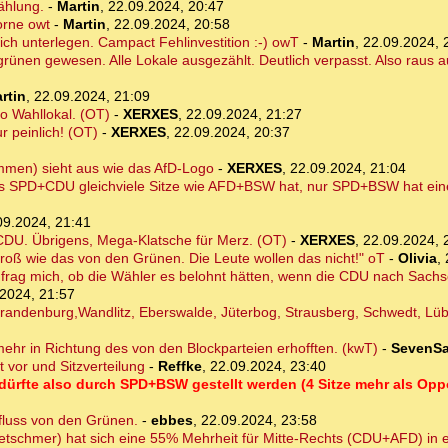
ählung.
-
Martin
,
22.09.2024, 20:47
orne owt
-
Martin
,
22.09.2024, 20:58
ch unterlegen. Campact Fehlinvestition :-) owT
-
Martin
,
22.09.2024, 
rünen gewesen. Alle Lokale ausgezählt. Deutlich verpasst. Also raus a
rtin
,
22.09.2024, 21:09
o Wahllokal. (OT)
-
XERXES
,
22.09.2024, 21:27
r peinlich! (OT)
-
XERXES
,
22.09.2024, 20:37
immen) sieht aus wie das AfD-Logo
-
XERXES
,
22.09.2024, 21:04
, dass SPD+CDU gleichviele Sitze wie AFD+BSW hat, nur SPD+BSW hat ei
09.2024, 21:41
DU. Übrigens, Mega-Klatsche für Merz. (OT)
-
XERXES
,
22.09.2024, 
roß wie das von den Grünen. Die Leute wollen das nicht!" oT
-
Olivia
,
ch frag mich, ob die Wähler es belohnt hätten, wenn die CDU nach Sach
2024, 21:57
Brandenburg,Wandlitz, Eberswalde, Jüterbog, Strausberg, Schwedt, Lü
ehr in Richtung des von den Blockparteien erhofften. (kwT)
-
SevenSa
 vor und Sitzverteilung
-
Reffke
,
22.09.2024, 23:40
ng dürfte also durch SPD+BSW gestellt werden (4 Sitze mehr als O
influss von den Grünen.
-
ebbes
,
22.09.2024, 23:58
tschmer) hat sich eine 55% Mehrheit für Mitte-Rechts (CDU+AFD) in 