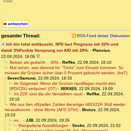
Views
.
antworten
gesamter Thread:
RSS-Feed dieser Diskussion
Ich bin total enttäuscht. SPD laut Prognose mit 32% und
damit 3%Punkte Vorsprung vor AfD mit 29%.
-
Plancius
,
22.09.2024, 18:06
Besser als gedacht… 30%
-
Reffke
,
22.09.2024, 18:10
Mal sehen, was diesmal für "Tricks" zum Einsatz kommen. So
müssen die Grünen sicher über 5 Prozent gebracht werden. (kwT)
-
SevenSamurai
,
22.09.2024, 18:33
Im Gegenteil. Wenn die Grünen rausfliegen macht dies
SPD/CDU einfacher! (OT)
-
XERXES
,
22.09.2024, 19:09
Im ZDF sind die oliv Verwelkten raus!
-
Reffke
,
22.09.2024,
19:16
Wie aus den offiziellen Zahlen derartiger ARD/ZDF Müll wieder
herauskommt - ohne Worte (AFD 37%!)
-
Brutus
,
22.09.2024,
19:23
es...
-
JJB
,
22.09.2024, 19:26
Manipulierte Auszählungen
-
Socke
,
22.09.2024, 21:02
Schon mal selbst (nicht Tik-Tok-"Hörensagen")