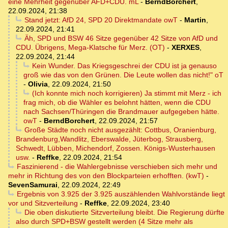
eine Mehrheit gegenüber AFD+CDU. mL
-
BerndBorchert
,
22.09.2024, 21:38
Stand jetzt: AfD 24, SPD 20 Direktmandate owT
-
Martin
,
22.09.2024, 21:41
Äh, SPD und BSW 46 Sitze gegenüber 42 Sitze von AfD und
CDU. Übrigens, Mega-Klatsche für Merz. (OT)
-
XERXES
,
22.09.2024, 21:44
Kein Wunder. Das Kriegsgeschrei der CDU ist ja genauso
groß wie das von den Grünen. Die Leute wollen das nicht!" oT
-
Olivia
,
22.09.2024, 21:50
(Ich konnte mich noch korrigieren) Ja stimmt mit Merz - ich
frag mich, ob die Wähler es belohnt hätten, wenn die CDU
nach Sachsen/Thüringen die Brandmauer aufgegeben hätte.
owT
-
BerndBorchert
,
22.09.2024, 21:57
Große Städte noch nicht ausgezählt: Cottbus, Oranienburg,
Brandenburg,Wandlitz, Eberswalde, Jüterbog, Strausberg,
Schwedt, Lübben, Michendorf, Zossen. Königs-Wusterhausen
usw.
-
Reffke
,
22.09.2024, 21:54
Faszinierend - die Wahlergebnisse verschieben sich mehr und
mehr in Richtung des von den Blockparteien erhofften. (kwT)
-
SevenSamurai
,
22.09.2024, 22:49
Ergebnis von 3.925 der 3.925 auszählenden Wahlvorstände liegt
vor und Sitzverteilung
-
Reffke
,
22.09.2024, 23:40
Die oben diskutierte Sitzverteilung bleibt. Die Regierung dürfte
also durch SPD+BSW gestellt werden (4 Sitze mehr als