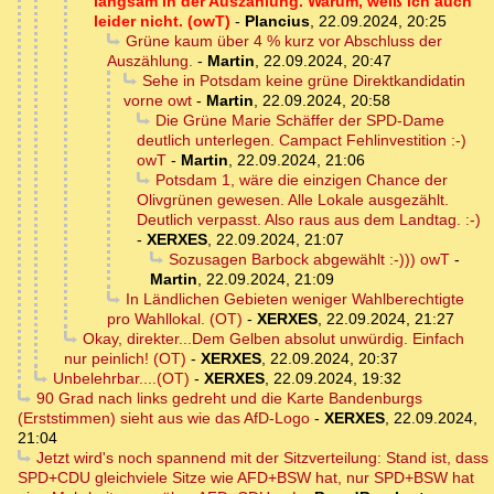
langsam in der Auszählung. Warum, weiß ich auch
leider nicht. (owT)
-
Plancius
,
22.09.2024, 20:25
Grüne kaum über 4 % kurz vor Abschluss der
Auszählung.
-
Martin
,
22.09.2024, 20:47
Sehe in Potsdam keine grüne Direktkandidatin
vorne owt
-
Martin
,
22.09.2024, 20:58
Die Grüne Marie Schäffer der SPD-Dame
deutlich unterlegen. Campact Fehlinvestition :-)
owT
-
Martin
,
22.09.2024, 21:06
Potsdam 1, wäre die einzigen Chance der
Olivgrünen gewesen. Alle Lokale ausgezählt.
Deutlich verpasst. Also raus aus dem Landtag. :-)
-
XERXES
,
22.09.2024, 21:07
Sozusagen Barbock abgewählt :-))) owT
-
Martin
,
22.09.2024, 21:09
In Ländlichen Gebieten weniger Wahlberechtigte
pro Wahllokal. (OT)
-
XERXES
,
22.09.2024, 21:27
Okay, direkter...Dem Gelben absolut unwürdig. Einfach
nur peinlich! (OT)
-
XERXES
,
22.09.2024, 20:37
Unbelehrbar....(OT)
-
XERXES
,
22.09.2024, 19:32
90 Grad nach links gedreht und die Karte Bandenburgs
(Erststimmen) sieht aus wie das AfD-Logo
-
XERXES
,
22.09.2024,
21:04
Jetzt wird's noch spannend mit der Sitzverteilung: Stand ist, dass
SPD+CDU gleichviele Sitze wie AFD+BSW hat, nur SPD+BSW hat