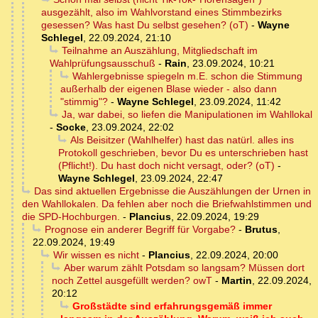
ausgezählt, also im Wahlvorstand eines Stimmbezirks
gesessen? Was hast Du selbst gesehen? (oT)
-
Wayne
Schlegel
,
22.09.2024, 21:10
Teilnahme an Auszählung, Mitgliedschaft im
Wahlprüfungsausschuß
-
Rain
,
23.09.2024, 10:21
Wahlergebnisse spiegeln m.E. schon die Stimmung
außerhalb der eigenen Blase wieder - also dann
"stimmig"?
-
Wayne Schlegel
,
23.09.2024, 11:42
Ja, war dabei, so liefen die Manipulationen im Wahllokal
-
Socke
,
23.09.2024, 22:02
Als Beisitzer (Wahlhelfer) hast das natürl. alles ins
Protokoll geschrieben, bevor Du es unterschrieben hast
(Pflicht!). Du hast doch nicht versagt, oder? (oT)
-
Wayne Schlegel
,
23.09.2024, 22:47
Das sind aktuellen Ergebnisse die Auszählungen der Urnen in
den Wahllokalen. Da fehlen aber noch die Briefwahlstimmen und
die SPD-Hochburgen.
-
Plancius
,
22.09.2024, 19:29
Prognose ein anderer Begriff für Vorgabe?
-
Brutus
,
22.09.2024, 19:49
Wir wissen es nicht
-
Plancius
,
22.09.2024, 20:00
Aber warum zählt Potsdam so langsam? Müssen dort
noch Zettel ausgefüllt werden? owT
-
Martin
,
22.09.2024,
20:12
Großstädte sind erfahrungsgemäß immer