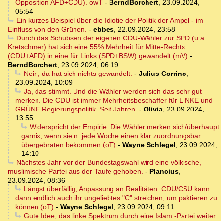
Opposition AFD+CDU). owT
-
BerndBorchert
,
23.09.2024,
05:54
Ein kurzes Beispiel über die Idiotie der Politik der Ampel - im
Einfluss von den Grünen.
-
ebbes
,
22.09.2024, 23:58
Durch das Schubsen der eigenen CDU-Wähler zur SPD (u.a.
Kretschmer) hat sich eine 55% Mehrheit für Mitte-Rechts
(CDU+AFD) in eine für Links (SPD+BSW) gewandelt (mV)
-
BerndBorchert
,
23.09.2024, 06:19
Nein, da hat sich nichts gewandelt.
-
Julius Corrino
,
23.09.2024, 10:09
Ja, das stimmt. Und die Wähler werden sich das sehr gut
merken. Die CDU ist immer Mehrheitsbeschaffer für LINKE und
GRÜNE Regierungspolitik. Seit Jahren.
-
Olivia
,
23.09.2024,
13:55
Widerspricht der Empirie: Die Wähler merken sich/überhaupt
garnix, wenn sie n. jede Woche einen klar zuordnungsbar
übergebraten bekommen (oT)
-
Wayne Schlegel
,
23.09.2024,
14:10
Nächstes Jahr vor der Bundestagswahl wird eine völkische,
muslimische Partei aus der Taufe gehoben.
-
Plancius
,
23.09.2024, 08:36
Längst überfällig, Anpassung an Realitäten. CDU/CSU kann
dann endlich auch ihr ungeliebtes "C" streichen, um paktieren zu
können (oT)
-
Wayne Schlegel
,
23.09.2024, 09:11
Gute Idee, das linke Spektrum durch eine Islam -Partei weiter