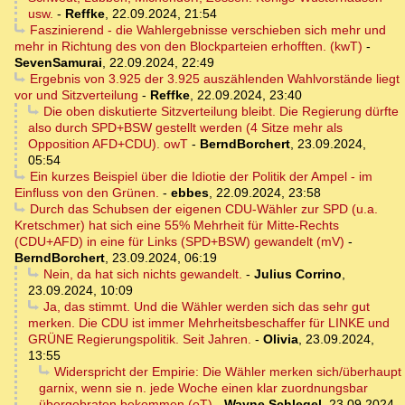
usw.
-
Reffke
,
22.09.2024, 21:54
Faszinierend - die Wahlergebnisse verschieben sich mehr und
mehr in Richtung des von den Blockparteien erhofften. (kwT)
-
SevenSamurai
,
22.09.2024, 22:49
Ergebnis von 3.925 der 3.925 auszählenden Wahlvorstände liegt
vor und Sitzverteilung
-
Reffke
,
22.09.2024, 23:40
Die oben diskutierte Sitzverteilung bleibt. Die Regierung dürfte
also durch SPD+BSW gestellt werden (4 Sitze mehr als
Opposition AFD+CDU). owT
-
BerndBorchert
,
23.09.2024,
05:54
Ein kurzes Beispiel über die Idiotie der Politik der Ampel - im
Einfluss von den Grünen.
-
ebbes
,
22.09.2024, 23:58
Durch das Schubsen der eigenen CDU-Wähler zur SPD (u.a.
Kretschmer) hat sich eine 55% Mehrheit für Mitte-Rechts
(CDU+AFD) in eine für Links (SPD+BSW) gewandelt (mV)
-
BerndBorchert
,
23.09.2024, 06:19
Nein, da hat sich nichts gewandelt.
-
Julius Corrino
,
23.09.2024, 10:09
Ja, das stimmt. Und die Wähler werden sich das sehr gut
merken. Die CDU ist immer Mehrheitsbeschaffer für LINKE und
GRÜNE Regierungspolitik. Seit Jahren.
-
Olivia
,
23.09.2024,
13:55
Widerspricht der Empirie: Die Wähler merken sich/überhaupt
garnix, wenn sie n. jede Woche einen klar zuordnungsbar
übergebraten bekommen (oT)
-
Wayne Schlegel
,
23.09.2024,