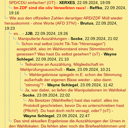
SPD/CDU einfacher! (OT)
-
XERXES
,
22.09.2024, 19:09
Im ZDF sind die oliv Verwelkten raus!
-
Reffke
,
22.09.2024,
19:16
Wie aus den offiziellen Zahlen derartiger ARD/ZDF Müll wieder
herauskommt - ohne Worte (AFD 37%!)
-
Brutus
,
22.09.2024,
19:23
es...
-
JJB
,
22.09.2024, 19:26
Manipulierte Auszählungen
-
Socke
,
22.09.2024, 21:02
Schon mal selbst (nicht Tik-Tok-"Hörensagen")
ausgezählt, also im Wahlvorstand eines Stimmbezirks
gesessen? Was hast Du selbst gesehen? (oT)
-
Wayne
Schlegel
,
22.09.2024, 21:10
Teilnahme an Auszählung, Mitgliedschaft im
Wahlprüfungsausschuß
-
Rain
,
23.09.2024, 10:21
Wahlergebnisse spiegeln m.E. schon die Stimmung
außerhalb der eigenen Blase wieder - also dann
"stimmig"?
-
Wayne Schlegel
,
23.09.2024, 11:42
Ja, war dabei, so liefen die Manipulationen im Wahllokal
-
Socke
,
23.09.2024, 22:02
Als Beisitzer (Wahlhelfer) hast das natürl. alles ins
Protokoll geschrieben, bevor Du es unterschrieben hast
(Pflicht!). Du hast doch nicht versagt, oder? (oT)
-
Wayne Schlegel
,
23.09.2024, 22:47
Das sind aktuellen Ergebnisse die Auszählungen der Urnen in
den Wahllokalen. Da fehlen aber noch die Briefwahlstimmen und