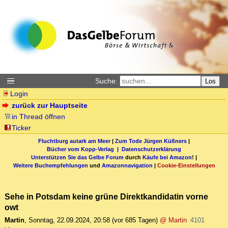
Suche:
Los
Login
zurück zur Hauptseite
in Thread öffnen
Ticker
Fluchtburg autark am Meer
|
Zum Tode Jürgen Küßners
|
Bücher vom Kopp-Verlag |
Datenschutzerklärung
Unterstützen Sie das Gelbe Forum
durch
Käufe bei Amazon
! |
Weitere Buchempfehlungen
und
Amazonnavigation
|
Cookie-Einstellungen
Sehe in Potsdam keine grüne Direktkandidatin vorne
owt
Martin
,
Sonntag, 22.09.2024, 20:58
(vor 685 Tagen)
@ Martin
4101