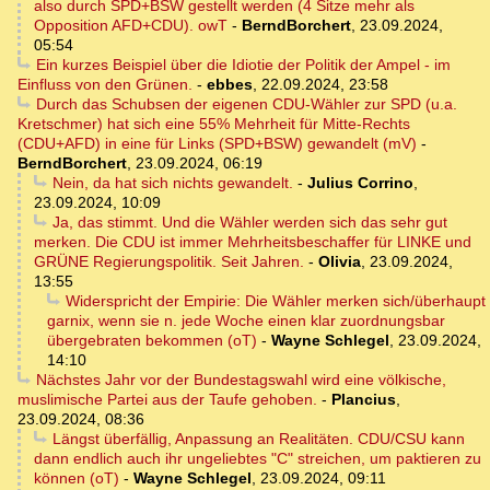
also durch SPD+BSW gestellt werden (4 Sitze mehr als
Opposition AFD+CDU). owT
-
BerndBorchert
,
23.09.2024,
05:54
Ein kurzes Beispiel über die Idiotie der Politik der Ampel - im
Einfluss von den Grünen.
-
ebbes
,
22.09.2024, 23:58
Durch das Schubsen der eigenen CDU-Wähler zur SPD (u.a.
Kretschmer) hat sich eine 55% Mehrheit für Mitte-Rechts
(CDU+AFD) in eine für Links (SPD+BSW) gewandelt (mV)
-
BerndBorchert
,
23.09.2024, 06:19
Nein, da hat sich nichts gewandelt.
-
Julius Corrino
,
23.09.2024, 10:09
Ja, das stimmt. Und die Wähler werden sich das sehr gut
merken. Die CDU ist immer Mehrheitsbeschaffer für LINKE und
GRÜNE Regierungspolitik. Seit Jahren.
-
Olivia
,
23.09.2024,
13:55
Widerspricht der Empirie: Die Wähler merken sich/überhaupt
garnix, wenn sie n. jede Woche einen klar zuordnungsbar
übergebraten bekommen (oT)
-
Wayne Schlegel
,
23.09.2024,
14:10
Nächstes Jahr vor der Bundestagswahl wird eine völkische,
muslimische Partei aus der Taufe gehoben.
-
Plancius
,
23.09.2024, 08:36
Längst überfällig, Anpassung an Realitäten. CDU/CSU kann
dann endlich auch ihr ungeliebtes "C" streichen, um paktieren zu
können (oT)
-
Wayne Schlegel
,
23.09.2024, 09:11