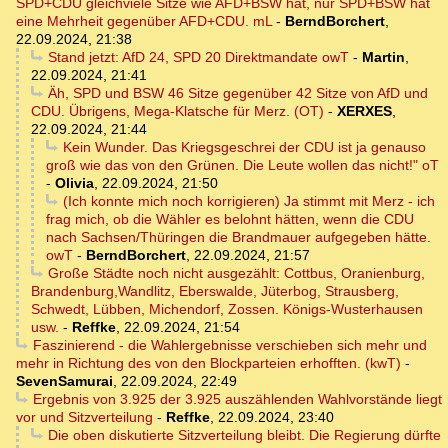
SPD+CDU gleichviele Sitze wie AFD+BSW hat, nur SPD+BSW hat
eine Mehrheit gegenüber AFD+CDU. mL
-
BerndBorchert
,
22.09.2024, 21:38
Stand jetzt: AfD 24, SPD 20 Direktmandate owT
-
Martin
,
22.09.2024, 21:41
Äh, SPD und BSW 46 Sitze gegenüber 42 Sitze von AfD und
CDU. Übrigens, Mega-Klatsche für Merz. (OT)
-
XERXES
,
22.09.2024, 21:44
Kein Wunder. Das Kriegsgeschrei der CDU ist ja genauso
groß wie das von den Grünen. Die Leute wollen das nicht!" oT
-
Olivia
,
22.09.2024, 21:50
(Ich konnte mich noch korrigieren) Ja stimmt mit Merz - ich
frag mich, ob die Wähler es belohnt hätten, wenn die CDU
nach Sachsen/Thüringen die Brandmauer aufgegeben hätte.
owT
-
BerndBorchert
,
22.09.2024, 21:57
Große Städte noch nicht ausgezählt: Cottbus, Oranienburg,
Brandenburg,Wandlitz, Eberswalde, Jüterbog, Strausberg,
Schwedt, Lübben, Michendorf, Zossen. Königs-Wusterhausen
usw.
-
Reffke
,
22.09.2024, 21:54
Faszinierend - die Wahlergebnisse verschieben sich mehr und
mehr in Richtung des von den Blockparteien erhofften. (kwT)
-
SevenSamurai
,
22.09.2024, 22:49
Ergebnis von 3.925 der 3.925 auszählenden Wahlvorstände liegt
vor und Sitzverteilung
-
Reffke
,
22.09.2024, 23:40
Die oben diskutierte Sitzverteilung bleibt. Die Regierung dürfte