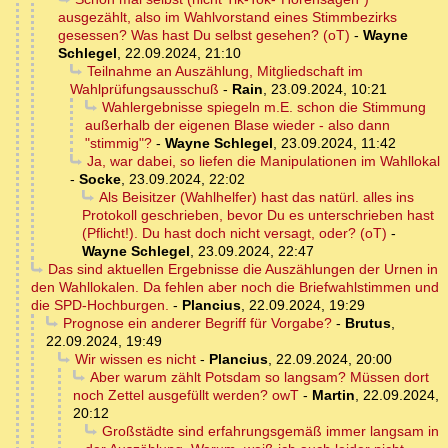
ausgezählt, also im Wahlvorstand eines Stimmbezirks
gesessen? Was hast Du selbst gesehen? (oT)
-
Wayne
Schlegel
,
22.09.2024, 21:10
Teilnahme an Auszählung, Mitgliedschaft im
Wahlprüfungsausschuß
-
Rain
,
23.09.2024, 10:21
Wahlergebnisse spiegeln m.E. schon die Stimmung
außerhalb der eigenen Blase wieder - also dann
"stimmig"?
-
Wayne Schlegel
,
23.09.2024, 11:42
Ja, war dabei, so liefen die Manipulationen im Wahllokal
-
Socke
,
23.09.2024, 22:02
Als Beisitzer (Wahlhelfer) hast das natürl. alles ins
Protokoll geschrieben, bevor Du es unterschrieben hast
(Pflicht!). Du hast doch nicht versagt, oder? (oT)
-
Wayne Schlegel
,
23.09.2024, 22:47
Das sind aktuellen Ergebnisse die Auszählungen der Urnen in
den Wahllokalen. Da fehlen aber noch die Briefwahlstimmen und
die SPD-Hochburgen.
-
Plancius
,
22.09.2024, 19:29
Prognose ein anderer Begriff für Vorgabe?
-
Brutus
,
22.09.2024, 19:49
Wir wissen es nicht
-
Plancius
,
22.09.2024, 20:00
Aber warum zählt Potsdam so langsam? Müssen dort
noch Zettel ausgefüllt werden? owT
-
Martin
,
22.09.2024,
20:12
Großstädte sind erfahrungsgemäß immer langsam in