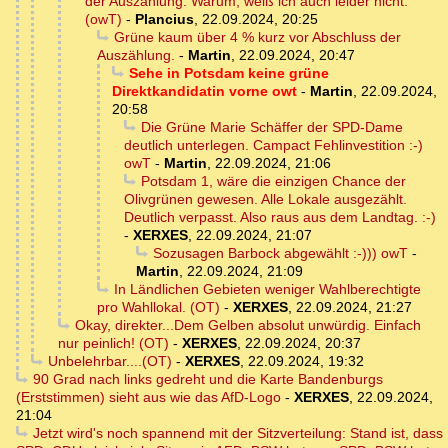
der Auszählung. Warum, weiß ich auch leider nicht.
(owT)
-
Plancius
,
22.09.2024, 20:25
Grüne kaum über 4 % kurz vor Abschluss der
Auszählung.
-
Martin
,
22.09.2024, 20:47
Sehe in Potsdam keine grüne
Direktkandidatin vorne owt
-
Martin
,
22.09.2024,
20:58
Die Grüne Marie Schäffer der SPD-Dame
deutlich unterlegen. Campact Fehlinvestition :-)
owT
-
Martin
,
22.09.2024, 21:06
Potsdam 1, wäre die einzigen Chance der
Olivgrünen gewesen. Alle Lokale ausgezählt.
Deutlich verpasst. Also raus aus dem Landtag. :-)
-
XERXES
,
22.09.2024, 21:07
Sozusagen Barbock abgewählt :-))) owT
-
Martin
,
22.09.2024, 21:09
In Ländlichen Gebieten weniger Wahlberechtigte
pro Wahllokal. (OT)
-
XERXES
,
22.09.2024, 21:27
Okay, direkter...Dem Gelben absolut unwürdig. Einfach
nur peinlich! (OT)
-
XERXES
,
22.09.2024, 20:37
Unbelehrbar....(OT)
-
XERXES
,
22.09.2024, 19:32
90 Grad nach links gedreht und die Karte Bandenburgs
(Erststimmen) sieht aus wie das AfD-Logo
-
XERXES
,
22.09.2024,
21:04
Jetzt wird's noch spannend mit der Sitzverteilung: Stand ist, dass