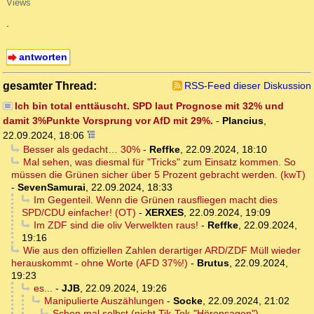
Views
.
antworten
gesamter Thread:
RSS-Feed dieser Diskussion
Ich bin total enttäuscht. SPD laut Prognose mit 32% und
damit 3%Punkte Vorsprung vor AfD mit 29%.
-
Plancius
,
22.09.2024, 18:06
Besser als gedacht… 30%
-
Reffke
,
22.09.2024, 18:10
Mal sehen, was diesmal für "Tricks" zum Einsatz kommen. So
müssen die Grünen sicher über 5 Prozent gebracht werden. (kwT)
-
SevenSamurai
,
22.09.2024, 18:33
Im Gegenteil. Wenn die Grünen rausfliegen macht dies
SPD/CDU einfacher! (OT)
-
XERXES
,
22.09.2024, 19:09
Im ZDF sind die oliv Verwelkten raus!
-
Reffke
,
22.09.2024,
19:16
Wie aus den offiziellen Zahlen derartiger ARD/ZDF Müll wieder
herauskommt - ohne Worte (AFD 37%!)
-
Brutus
,
22.09.2024,
19:23
es...
-
JJB
,
22.09.2024, 19:26
Manipulierte Auszählungen
-
Socke
,
22.09.2024, 21:02
Schon mal selbst (nicht Tik-Tok-"Hörensagen")