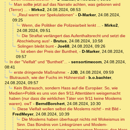
Man sollte jetzt auf das Narrativ achten, was geboren wird
(Terror) ...
-
Mirko2
,
24.08.2024, 08:53
„Reul warnt vor Spekulationen“
-
D-Marker
,
24.08.2024,
09:25
Wenn, die Politiker die Polizeiarbeit lenkt ...
-
Mirko2
,
24.08.2024, 09:51
Die Straftat verlängert das Aufenthaltsrecht und setzt die
Abschiebung aus!
-
Brutus
,
24.08.2024, 10:58
Solingen bleibt bunt
-
Joe68
,
24.08.2024, 09:26
Ist eben der Preis der Buntheit,
-
D-Marker
,
24.08.2024,
09:57
In der "Vielfalt" und "Buntheit"...
-
sensortimecom
,
24.08.2024,
08:41
erste dringende Maßnahme:
-
JJB
,
24.08.2024, 09:59
Blutrausch, wie der Fuchs im Hühnerstall
-
b.o.bachter
,
24.08.2024, 09:57
Kein Blutrausch, sondern Hass auf die Europäer. So, wie
Medien+Politik es uns von den 9/11 Attentätern weisgemacht
haben (nur dass die wirklichen Täter von 9/11 keine Moslems
waren). owT
-
BerndBorchert
,
24.08.2024, 10:30
Diese Vielfalt wollen selbst die Moslems nicht! - mit Bild
-
FredMeyer
,
24.08.2024, 10:39
Die Moslems haben überhaupt nichts mit Wokeismus im
Sinn. Das Bündnis von Linksgrünen und Moslem-
Immigranten hat nur einen gemeinsamen Nenner: den Hass