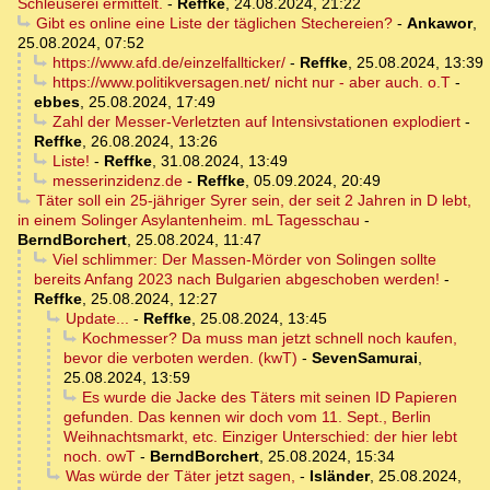
Schleuserei ermittelt.
-
Reffke
,
24.08.2024, 21:22
Gibt es online eine Liste der täglichen Stechereien?
-
Ankawor
,
25.08.2024, 07:52
https://www.afd.de/einzelfallticker/
-
Reffke
,
25.08.2024, 13:39
https://www.politikversagen.net/ nicht nur - aber auch. o.T
-
ebbes
,
25.08.2024, 17:49
Zahl der Messer-Verletzten auf Intensivstationen explodiert
-
Reffke
,
26.08.2024, 13:26
Liste!
-
Reffke
,
31.08.2024, 13:49
messerinzidenz.de
-
Reffke
,
05.09.2024, 20:49
Täter soll ein 25-jähriger Syrer sein, der seit 2 Jahren in D lebt,
in einem Solinger Asylantenheim. mL Tagesschau
-
BerndBorchert
,
25.08.2024, 11:47
Viel schlimmer: Der Massen-Mörder von Solingen sollte
bereits Anfang 2023 nach Bulgarien abgeschoben werden!
-
Reffke
,
25.08.2024, 12:27
Update...
-
Reffke
,
25.08.2024, 13:45
Kochmesser? Da muss man jetzt schnell noch kaufen,
bevor die verboten werden. (kwT)
-
SevenSamurai
,
25.08.2024, 13:59
Es wurde die Jacke des Täters mit seinen ID Papieren
gefunden. Das kennen wir doch vom 11. Sept., Berlin
Weihnachtsmarkt, etc. Einziger Unterschied: der hier lebt
noch. owT
-
BerndBorchert
,
25.08.2024, 15:34
Was würde der Täter jetzt sagen,
-
Isländer
,
25.08.2024,