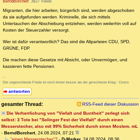
BerndBorchert
3827 Views
Migranten, die hier arbeiten, bürgerlich sind, werden abgeschoben
da sie aufgefunden werden. Kriminelle, die sich mittels
Untertauchen der Abschiebung entziehen, werden weiterhin voll auf
Kosten der Steuerzahler versorgt.
Wer ist dafür verantwortlich? Das sind die Altparteien CDU, SPD,
GRÜNE, FDP.
Die machen diese Gesetze mit Absicht, oder Unvermögen, und
kassieren fette Pensionen.
--
Der ungerechteste Friede ist noch immer besser als der gerechteste Krieg - Cicero
antworten
gesamter Thread:
RSS-Feed dieser Diskussion
Die Verherrlichung von "Viefalt und Buntheit" zerlegt sich
selbst: 3 Tote bei "Solinger Fest der Vielfalt" durch einen
Messerstecher, also mit 99% Sicherheit durch einen Moslem. mL
-
BerndBorchert
,
24.08.2024, 07:21
"einen Messerstecher"?
-
D-Marker
,
24.08.2024, 08:36