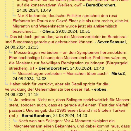
auf die konservativen Weißen. owT
-
BerndBorchert
,
24.08.2024, 10:49
Nur 3 bekannte, deutsche Politiker sprechen den rosa
Elefanten im Raum an: Gaza! Einer gilt als ultra rechts, eine ist
Migrantin und Wagenknecht wurde jetzt als antisemitisch
bezeichnet.....
-
Olivia
,
29.08.2024, 10:51
Das ist doch genau das, was die Messerverbieter im Bundesrat
und Bundestag gerade gut gebrauchen können.
-
SevenSamurai
,
24.08.2024, 12:13
Messertragen verbieten = an den Symptomen herumdoktern.
Eine nachhaltige Lösung des Messerstecher-Problems wäre es,
die Moslems zur freiwilligen Remigration zu bringen (Bürgergeld
streichen). oT
-
BerndBorchert
,
24.08.2024, 13:48
Messertragen verbieten = Menschen töten auch!
-
Mirko2
,
24.08.2024, 14:08
Haltet mich für verrückt, aber ein Detail spricht für die
Verwicklung der Geheimdienste bei dieser Tat.
-
ebbes
,
24.08.2024, 14:18
Ja, seltsam. Nicht nur, dass Solingen sprichwörtlich für Messer
steht, sondern auch, dass es gerade auf einem "Fest der Vielfalt"
passiert. Und es gab dort 1993 einen Brand mit 5 toten Türken
(mL)
-
BerndBorchert
,
24.08.2024, 14:43
Noch was aus Solingen: Vor 4 Monaten skalpiert ein
Machetenmann einen Bekannten, und dabei kommt raus, dass