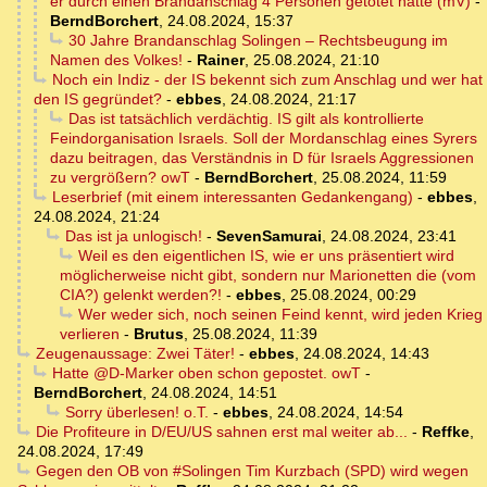
er durch einen Brandanschlag 4 Personen getötet hatte (mV)
-
BerndBorchert
,
24.08.2024, 15:37
30 Jahre Brandanschlag Solingen – Rechtsbeugung im
Namen des Volkes!
-
Rainer
,
25.08.2024, 21:10
Noch ein Indiz - der IS bekennt sich zum Anschlag und wer hat
den IS gegründet?
-
ebbes
,
24.08.2024, 21:17
Das ist tatsächlich verdächtig. IS gilt als kontrollierte
Feindorganisation Israels. Soll der Mordanschlag eines Syrers
dazu beitragen, das Verständnis in D für Israels Aggressionen
zu vergrößern? owT
-
BerndBorchert
,
25.08.2024, 11:59
Leserbrief (mit einem interessanten Gedankengang)
-
ebbes
,
24.08.2024, 21:24
Das ist ja unlogisch!
-
SevenSamurai
,
24.08.2024, 23:41
Weil es den eigentlichen IS, wie er uns präsentiert wird
möglicherweise nicht gibt, sondern nur Marionetten die (vom
CIA?) gelenkt werden?!
-
ebbes
,
25.08.2024, 00:29
Wer weder sich, noch seinen Feind kennt, wird jeden Krieg
verlieren
-
Brutus
,
25.08.2024, 11:39
Zeugenaussage: Zwei Täter!
-
ebbes
,
24.08.2024, 14:43
Hatte @D-Marker oben schon gepostet. owT
-
BerndBorchert
,
24.08.2024, 14:51
Sorry überlesen! o.T.
-
ebbes
,
24.08.2024, 14:54
Die Profiteure in D/EU/US sahnen erst mal weiter ab...
-
Reffke
,
24.08.2024, 17:49
Gegen den OB von #Solingen Tim Kurzbach (SPD) wird wegen