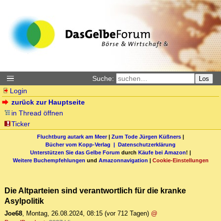
Suche:
Los
Login
zurück zur Hauptseite
in Thread öffnen
Ticker
Fluchtburg autark am Meer
|
Zum Tode Jürgen Küßners
|
Bücher vom Kopp-Verlag |
Datenschutzerklärung
Unterstützen Sie das Gelbe Forum
durch
Käufe bei Amazon
! |
Weitere Buchempfehlungen
und
Amazonnavigation
|
Cookie-Einstellungen
Die Altparteien sind verantwortlich für die kranke
Asylpolitik
Joe68
,
Montag, 26.08.2024, 08:15
(vor 712 Tagen)
@