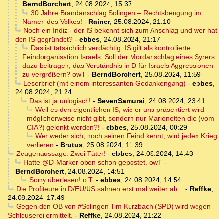
BerndBorchert
,
24.08.2024, 15:37
30 Jahre Brandanschlag Solingen – Rechtsbeugung im
Namen des Volkes!
-
Rainer
,
25.08.2024, 21:10
Noch ein Indiz - der IS bekennt sich zum Anschlag und wer hat
den IS gegründet?
-
ebbes
,
24.08.2024, 21:17
Das ist tatsächlich verdächtig. IS gilt als kontrollierte
Feindorganisation Israels. Soll der Mordanschlag eines Syrers
dazu beitragen, das Verständnis in D für Israels Aggressionen
zu vergrößern? owT
-
BerndBorchert
,
25.08.2024, 11:59
Leserbrief (mit einem interessanten Gedankengang)
-
ebbes
,
24.08.2024, 21:24
Das ist ja unlogisch!
-
SevenSamurai
,
24.08.2024, 23:41
Weil es den eigentlichen IS, wie er uns präsentiert wird
möglicherweise nicht gibt, sondern nur Marionetten die (vom
CIA?) gelenkt werden?!
-
ebbes
,
25.08.2024, 00:29
Wer weder sich, noch seinen Feind kennt, wird jeden Krieg
verlieren
-
Brutus
,
25.08.2024, 11:39
Zeugenaussage: Zwei Täter!
-
ebbes
,
24.08.2024, 14:43
Hatte @D-Marker oben schon gepostet. owT
-
BerndBorchert
,
24.08.2024, 14:51
Sorry überlesen! o.T.
-
ebbes
,
24.08.2024, 14:54
Die Profiteure in D/EU/US sahnen erst mal weiter ab...
-
Reffke
,
24.08.2024, 17:49
Gegen den OB von #Solingen Tim Kurzbach (SPD) wird wegen
Schleuserei ermittelt.
-
Reffke
,
24.08.2024, 21:22