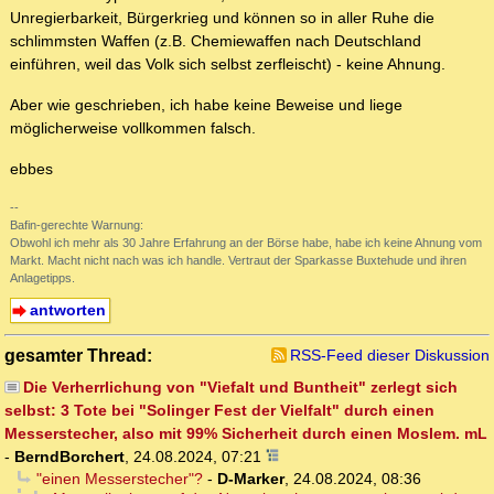
Unregierbarkeit, Bürgerkrieg und können so in aller Ruhe die
schlimmsten Waffen (z.B. Chemiewaffen nach Deutschland
einführen, weil das Volk sich selbst zerfleischt) - keine Ahnung.
Aber wie geschrieben, ich habe keine Beweise und liege
möglicherweise vollkommen falsch.
ebbes
--
Bafin-gerechte Warnung:
Obwohl ich mehr als 30 Jahre Erfahrung an der Börse habe, habe ich keine Ahnung vom
Markt. Macht nicht nach was ich handle. Vertraut der Sparkasse Buxtehude und ihren
Anlagetipps.
antworten
gesamter Thread:
RSS-Feed dieser Diskussion
Die Verherrlichung von "Viefalt und Buntheit" zerlegt sich
selbst: 3 Tote bei "Solinger Fest der Vielfalt" durch einen
Messerstecher, also mit 99% Sicherheit durch einen Moslem. mL
-
BerndBorchert
,
24.08.2024, 07:21
"einen Messerstecher"?
-
D-Marker
,
24.08.2024, 08:36