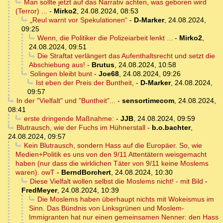
Man sollte jetzt auf das Narrativ achten, was geboren wird
(Terror) ...
-
Mirko2
,
24.08.2024, 08:53
„Reul warnt vor Spekulationen“
-
D-Marker
,
24.08.2024,
09:25
Wenn, die Politiker die Polizeiarbeit lenkt ...
-
Mirko2
,
24.08.2024, 09:51
Die Straftat verlängert das Aufenthaltsrecht und setzt die
Abschiebung aus!
-
Brutus
,
24.08.2024, 10:58
Solingen bleibt bunt
-
Joe68
,
24.08.2024, 09:26
Ist eben der Preis der Buntheit,
-
D-Marker
,
24.08.2024,
09:57
In der "Vielfalt" und "Buntheit"...
-
sensortimecom
,
24.08.2024,
08:41
erste dringende Maßnahme:
-
JJB
,
24.08.2024, 09:59
Blutrausch, wie der Fuchs im Hühnerstall
-
b.o.bachter
,
24.08.2024, 09:57
Kein Blutrausch, sondern Hass auf die Europäer. So, wie
Medien+Politik es uns von den 9/11 Attentätern weisgemacht
haben (nur dass die wirklichen Täter von 9/11 keine Moslems
waren). owT
-
BerndBorchert
,
24.08.2024, 10:30
Diese Vielfalt wollen selbst die Moslems nicht! - mit Bild
-
FredMeyer
,
24.08.2024, 10:39
Die Moslems haben überhaupt nichts mit Wokeismus im
Sinn. Das Bündnis von Linksgrünen und Moslem-
Immigranten hat nur einen gemeinsamen Nenner: den Hass