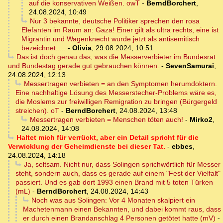
auf die konservativen Weißen. owT
-
BerndBorchert
,
24.08.2024, 10:49
Nur 3 bekannte, deutsche Politiker sprechen den rosa
Elefanten im Raum an: Gaza! Einer gilt als ultra rechts, eine ist
Migrantin und Wagenknecht wurde jetzt als antisemitisch
bezeichnet.....
-
Olivia
,
29.08.2024, 10:51
Das ist doch genau das, was die Messerverbieter im Bundesrat
und Bundestag gerade gut gebrauchen können.
-
SevenSamurai
,
24.08.2024, 12:13
Messertragen verbieten = an den Symptomen herumdoktern.
Eine nachhaltige Lösung des Messerstecher-Problems wäre es,
die Moslems zur freiwilligen Remigration zu bringen (Bürgergeld
streichen). oT
-
BerndBorchert
,
24.08.2024, 13:48
Messertragen verbieten = Menschen töten auch!
-
Mirko2
,
24.08.2024, 14:08
Haltet mich für verrückt, aber ein Detail spricht für die
Verwicklung der Geheimdienste bei dieser Tat.
-
ebbes
,
24.08.2024, 14:18
Ja, seltsam. Nicht nur, dass Solingen sprichwörtlich für Messer
steht, sondern auch, dass es gerade auf einem "Fest der Vielfalt"
passiert. Und es gab dort 1993 einen Brand mit 5 toten Türken
(mL)
-
BerndBorchert
,
24.08.2024, 14:43
Noch was aus Solingen: Vor 4 Monaten skalpiert ein
Machetenmann einen Bekannten, und dabei kommt raus, dass
er durch einen Brandanschlag 4 Personen getötet hatte (mV)
-