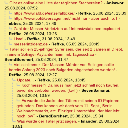
Gibt es online eine Liste der täglichen Stechereien?
-
Ankawor
,
25.08.2024, 07:52
https://www.afd.de/einzelfallticker/
-
Reffke
,
25.08.2024, 13:39
https://www.politikversagen.net/ nicht nur - aber auch. o.T
-
ebbes
,
25.08.2024, 17:49
Zahl der Messer-Verletzten auf Intensivstationen explodiert
-
Reffke
,
26.08.2024, 13:26
Liste!
-
Reffke
,
31.08.2024, 13:49
messerinzidenz.de
-
Reffke
,
05.09.2024, 20:49
Täter soll ein 25-jähriger Syrer sein, der seit 2 Jahren in D lebt,
in einem Solinger Asylantenheim. mL Tagesschau
-
BerndBorchert
,
25.08.2024, 11:47
Viel schlimmer: Der Massen-Mörder von Solingen sollte
bereits Anfang 2023 nach Bulgarien abgeschoben werden!
-
Reffke
,
25.08.2024, 12:27
Update...
-
Reffke
,
25.08.2024, 13:45
Kochmesser? Da muss man jetzt schnell noch kaufen,
bevor die verboten werden. (kwT)
-
SevenSamurai
,
25.08.2024, 13:59
Es wurde die Jacke des Täters mit seinen ID Papieren
gefunden. Das kennen wir doch vom 11. Sept., Berlin
Weihnachtsmarkt, etc. Einziger Unterschied: der hier lebt
noch. owT
-
BerndBorchert
,
25.08.2024, 15:34
Was würde der Täter jetzt sagen,
-
Isländer
,
25.08.2024,
18:51