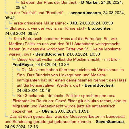
Ist eben der Preis der Buntheit,
-
D-Marker
,
24.08.2024,
09:57
In der "Vielfalt" und "Buntheit"...
-
sensortimecom
,
24.08.2024,
08:41
erste dringende Maßnahme:
-
JJB
,
24.08.2024, 09:59
Blutrausch, wie der Fuchs im Hühnerstall
-
b.o.bachter
,
24.08.2024, 09:57
Kein Blutrausch, sondern Hass auf die Europäer. So, wie
Medien+Politik es uns von den 9/11 Attentätern weisgemacht
haben (nur dass die wirklichen Täter von 9/11 keine Moslems
waren). owT
-
BerndBorchert
,
24.08.2024, 10:30
Diese Vielfalt wollen selbst die Moslems nicht! - mit Bild
-
FredMeyer
,
24.08.2024, 10:39
Die Moslems haben überhaupt nichts mit Wokeismus im
Sinn. Das Bündnis von Linksgrünen und Moslem-
Immigranten hat nur einen gemeinsamen Nenner: den Hass
auf die konservativen Weißen. owT
-
BerndBorchert
,
24.08.2024, 10:49
Nur 3 bekannte, deutsche Politiker sprechen den rosa
Elefanten im Raum an: Gaza! Einer gilt als ultra rechts, eine ist
Migrantin und Wagenknecht wurde jetzt als antisemitisch
bezeichnet.....
-
Olivia
,
29.08.2024, 10:51
Das ist doch genau das, was die Messerverbieter im Bundesrat
und Bundestag gerade gut gebrauchen können.
-
SevenSamurai
,
24.08.2024, 12:13