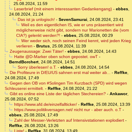
25.08.2024, 11:59
Leserbrief (mit einem interessanten Gedankengang)
-
ebbes
,
24.08.2024, 21:24
Das ist ja unlogisch!
-
SevenSamurai
,
24.08.2024, 23:41
Weil es den eigentlichen IS, wie er uns präsentiert wird
möglicherweise nicht gibt, sondern nur Marionetten die (vom
CIA?) gelenkt werden?!
-
ebbes
,
25.08.2024, 00:29
Wer weder sich, noch seinen Feind kennt, wird jeden Krieg
verlieren
-
Brutus
,
25.08.2024, 11:39
Zeugenaussage: Zwei Täter!
-
ebbes
,
24.08.2024, 14:43
Hatte @D-Marker oben schon gepostet. owT
-
BerndBorchert
,
24.08.2024, 14:51
Sorry überlesen! o.T.
-
ebbes
,
24.08.2024, 14:54
Die Profiteure in D/EU/US sahnen erst mal weiter ab...
-
Reffke
,
24.08.2024, 17:49
Gegen den OB von #Solingen Tim Kurzbach (SPD) wird wegen
Schleuserei ermittelt.
-
Reffke
,
24.08.2024, 21:22
Gibt es online eine Liste der täglichen Stechereien?
-
Ankawor
,
25.08.2024, 07:52
https://www.afd.de/einzelfallticker/
-
Reffke
,
25.08.2024, 13:39
https://www.politikversagen.net/ nicht nur - aber auch. o.T
-
ebbes
,
25.08.2024, 17:49
Zahl der Messer-Verletzten auf Intensivstationen explodiert
-
Reffke
,
26.08.2024, 13:26
Liste!
-
Reffke
,
31.08.2024, 13:49