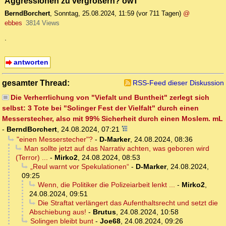
Aggressionen zu vergrößern? owT
BerndBorchert
,
Sonntag, 25.08.2024, 11:59
(vor 711 Tagen)
@
ebbes
3814 Views
.
antworten
gesamter Thread:
RSS-Feed dieser Diskussion
Die Verherrlichung von "Viefalt und Buntheit" zerlegt sich
selbst: 3 Tote bei "Solinger Fest der Vielfalt" durch einen
Messerstecher, also mit 99% Sicherheit durch einen Moslem. mL
-
BerndBorchert
,
24.08.2024, 07:21
"einen Messerstecher"?
-
D-Marker
,
24.08.2024, 08:36
Man sollte jetzt auf das Narrativ achten, was geboren wird
(Terror) ...
-
Mirko2
,
24.08.2024, 08:53
„Reul warnt vor Spekulationen“
-
D-Marker
,
24.08.2024,
09:25
Wenn, die Politiker die Polizeiarbeit lenkt ...
-
Mirko2
,
24.08.2024, 09:51
Die Straftat verlängert das Aufenthaltsrecht und setzt die
Abschiebung aus!
-
Brutus
,
24.08.2024, 10:58
Solingen bleibt bunt
-
Joe68
,
24.08.2024, 09:26