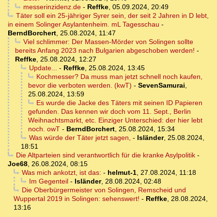
messerinzidenz.de
-
Reffke
,
05.09.2024, 20:49
Täter soll ein 25-jähriger Syrer sein, der seit 2 Jahren in D lebt,
in einem Solinger Asylantenheim. mL Tagesschau
-
BerndBorchert
,
25.08.2024, 11:47
Viel schlimmer: Der Massen-Mörder von Solingen sollte
bereits Anfang 2023 nach Bulgarien abgeschoben werden!
-
Reffke
,
25.08.2024, 12:27
Update...
-
Reffke
,
25.08.2024, 13:45
Kochmesser? Da muss man jetzt schnell noch kaufen,
bevor die verboten werden. (kwT)
-
SevenSamurai
,
25.08.2024, 13:59
Es wurde die Jacke des Täters mit seinen ID Papieren
gefunden. Das kennen wir doch vom 11. Sept., Berlin
Weihnachtsmarkt, etc. Einziger Unterschied: der hier lebt
noch. owT
-
BerndBorchert
,
25.08.2024, 15:34
Was würde der Täter jetzt sagen,
-
Isländer
,
25.08.2024,
18:51
Die Altparteien sind verantwortlich für die kranke Asylpolitik
-
Joe68
,
26.08.2024, 08:15
Was mich ankotzt, ist das:
-
helmut-1
,
27.08.2024, 11:18
Im Gegenteil
-
Isländer
,
28.08.2024, 02:48
Die Oberbürgermeister von Solingen, Remscheid und
Wuppertal 2019 in Solingen: sehenswert!
-
Reffke
,
28.08.2024,
13:16