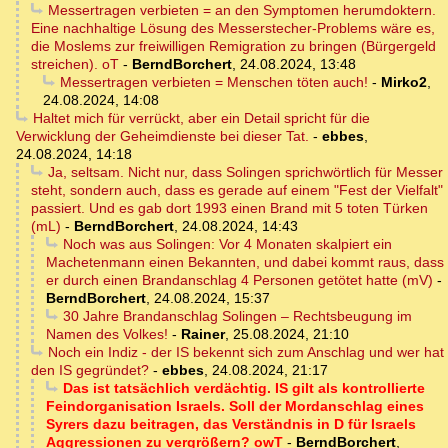
Messertragen verbieten = an den Symptomen herumdoktern.
Eine nachhaltige Lösung des Messerstecher-Problems wäre es,
die Moslems zur freiwilligen Remigration zu bringen (Bürgergeld
streichen). oT
-
BerndBorchert
,
24.08.2024, 13:48
Messertragen verbieten = Menschen töten auch!
-
Mirko2
,
24.08.2024, 14:08
Haltet mich für verrückt, aber ein Detail spricht für die
Verwicklung der Geheimdienste bei dieser Tat.
-
ebbes
,
24.08.2024, 14:18
Ja, seltsam. Nicht nur, dass Solingen sprichwörtlich für Messer
steht, sondern auch, dass es gerade auf einem "Fest der Vielfalt"
passiert. Und es gab dort 1993 einen Brand mit 5 toten Türken
(mL)
-
BerndBorchert
,
24.08.2024, 14:43
Noch was aus Solingen: Vor 4 Monaten skalpiert ein
Machetenmann einen Bekannten, und dabei kommt raus, dass
er durch einen Brandanschlag 4 Personen getötet hatte (mV)
-
BerndBorchert
,
24.08.2024, 15:37
30 Jahre Brandanschlag Solingen – Rechtsbeugung im
Namen des Volkes!
-
Rainer
,
25.08.2024, 21:10
Noch ein Indiz - der IS bekennt sich zum Anschlag und wer hat
den IS gegründet?
-
ebbes
,
24.08.2024, 21:17
Das ist tatsächlich verdächtig. IS gilt als kontrollierte
Feindorganisation Israels. Soll der Mordanschlag eines
Syrers dazu beitragen, das Verständnis in D für Israels
Aggressionen zu vergrößern? owT
-
BerndBorchert
,