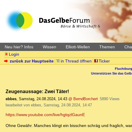
Neu hier? Infos
Wissen
Elliott-Wellen
Themen
Char
Login
zurück zur Hauptseite
in Thread öffnen
Ticker
Fluchtburg
Unterstützen Sie das Gel
Zeugenaussage: Zwei Täter!
ebbes
,
Samstag, 24.08.2024, 14:43
@ BerndBorchert
5890 Views
bearbeitet von ebbes, Samstag, 24.08.2024, 14:47
https://www.youtube.com/live/hgtqzlGaunE
Ohne Gewähr. Manches klingt ein bisschen schräg und fraglich, wa