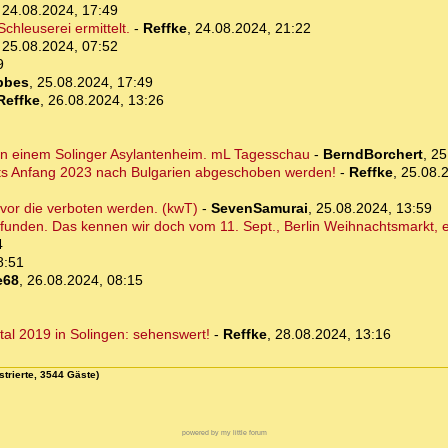
,
24.08.2024, 17:49
hleuserei ermittelt.
-
Reffke
,
24.08.2024, 21:22
,
25.08.2024, 07:52
9
bbes
,
25.08.2024, 17:49
Reffke
,
26.08.2024, 13:26
bt, in einem Solinger Asylantenheim. mL Tagesschau
-
BerndBorchert
,
25
its Anfang 2023 nach Bulgarien abgeschoben werden!
-
Reffke
,
25.08.
vor die verboten werden. (kwT)
-
SevenSamurai
,
25.08.2024, 13:59
funden. Das kennen wir doch vom 11. Sept., Berlin Weihnachtsmarkt, et
4
8:51
e68
,
26.08.2024, 08:15
l 2019 in Solingen: sehenswert!
-
Reffke
,
28.08.2024, 13:16
strierte, 3544 Gäste)
powered by my little forum