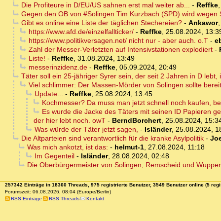
Die Profiteure in D/EU/US sahnen erst mal weiter ab...
-
Reffke
Gegen den OB von #Solingen Tim Kurzbach (SPD) wird wegen Sc
Gibt es online eine Liste der täglichen Stechereien?
-
Ankawor
https://www.afd.de/einzelfallticker/
-
Reffke
,
25.08.2024, 13:3
https://www.politikversagen.net/ nicht nur - aber auch. o.T
-
e
Zahl der Messer-Verletzten auf Intensivstationen explodiert
-
Liste!
-
Reffke
,
31.08.2024, 13:49
messerinzidenz.de
-
Reffke
,
05.09.2024, 20:49
Täter soll ein 25-jähriger Syrer sein, der seit 2 Jahren in D le
Viel schlimmer: Der Massen-Mörder von Solingen sollte bere
Update...
-
Reffke
,
25.08.2024, 13:45
Kochmesser? Da muss man jetzt schnell noch kaufen, be
Es wurde die Jacke des Täters mit seinen ID Papieren ge
der hier lebt noch. owT
-
BerndBorchert
,
25.08.2024, 15:3
Was würde der Täter jetzt sagen,
-
Isländer
,
25.08.2024, 1
Die Altparteien sind verantwortlich für die kranke Asylpolitik
-
Jo
Was mich ankotzt, ist das:
-
helmut-1
,
27.08.2024, 11:18
Im Gegenteil
-
Isländer
,
28.08.2024, 02:48
Die Oberbürgermeister von Solingen, Remscheid und Wupperta
257342 Einträge in 18360 Threads, 975 registrierte Benutzer, 3549 Benutzer online (5 regi
Forumszeit: 06.08.2026, 08:04 (Europe/Berlin)
RSS Einträge
RSS Threads
Kontakt