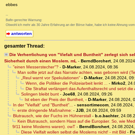
ebbes
--
Bafin-gerechte Warnung:
Obwohl ich mehr als 30 Jahre Erfahrung an der Börse habe, habe ich keine Ahnung vom 
antworten
gesamter Thread:
Die Verherrlichung von "Viefalt und Buntheit" zerlegt sich se
Sicherheit durch einen Moslem. mL
-
BerndBorchert
,
24.08.2024
"einen Messerstecher"?
-
D-Marker
,
24.08.2024, 08:36
Man sollte jetzt auf das Narrativ achten, was geboren wird (Ter
„Reul warnt vor Spekulationen“
-
D-Marker
,
24.08.2024, 09
Wenn, die Politiker die Polizeiarbeit lenkt ...
-
Mirko2
,
24.
Die Straftat verlängert das Aufenthaltsrecht und setzt di
Solingen bleibt bunt
-
Joe68
,
24.08.2024, 09:26
Ist eben der Preis der Buntheit,
-
D-Marker
,
24.08.2024, 
In der "Vielfalt" und "Buntheit"...
-
sensortimecom
,
24.08.2024,
erste dringende Maßnahme:
-
JJB
,
24.08.2024, 09:59
Blutrausch, wie der Fuchs im Hühnerstall
-
b.o.bachter
,
24.08.
Kein Blutrausch, sondern Hass auf die Europäer. So, wie Medi
9/11 keine Moslems waren). owT
-
BerndBorchert
,
24.08.2024,
Diese Vielfalt wollen selbst die Moslems nicht! - mit Bild
-
Fr