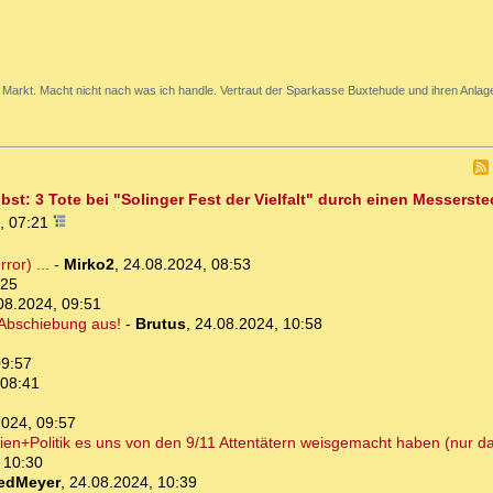
Markt. Macht nicht nach was ich handle. Vertraut der Sparkasse Buxtehude und ihren Anlage
lbst: 3 Tote bei "Solinger Fest der Vielfalt" durch einen Messerste
, 07:21
ror) ...
-
Mirko2
,
24.08.2024, 08:53
:25
08.2024, 09:51
e Abschiebung aus!
-
Brutus
,
24.08.2024, 10:58
09:57
 08:41
2024, 09:57
en+Politik es uns von den 9/11 Attentätern weisgemacht haben (nur da
 10:30
edMeyer
,
24.08.2024, 10:39