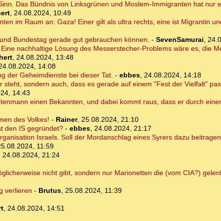
Sinn. Das Bündnis von Linksgrünen und Moslem-Immigranten hat nur
ert
,
24.08.2024, 10:49
ten im Raum an: Gaza! Einer gilt als ultra rechts, eine ist Migrantin 
t und Bundestag gerade gut gebrauchen können.
-
SevenSamurai
,
24.
ine nachhaltige Lösung des Messerstecher-Problems wäre es, die Mos
hert
,
24.08.2024, 13:48
24.08.2024, 14:08
lung der Geheimdienste bei dieser Tat.
-
ebbes
,
24.08.2024, 14:18
er steht, sondern auch, dass es gerade auf einem "Fest der Vielfalt" pa
24, 14:43
hetenmann einen Bekannten, und dabei kommt raus, dass er durch ein
men des Volkes!
-
Rainer
,
25.08.2024, 21:10
at den IS gegründet?
-
ebbes
,
24.08.2024, 21:17
ndorganisation Israels. Soll der Mordanschlag eines Syrers dazu beitragen
25.08.2024, 11:59
,
24.08.2024, 21:24
möglicherweise nicht gibt, sondern nur Marionetten die (vom CIA?) gele
g verlieren
-
Brutus
,
25.08.2024, 11:39
t
,
24.08.2024, 14:51