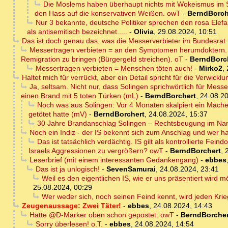
Die Moslems haben überhaupt nichts mit Wokeismus im 
den Hass auf die konservativen Weißen. owT
-
BerndBorch
Nur 3 bekannte, deutsche Politiker sprechen den rosa Elefan
als antisemitisch bezeichnet.....
-
Olivia
,
29.08.2024, 10:51
Das ist doch genau das, was die Messerverbieter im Bundesra
Messertragen verbieten = an den Symptomen herumdoktern. E
Remigration zu bringen (Bürgergeld streichen). oT
-
BerndBorc
Messertragen verbieten = Menschen töten auch!
-
Mirko2
,
Haltet mich für verrückt, aber ein Detail spricht für die Verwick
Ja, seltsam. Nicht nur, dass Solingen sprichwörtlich für Mess
einen Brand mit 5 toten Türken (mL)
-
BerndBorchert
,
24.08.20
Noch was aus Solingen: Vor 4 Monaten skalpiert ein Mac
getötet hatte (mV)
-
BerndBorchert
,
24.08.2024, 15:37
30 Jahre Brandanschlag Solingen – Rechtsbeugung im Na
Noch ein Indiz - der IS bekennt sich zum Anschlag und wer h
Das ist tatsächlich verdächtig. IS gilt als kontrollierte Fei
Israels Aggressionen zu vergrößern? owT
-
BerndBorchert
,
Leserbrief (mit einem interessanten Gedankengang)
-
ebbes
Das ist ja unlogisch!
-
SevenSamurai
,
24.08.2024, 23:41
Weil es den eigentlichen IS, wie er uns präsentiert wird 
25.08.2024, 00:29
Wer weder sich, noch seinen Feind kennt, wird jeden Krie
Zeugenaussage: Zwei Täter!
-
ebbes
,
24.08.2024, 14:43
Hatte @D-Marker oben schon gepostet. owT
-
BerndBorcher
Sorry überlesen! o.T.
-
ebbes
,
24.08.2024, 14:54