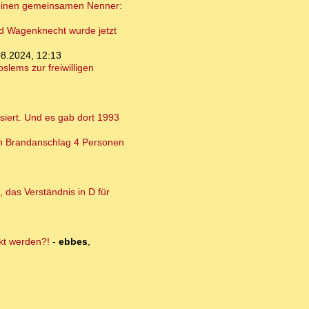
 einen gemeinsamen Nenner:
und Wagenknecht wurde jetzt
08.2024, 12:13
lems zur freiwilligen
ssiert. Und es gab dort 1993
en Brandanschlag 4 Personen
, das Verständnis in D für
nkt werden?!
-
ebbes
,