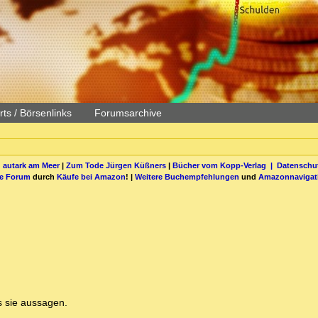
ts / Börsenlinks
Forumsarchive
 autark am Meer
|
Zum Tode Jürgen Küßners
|
Bücher vom Kopp-Verlag |
Datenschut
be Forum
durch
Käufe bei Amazon
! |
Weitere Buchempfehlungen
und
Amazonnavigat
s sie aussagen.