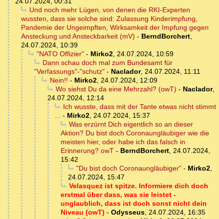
24.07.2024, 00:31
Und noch mehr Lügen, von denen die RKI-Experten
wussten, dass sie solche sind: Zulassung Kinderimpfung,
Pandemie der Ungeimpften, Wirksamkeit der Impfung gegen
Ansteckung und Ansteckbarkeit (mV)
-
BerndBorchert
,
24.07.2024, 10:39
"NATO Offizier"
-
Mirko2
,
24.07.2024, 10:59
Dann schau doch mal zum Bundesamt für
"Verfassungs"-"schutz"
-
Naclador
,
24.07.2024, 11:11
Nein!!
-
Mirko2
,
24.07.2024, 12:09
Wo siehst Du da eine Mehrzahl? (owT)
-
Naclador
,
24.07.2024, 12:14
Ich wusste, dass mit der Tante etwas nicht stimmt
...
-
Mirko2
,
24.07.2024, 15:37
Was erzürnt Dich eigentlich so an dieser
Aktion? Du bist doch Coronaungläubiger wie die
meisten hier, oder habe ich das falsch in
Erinnerung? owT
-
BerndBorchert
,
24.07.2024,
15:42
"Du bist doch Coronaungläubiger"
-
Mirko2
,
24.07.2024, 15:47
Velasquez ist spitze. Informiere dich doch
erstmal über dass, was sie leistet -
unglaublich, dass ist doch sonst nicht dein
Niveau (owT)
-
Odysseus
,
24.07.2024, 16:35