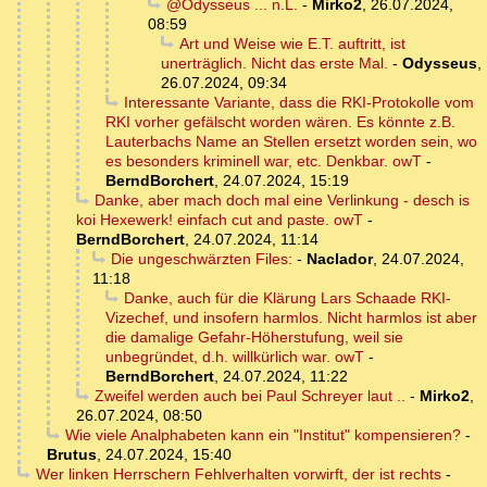
@Odysseus ... n.L.
-
Mirko2
,
26.07.2024,
08:59
Art und Weise wie E.T. auftritt, ist
unerträglich. Nicht das erste Mal.
-
Odysseus
,
26.07.2024, 09:34
Interessante Variante, dass die RKI-Protokolle vom
RKI vorher gefälscht worden wären. Es könnte z.B.
Lauterbachs Name an Stellen ersetzt worden sein, wo
es besonders kriminell war, etc. Denkbar. owT
-
BerndBorchert
,
24.07.2024, 15:19
Danke, aber mach doch mal eine Verlinkung - desch is
koi Hexewerk! einfach cut and paste. owT
-
BerndBorchert
,
24.07.2024, 11:14
Die ungeschwärzten Files:
-
Naclador
,
24.07.2024,
11:18
Danke, auch für die Klärung Lars Schaade RKI-
Vizechef, und insofern harmlos. Nicht harmlos ist aber
die damalige Gefahr-Höherstufung, weil sie
unbegründet, d.h. willkürlich war. owT
-
BerndBorchert
,
24.07.2024, 11:22
Zweifel werden auch bei Paul Schreyer laut ..
-
Mirko2
,
26.07.2024, 08:50
Wie viele Analphabeten kann ein "Institut" kompensieren?
-
Brutus
,
24.07.2024, 15:40
Wer linken Herrschern Fehlverhalten vorwirft, der ist rechts
-