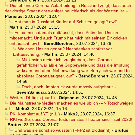
BerndBorchert
,
23.07.2024, 11:21
Die fehlende Corona-Aufarbeitung in Russland zeigt, dass auch
der dortige Staat nicht weniger heuchlerisch als der Westen ist.
-
Plancius
,
23.07.2024, 12:04
Hat man in Russland Kinder auf Schlitten gejagt? owT
-
Martin
,
23.07.2024, 13:15
Es hat mich damals enttäuscht, dass Putin den Unsinn
mitgemacht. Und auch Trump hat mich mit seinem Einknicken
enttäuscht. owT
-
BerndBorchert
,
23.07.2024, 13:26
Welchen Unsinn genau? Nachdenken schützt vor
Enttäuschung.
-
Martin
,
23.07.2024, 14:46
Mit Unsinn meine ich, zu glauben, dass Corona
gefährlicher war als eine Grippewelle und dass die Impfung
wirksam und ohne Nebenwirkung war. Sorry, ich war und bin
absoluter Coronaleugner. owT
-
BerndBorchert
,
23.07.2024,
14:56
Doch, doch, Impfdruck wurde massiv aufgebaut.
-
SevenSamurai
,
28.07.2024, 14:51
Weitere DL links (nur L)
-
Odysseus
,
23.07.2024, 14:45
Die Mainstream-Medien machen es wie üblich ---> Totschweigen
o.T.
-
Mirko2
,
23.07.2024, 15:16
PK: Komplett auf YT (n.L.)
-
Mirko2
,
23.07.2024, 16:37
RKI wußte, dass Corona-Tests reinstes Theater sind - seit 2020!
-
Brutus
,
23.07.2024, 21:07
Und was sie sonst so wussten (FFP2 ist Blödsinn!)
-
Brutus
,