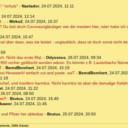
"-"schutz"
-
Naclador
,
24.07.2024, 11:11
,
24.07.2024, 12:14
 ...
-
Mirko2
,
24.07.2024, 15:37
n? Du bist doch Coronaungläubiger wie die meisten hier, oder habe ich 
24.07.2024, 15:47
mal über dass, was sie leistet - unglaublich, dass ist doch sonst nicht d
:59
ich. Nicht das erste Mal.
-
Odysseus
,
26.07.2024, 09:34
m RKI vorher gefälscht worden wären. Es könnte z.B. Lauterbachs Name
T
-
BerndBorchert
,
24.07.2024, 15:19
koi Hexewerk! einfach cut and paste. owT
-
BerndBorchert
,
24.07.202
11:18
chef, und insofern harmlos. Nicht harmlos ist aber die damalige Gefahr
rt
,
24.07.2024, 11:22
,
26.07.2024, 08:50
ren?
-
Brutus
,
24.07.2024, 15:40
kawor
,
24.07.2024, 11:45
und Pfizer her ablesbar
-
Brutus
,
25.07.2024, 20:50
strierte, 3366 Gäste)