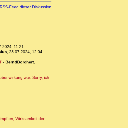
RSS-Feed dieser Diskussion
7.2024, 11:21
cius
,
23.07.2024, 12:04
T
-
BerndBorchert
,
ebenwirkung war. Sorry, ich
impften, Wirksamkeit der