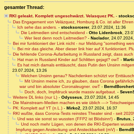
gesamter Thread:
RKI geleakt. Komplett ungeschwärzt. Velasquez PK.
-
stockso
Das Engagement von Velázquez, Homburg & Co. ist aller Ehren w
Ich sehe das anders.
-
stocksorcerer
,
23.07.2024, 11:36
Die Leitmedien sind entscheidend
-
Otto Lidenbrock
,
23.0
Wer liest denn noch Leitmedien?
-
Naclador
,
24.07.2024,
Bei mir funktioniert der Link nicht - nur Meldung "something went
Bei mir das gleiche. Aber dieser link hier auf X funktioniert. 
Die fehlende Corona-Aufarbeitung in Russland zeigt, dass auch d
Hat man in Russland Kinder auf Schlitten gejagt? owT
-
Marti
Es hat mich damals enttäuscht, dass Putin den Unsinn mitge
23.07.2024, 13:26
Welchen Unsinn genau? Nachdenken schützt vor Enttäusc
Mit Unsinn meine ich, zu glauben, dass Corona gefährlic
war und bin absoluter Coronaleugner. owT
-
BerndBorchert
Doch, doch, Impfdruck wurde massiv aufgebaut.
-
Seven
Weitere DL links (nur L)
-
Odysseus
,
23.07.2024, 14:45
Die Mainstream-Medien machen es wie üblich ---> Totschweigen
PK: Komplett auf YT (n.L.)
-
Mirko2
,
23.07.2024, 16:37
RKI wußte, dass Corona-Tests reinstes Theater sind - seit 2020
Und was sie sonst so wussten (FFP2 ist Blödsinn!)
-
Brutus
,
Und noch mehr Lügen, von denen die RKI-Experten wussten
Impfung gegen Ansteckung und Ansteckbarkeit (mV)
-
BerndB