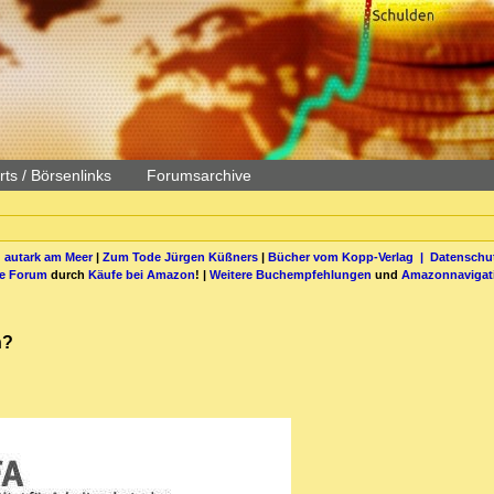
ts / Börsenlinks
Forumsarchive
 autark am Meer
|
Zum Tode Jürgen Küßners
|
Bücher vom Kopp-Verlag |
Datenschut
be Forum
durch
Käufe bei Amazon
! |
Weitere Buchempfehlungen
und
Amazonnavigat
n?