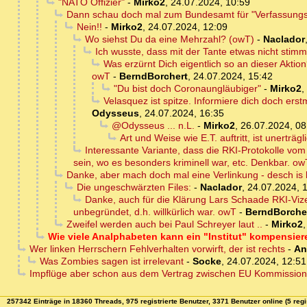
"NATO Offizier"
-
Mirko2
,
24.07.2024, 10:59
Dann schau doch mal zum Bundesamt für "Verfassungs
Nein!!
-
Mirko2
,
24.07.2024, 12:09
Wo siehst Du da eine Mehrzahl? (owT)
-
Naclador
Ich wusste, dass mit der Tante etwas nicht stimmt
Was erzürnt Dich eigentlich so an dieser Aktio
owT
-
BerndBorchert
,
24.07.2024, 15:42
"Du bist doch Coronaungläubiger"
-
Mirko2
,
Velasquez ist spitze. Informiere dich doch erst
Odysseus
,
24.07.2024, 16:35
@Odysseus ... n.L.
-
Mirko2
,
26.07.2024, 08
Art und Weise wie E.T. auftritt, ist unerträgl
Interessante Variante, dass die RKI-Protokolle vo
sein, wo es besonders kriminell war, etc. Denkbar. ow
Danke, aber mach doch mal eine Verlinkung - desch is 
Die ungeschwärzten Files:
-
Naclador
,
24.07.2024, 
Danke, auch für die Klärung Lars Schaade RKI-Vize
unbegründet, d.h. willkürlich war. owT
-
BerndBorche
Zweifel werden auch bei Paul Schreyer laut ..
-
Mirko2
Wie viele Analphabeten kann ein "Institut" kompensie
Wer linken Herrschern Fehlverhalten vorwirft, der ist rechts
-
An
Was Zombies sagen ist irrelevant
-
Socke
,
24.07.2024, 12:51
Impflüge aber schon aus dem Vertrag zwischen EU Kommission 
257342 Einträge in 18360 Threads, 975 registrierte Benutzer, 3371 Benutzer online (5 regi