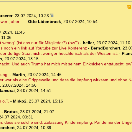
rcerer
,
23.07.2024, 10:23
ert, aber ...
-
Otto Lidenbrock
,
23.07.2024, 10:54
7.2024, 11:45
 11:06
 wrong" (ist das nur für Mitglieder?) (owT)
-
heller
,
23.07.2024, 11:10
Plus noch ein link auf Youtube zur Live Konferenz
-
BerndBorchert
,
23.0
er dortige Staat nicht weniger heuchlerisch als der Westen ist.
-
Plan
n
,
23.07.2024, 13:15
macht. Und auch Trump hat mich mit seinem Einknicken enttäuscht. ow
hung.
-
Martin
,
23.07.2024, 14:46
her war als eine Grippewelle und dass die Impfung wirksam und ohne N
,
23.07.2024, 14:56
Samurai
,
28.07.2024, 14:51
 o.T.
-
Mirko2
,
23.07.2024, 15:16
!
-
Brutus
,
23.07.2024, 21:07
24.07.2024, 00:31
, dass sie solche sind: Zulassung Kinderimpfung, Pandemie der Unge
orchert
,
24.07.2024, 10:39