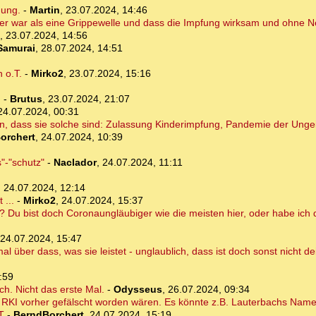
hung.
-
Martin
,
23.07.2024, 14:46
her war als eine Grippewelle und dass die Impfung wirksam und ohne N
,
23.07.2024, 14:56
Samurai
,
28.07.2024, 14:51
 o.T.
-
Mirko2
,
23.07.2024, 15:16
!
-
Brutus
,
23.07.2024, 21:07
24.07.2024, 00:31
, dass sie solche sind: Zulassung Kinderimpfung, Pandemie der Unge
orchert
,
24.07.2024, 10:39
"-"schutz"
-
Naclador
,
24.07.2024, 11:11
,
24.07.2024, 12:14
 ...
-
Mirko2
,
24.07.2024, 15:37
n? Du bist doch Coronaungläubiger wie die meisten hier, oder habe ich 
24.07.2024, 15:47
mal über dass, was sie leistet - unglaublich, dass ist doch sonst nicht d
:59
ich. Nicht das erste Mal.
-
Odysseus
,
26.07.2024, 09:34
m RKI vorher gefälscht worden wären. Es könnte z.B. Lauterbachs Name
T
-
BerndBorchert
,
24.07.2024, 15:19