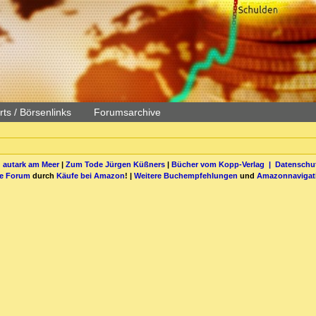
ts / Börsenlinks
Forumsarchive
 autark am Meer
|
Zum Tode Jürgen Küßners
|
Bücher vom Kopp-Verlag |
Datenschut
be Forum
durch
Käufe bei Amazon
! |
Weitere Buchempfehlungen
und
Amazonnavigat