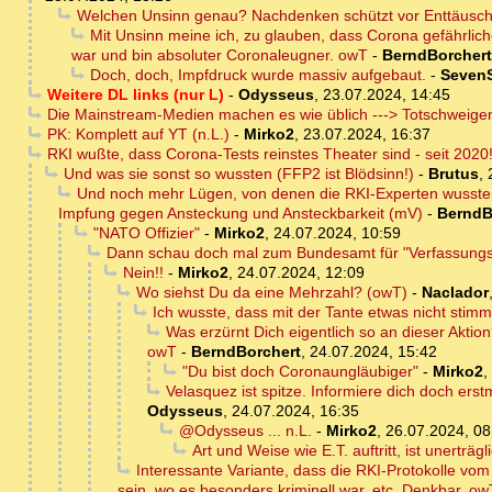
Welchen Unsinn genau? Nachdenken schützt vor Enttäusc
Mit Unsinn meine ich, zu glauben, dass Corona gefährlic
war und bin absoluter Coronaleugner. owT
-
BerndBorchert
Doch, doch, Impfdruck wurde massiv aufgebaut.
-
Seven
Weitere DL links (nur L)
-
Odysseus
,
23.07.2024, 14:45
Die Mainstream-Medien machen es wie üblich ---> Totschweigen
PK: Komplett auf YT (n.L.)
-
Mirko2
,
23.07.2024, 16:37
RKI wußte, dass Corona-Tests reinstes Theater sind - seit 2020
Und was sie sonst so wussten (FFP2 ist Blödsinn!)
-
Brutus
,
Und noch mehr Lügen, von denen die RKI-Experten wussten
Impfung gegen Ansteckung und Ansteckbarkeit (mV)
-
BerndB
"NATO Offizier"
-
Mirko2
,
24.07.2024, 10:59
Dann schau doch mal zum Bundesamt für "Verfassungs
Nein!!
-
Mirko2
,
24.07.2024, 12:09
Wo siehst Du da eine Mehrzahl? (owT)
-
Naclador
Ich wusste, dass mit der Tante etwas nicht stimmt
Was erzürnt Dich eigentlich so an dieser Aktio
owT
-
BerndBorchert
,
24.07.2024, 15:42
"Du bist doch Coronaungläubiger"
-
Mirko2
,
Velasquez ist spitze. Informiere dich doch erst
Odysseus
,
24.07.2024, 16:35
@Odysseus ... n.L.
-
Mirko2
,
26.07.2024, 08
Art und Weise wie E.T. auftritt, ist unerträgl
Interessante Variante, dass die RKI-Protokolle vo
sein, wo es besonders kriminell war, etc. Denkbar. ow