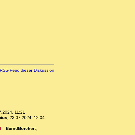
RSS-Feed dieser Diskussion
7.2024, 11:21
cius
,
23.07.2024, 12:04
T
-
BerndBorchert
,