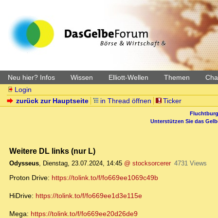
Neu hier? Infos
Wissen
Elliott-Wellen
Themen
Char
Login
zurück zur Hauptseite
in Thread öffnen
Ticker
Fluchtburg
Unterstützen Sie das Gel
Weitere DL links (nur L)
Odysseus
,
Dienstag, 23.07.2024, 14:45
@ stocksorcerer
4731 Views
Proton Drive:
https://tolink.to/f/fo669ee1069c49b
HiDrive:
https://tolink.to/f/fo669ee1d3e115e
Mega:
https://tolink.to/f/fo669ee20d26de9