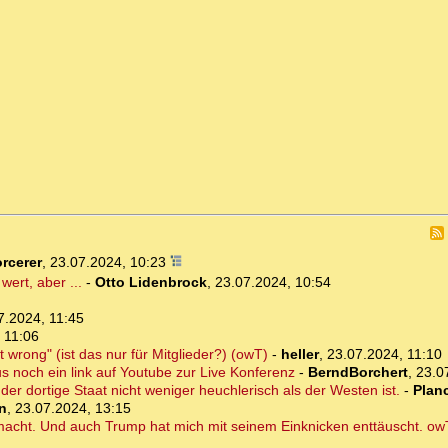
rcerer
,
23.07.2024, 10:23
ert, aber ...
-
Otto Lidenbrock
,
23.07.2024, 10:54
7.2024, 11:45
 11:06
 wrong" (ist das nur für Mitglieder?) (owT)
-
heller
,
23.07.2024, 11:10
Plus noch ein link auf Youtube zur Live Konferenz
-
BerndBorchert
,
23.0
er dortige Staat nicht weniger heuchlerisch als der Westen ist.
-
Plan
n
,
23.07.2024, 13:15
macht. Und auch Trump hat mich mit seinem Einknicken enttäuscht. ow