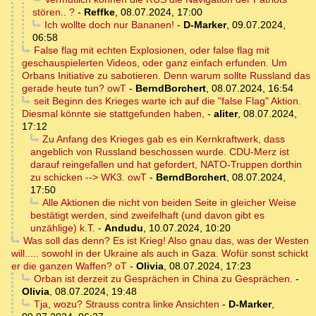
stören.. ?
-
Reffke
,
08.07.2024, 17:00
Ich wollte doch nur Bananen!
-
D-Marker
,
09.07.2024,
06:58
False flag mit echten Explosionen, oder false flag mit
geschauspielerten Videos, oder ganz einfach erfunden. Um
Orbans Initiative zu sabotieren. Denn warum sollte Russland das
gerade heute tun? owT
-
BerndBorchert
,
08.07.2024, 16:54
seit Beginn des Krieges warte ich auf die "false Flag" Aktion.
Diesmal könnte sie stattgefunden haben,
-
aliter
,
08.07.2024,
17:12
Zu Anfang des Krieges gab es ein Kernkraftwerk, dass
angeblich von Russland beschossen wurde. CDU-Merz ist
darauf reingefallen und hat gefordert, NATO-Truppen dorthin
zu schicken --> WK3. owT
-
BerndBorchert
,
08.07.2024,
17:50
Alle Aktionen die nicht von beiden Seite in gleicher Weise
bestätigt werden, sind zweifelhaft (und davon gibt es
unzählige) k.T.
-
Andudu
,
10.07.2024, 10:20
Was soll das denn? Es ist Krieg! Also gnau das, was der Westen
will..... sowohl in der Ukraine als auch in Gaza. Wofür sonst schickt
er die ganzen Waffen? oT
-
Olivia
,
08.07.2024, 17:23
Orban ist derzeit zu Gesprächen in China zu Gesprächen.
-
Olivia
,
08.07.2024, 19:48
Tja, wozu? Strauss contra linke Ansichten
-
D-Marker
,