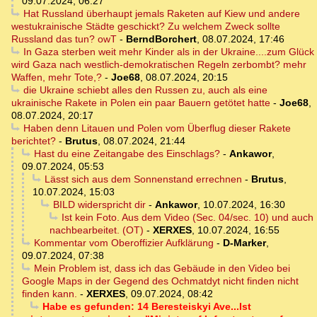
09.07.2024, 06:27
Hat Russland überhaupt jemals Raketen auf Kiew und andere
westukrainische Städte geschickt? Zu welchem Zweck sollte
Russland das tun? owT
-
BerndBorchert
,
08.07.2024, 17:46
In Gaza sterben weit mehr Kinder als in der Ukraine....zum Glück
wird Gaza nach westlich-demokratischen Regeln zerbombt? mehr
Waffen, mehr Tote,?
-
Joe68
,
08.07.2024, 20:15
die Ukraine schiebt alles den Russen zu, auch als eine
ukrainische Rakete in Polen ein paar Bauern getötet hatte
-
Joe68
,
08.07.2024, 20:17
Haben denn Litauen und Polen vom Überflug dieser Rakete
berichtet?
-
Brutus
,
08.07.2024, 21:44
Hast du eine Zeitangabe des Einschlags?
-
Ankawor
,
09.07.2024, 05:53
Lässt sich aus dem Sonnenstand errechnen
-
Brutus
,
10.07.2024, 15:03
BILD widerspricht dir
-
Ankawor
,
10.07.2024, 16:30
Ist kein Foto. Aus dem Video (Sec. 04/sec. 10) und auch
nachbearbeitet. (OT)
-
XERXES
,
10.07.2024, 16:55
Kommentar vom Oberoffizier Aufklärung
-
D-Marker
,
09.07.2024, 07:38
Mein Problem ist, dass ich das Gebäude in den Video bei
Google Maps in der Gegend des Ochmatdyt nicht finden nicht
finden kann.
-
XERXES
,
09.07.2024, 08:42
Habe es gefunden: 14 Beresteiskyi Ave...Ist