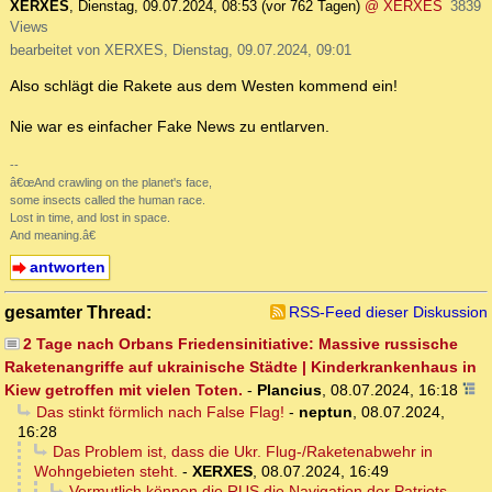
XERXES
,
Dienstag, 09.07.2024, 08:53
(vor 762 Tagen)
@ XERXES
3839
Views
bearbeitet von XERXES, Dienstag, 09.07.2024, 09:01
Also schlägt die Rakete aus dem Westen kommend ein!
Nie war es einfacher Fake News zu entlarven.
--
â€œAnd crawling on the planet's face,
some insects called the human race.
Lost in time, and lost in space.
And meaning.â€
antworten
gesamter Thread:
RSS-Feed dieser Diskussion
2 Tage nach Orbans Friedensinitiative: Massive russische
Raketenangriffe auf ukrainische Städte | Kinderkrankenhaus in
Kiew getroffen mit vielen Toten.
-
Plancius
,
08.07.2024, 16:18
Das stinkt förmlich nach False Flag!
-
neptun
,
08.07.2024,
16:28
Das Problem ist, dass die Ukr. Flug-/Raketenabwehr in
Wohngebieten steht.
-
XERXES
,
08.07.2024, 16:49
Vermutlich können die RUS die Navigation der Patriots