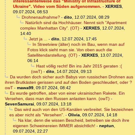
interessanterweise das "Ministry of Infrastructure of
Ukraine". Video vom Süden aufgenommen.
-
XERXES
,
09.07.2024, 08:53
Drohnenaufnahme?
-
dito
,
12.07.2024, 08:29
Natürlich sind da Hochhäuser. Nennt sich "Apartment
complex Manhattan City". (OT)
-
XERXES
,
12.07.2024,
14:40
Jetzt ja ...
-
dito
,
12.07.2024, 17:45
In Streetview (älter) noch im Bau, wenn man auf
Fotos klick sieht man sie. Von oben auch die
Satellitendarstellung. (OT)
-
XERXES
,
13.07.2024,
06:14
Hast völlig recht! Bin ins Jahr 2015 geraten :(
(owT)
-
dito
,
14.07.2024, 09:13
Da wurden doch sicher auch Babys von russischen Drohnen aus
ihren Brutkästen gerissen und auf den Boden geschleudert, oder ?
owT
-
mawa99
,
09.07.2024, 08:42
Es wurde getroffen, aber von einer ukrainischen Rakete. Ein
Versehen, dass man den Russen anlasten kann. (owT)
-
SevenSamurai
,
09.07.2024, 13:18
Das wird auch von den US-Kanälen verbreitet. Sie bezeichnen
es aber nicht als "Versehen".
-
Olivia
,
09.07.2024, 14:18
Na klar, denn die wissen Bescheid, betreiben sie doch ihre
eigenen Schweinereien IMMER absichtlich!
-
neptun
,
09.07.2024, 22:27