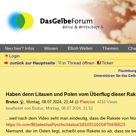
Neu hier? Infos
Wissen
Elliott-Wellen
Themen
Char
Login
zurück zur Hauptseite
in Thread öffnen
Ticker
Fluchtburg
Unterstützen Sie das Gel
Haben denn Litauen und Polen vom Überflug dieser Rake
Brutus
,
Montag, 08.07.2024, 21:44
@ Plancius
4216 Views
bearbeitet von Brutus, Montag, 08.07.2024, 21:52
...weil nach dem Video seht man eindeutig, dass die Rakete von No
https://x.com/BGatesIsaPyscho/status/1810311015470436523
Niemand, der im Osten liegt, schießt eine Rakete so ab, dass sie 