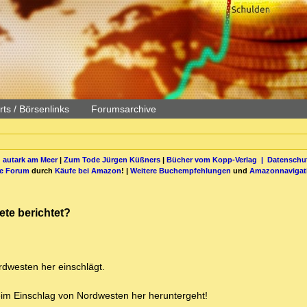
ts / Börsenlinks
Forumsarchive
 autark am Meer
|
Zum Tode Jürgen Küßners
|
Bücher vom Kopp-Verlag |
Datenschut
be Forum
durch
Käufe bei Amazon
! |
Weitere Buchempfehlungen
und
Amazonnavigat
te berichtet?
rdwesten her einschlägt.
beim Einschlag von Nordwesten her heruntergeht!