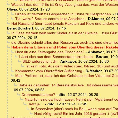
Was soll das denn? Es ist Krieg! Also gnau das, was der Westen 
Olivia
,
08.07.2024, 17:23
Orban ist derzeit zu Gesprächen in China zu Gesprächen.
-
O
Tja, wozu? Strauss contra linke Ansichten
-
D-Marker
,
09.07.
Hat Russland überhaupt jemals Raketen auf Kiew und andere w
BerndBorchert
,
08.07.2024, 17:46
In Gaza sterben weit mehr Kinder als in der Ukraine....zum G
08.07.2024, 20:15
die Ukraine schiebt alles den Russen zu, auch als eine ukrainis
Haben denn Litauen und Polen vom Überflug dieser Rakete
Hast du eine Zeitangabe des Einschlags?
-
Ankawor
,
09.07.
Lässt sich aus dem Sonnenstand errechnen
-
Brutus
,
10.0
BILD widerspricht dir
-
Ankawor
,
10.07.2024, 16:30
Ist kein Foto. Aus dem Video (Sec. 04/sec. 10) und auc
Kommentar vom Oberoffizier Aufklärung
-
D-Marker
,
09.07.2
Mein Problem ist, dass ich das Gebäude in den Video bei Goo
08:42
Habe es gefunden: 14 Beresteiskyi Ave...Ist interessanterw
09.07.2024, 08:53
Drohnenaufnahme?
-
dito
,
12.07.2024, 08:29
Natürlich sind da Hochhäuser. Nennt sich "Apartment c
Jetzt ja ...
-
dito
,
12.07.2024, 17:45
In Streetview (älter) noch im Bau, wenn man auf Foto
Hast völlig recht! Bin ins Jahr 2015 geraten :( (ow