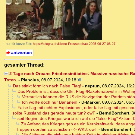
nur für kurze Zeit:
https://telegra.ph/Kleine-Presseschau-2025-06-27-06-27
antworten
gesamter Thread:
2 Tage nach Orbans Friedensinitiative: Massive russische Ra
Toten.
-
Plancius
,
08.07.2024, 16:18
Das stinkt förmlich nach False Flag!
-
neptun
,
08.07.2024, 16:2
Das Problem ist, dass die Ukr. Flug-/Raketenabwehr in Wohng
Vermutlich können die RUS die Navigation der Patriots stör
Ich wollte doch nur Bananen!
-
D-Marker
,
09.07.2024, 06:5
False flag mit echten Explosionen, oder false flag mit gesch
sollte Russland das gerade heute tun? owT
-
BerndBorchert
,
0
seit Beginn des Krieges warte ich auf die "false Flag" Aktion
Zu Anfang des Krieges gab es ein Kernkraftwerk, dass ang
Truppen dorthin zu schicken --> WK3. owT
-
BerndBorchert
,
Alle Aktionen die nicht von beiden Seite in gleicher Weise be