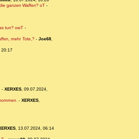
r die ganzen Waffen? oT
-
das tun? owT
-
ffen, mehr Tote,?
-
Joe68
,
 20:17
.
-
XERXES
,
09.07.2024,
genommen.
-
XERXES
,
XERXES
,
13.07.2024, 06:14