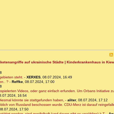
ketenangriffe auf ukrainische Städte | Kinderkrankenhaus in Kiew 
8
ebieten steht.
-
XERXES
,
08.07.2024, 16:49
en.. ?
-
Reffke
,
08.07.2024, 17:00
8
auspielerten Videos, oder ganz einfach erfunden. Um Orbans Initiative
8.07.2024, 16:54
. Diesmal könnte sie stattgefunden haben,
-
aliter
,
08.07.2024, 17:12
eblich von Russland beschossen wurde. CDU-Merz ist darauf reingefall
08.07.2024, 17:50
stätigt werden, sind zweifelhaft (und davon gibt es unzählige) k.T.
-
An