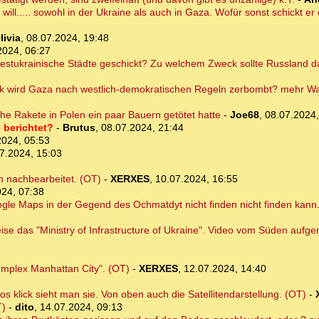
will..... sowohl in der Ukraine als auch in Gaza. Wofür sonst schickt e
livia
,
08.07.2024, 19:48
2024, 06:27
estukrainische Städte geschickt? Zu welchem Zweck sollte Russland 
lück wird Gaza nach westlich-demokratischen Regeln zerbombt? mehr Wa
che Rakete in Polen ein paar Bauern getötet hatte
-
Joe68
,
08.07.2024,
 berichtet?
-
Brutus
,
08.07.2024, 21:44
2024, 05:53
7.2024, 15:03
h nachbearbeitet. (OT)
-
XERXES
,
10.07.2024, 16:55
024, 07:38
gle Maps in der Gegend des Ochmatdyt nicht finden nicht finden kann
eise das "Ministry of Infrastructure of Ukraine". Video vom Süden auf
omplex Manhattan City". (OT)
-
XERXES
,
12.07.2024, 14:40
s klick sieht man sie. Von oben auch die Satellitendarstellung. (OT)
-
T)
-
dito
,
14.07.2024, 09:13