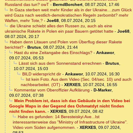
Russland das tun? owT
-
BerndBorchert
,
08.07.2024, 17:46
In Gaza sterben weit mehr Kinder als in der Ukraine....zum Glück
wird Gaza nach westlich-demokratischen Regeln zerbombt? mehr
Waffen, mehr Tote,?
-
Joe68
,
08.07.2024, 20:15
die Ukraine schiebt alles den Russen zu, auch als eine
ukrainische Rakete in Polen ein paar Bauern getötet hatte
-
Joe68
,
08.07.2024, 20:17
Haben denn Litauen und Polen vom Überflug dieser Rakete
berichtet?
-
Brutus
,
08.07.2024, 21:44
Hast du eine Zeitangabe des Einschlags?
-
Ankawor
,
09.07.2024, 05:53
Lässt sich aus dem Sonnenstand errechnen
-
Brutus
,
10.07.2024, 15:03
BILD widerspricht dir
-
Ankawor
,
10.07.2024, 16:30
Ist kein Foto. Aus dem Video (Sec. 04/sec. 10) und auch
nachbearbeitet. (OT)
-
XERXES
,
10.07.2024, 16:55
Kommentar vom Oberoffizier Aufklärung
-
D-Marker
,
09.07.2024, 07:38
Mein Problem ist, dass ich das Gebäude in den Video bei
Google Maps in der Gegend des Ochmatdyt nicht finden
nicht finden kann.
-
XERXES
,
09.07.2024, 08:42
Habe es gefunden: 14 Beresteiskyi Ave...Ist
interessanterweise das "Ministry of Infrastructure of Ukraine".
Video vom Süden aufgenommen.
-
XERXES
,
09.07.2024,
08:53