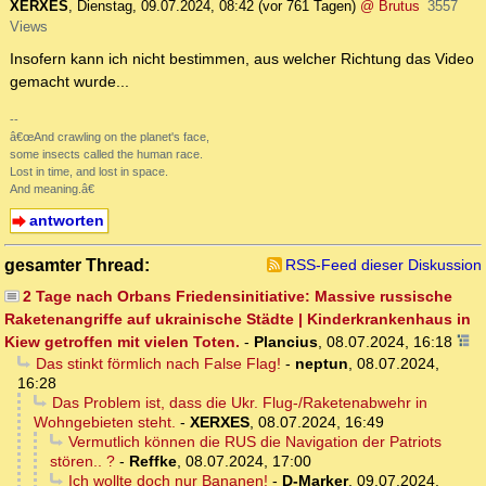
XERXES
,
Dienstag, 09.07.2024, 08:42
(vor 761 Tagen)
@ Brutus
3557
Views
Insofern kann ich nicht bestimmen, aus welcher Richtung das Video
gemacht wurde...
--
â€œAnd crawling on the planet's face,
some insects called the human race.
Lost in time, and lost in space.
And meaning.â€
antworten
gesamter Thread:
RSS-Feed dieser Diskussion
2 Tage nach Orbans Friedensinitiative: Massive russische
Raketenangriffe auf ukrainische Städte | Kinderkrankenhaus in
Kiew getroffen mit vielen Toten.
-
Plancius
,
08.07.2024, 16:18
Das stinkt förmlich nach False Flag!
-
neptun
,
08.07.2024,
16:28
Das Problem ist, dass die Ukr. Flug-/Raketenabwehr in
Wohngebieten steht.
-
XERXES
,
08.07.2024, 16:49
Vermutlich können die RUS die Navigation der Patriots
stören.. ?
-
Reffke
,
08.07.2024, 17:00
Ich wollte doch nur Bananen!
-
D-Marker
,
09.07.2024,