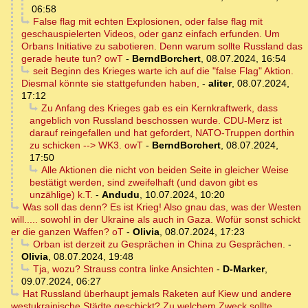
06:58
False flag mit echten Explosionen, oder false flag mit
geschauspielerten Videos, oder ganz einfach erfunden. Um
Orbans Initiative zu sabotieren. Denn warum sollte Russland das
gerade heute tun? owT
-
BerndBorchert
,
08.07.2024, 16:54
seit Beginn des Krieges warte ich auf die "false Flag" Aktion.
Diesmal könnte sie stattgefunden haben,
-
aliter
,
08.07.2024,
17:12
Zu Anfang des Krieges gab es ein Kernkraftwerk, dass
angeblich von Russland beschossen wurde. CDU-Merz ist
darauf reingefallen und hat gefordert, NATO-Truppen dorthin
zu schicken --> WK3. owT
-
BerndBorchert
,
08.07.2024,
17:50
Alle Aktionen die nicht von beiden Seite in gleicher Weise
bestätigt werden, sind zweifelhaft (und davon gibt es
unzählige) k.T.
-
Andudu
,
10.07.2024, 10:20
Was soll das denn? Es ist Krieg! Also gnau das, was der Westen
will..... sowohl in der Ukraine als auch in Gaza. Wofür sonst schickt
er die ganzen Waffen? oT
-
Olivia
,
08.07.2024, 17:23
Orban ist derzeit zu Gesprächen in China zu Gesprächen.
-
Olivia
,
08.07.2024, 19:48
Tja, wozu? Strauss contra linke Ansichten
-
D-Marker
,
09.07.2024, 06:27
Hat Russland überhaupt jemals Raketen auf Kiew und andere
westukrainische Städte geschickt? Zu welchem Zweck sollte