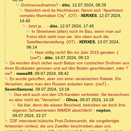
Drohnenaufnahme?
-
dito
,
12.07.2024, 08:29
Natürlich sind da Hochhäuser. Nennt sich "Apartment
complex Manhattan City". (OT)
-
XERXES
,
12.07.2024,
14:40
Jetzt ja ...
-
dito
,
12.07.2024, 17:45
In Streetview (älter) noch im Bau, wenn man auf
Fotos klick sieht man sie. Von oben auch die
Satellitendarstellung. (OT)
-
XERXES
,
13.07.2024,
06:14
Hast völlig recht! Bin ins Jahr 2015 geraten :(
(owT)
-
dito
,
14.07.2024, 09:13
Da wurden doch sicher auch Babys von russischen Drohnen aus
ihren Brutkästen gerissen und auf den Boden geschleudert, oder ?
owT
-
mawa99
,
09.07.2024, 08:42
Es wurde getroffen, aber von einer ukrainischen Rakete. Ein
Versehen, dass man den Russen anlasten kann. (owT)
-
SevenSamurai
,
09.07.2024, 13:18
Das wird auch von den US-Kanälen verbreitet. Sie bezeichnen
es aber nicht als "Versehen".
-
Olivia
,
09.07.2024, 14:18
Na klar, denn die wissen Bescheid, betreiben sie doch ihre
eigenen Schweinereien IMMER absichtlich!
-
neptun
,
09.07.2024, 22:27
ZDF interviewt hübsche Post-Doktorandin, die vorgefertigte
Antworten vorliest, die uns Zweifler beschreiben,aber uns